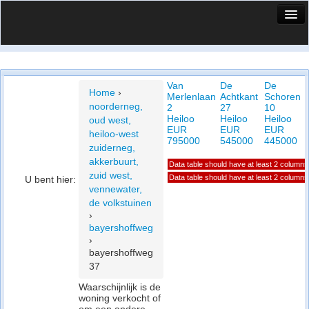
HuisX
Huis in vizier
Van
De
De
Vergelijk prijsposities - wijk
Home
›
Merlenlaan
Achtkant
Schoren
noorderneg,
2
27
10
Nieuws
Heiloo
Heiloo
Heiloo
oud west,
EUR
EUR
EUR
heiloo-west
Info
795000
545000
445000
zuiderneg,
akkerbuurt,
Data table should have at least 2 columns
Privacy beleid
zuid west,
Data table should have at least 2 columns
U bent hier:
vennewater,
Cookie beleid
de volkstuinen
›
bayershoffweg
›
bayershoffweg
37
Waarschijnlijk is de
woning verkocht of