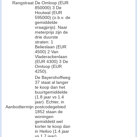
Rangstraat
De Omloop (EUR
850000) 3 De
Houtwal (EUR
595000) (o.b.v. de
gemiddelde
vraagprijs). Naar
meterprijs zijn de
drie duurste
straten: 1
Belieslaan (EUR
4500) 2 Van
Vladerackenlaan
(EUR 4300) 3 De
Omloop (EUR
4250).
De Bayershoffweg
37 staat al langer
te koop dan het
buurtgemiddelde
(1.8 jaar vs 1.4
jaar). Echter, in
Aanbodtermijn
postcodegebied
1852 staan de
woningen
gemiddeld wel
korter te koop dan
in Heiloo (1.4 jaar
vs 1.7 jaar).