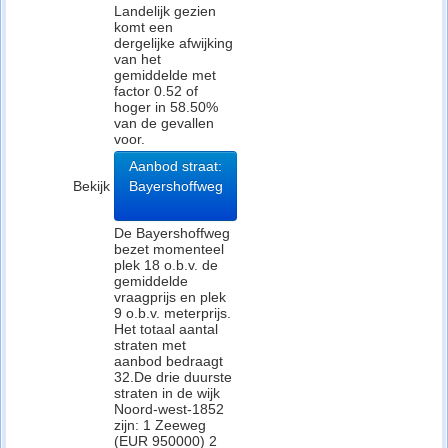
Landelijk gezien
komt een
dergelijke afwijking
van het
gemiddelde met
factor 0.52 of
hoger in 58.50%
van de gevallen
voor.
Aanbod straat:
Bekijk
Bayershoffweg
De Bayershoffweg
bezet momenteel
plek 18 o.b.v. de
gemiddelde
vraagprijs en plek
9 o.b.v. meterprijs.
Het totaal aantal
straten met
aanbod bedraagt
32.De drie duurste
straten in de wijk
Noord-west-1852
zijn: 1 Zeeweg
(EUR 950000) 2