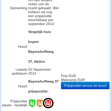
om een andere
reden van de
Opmerking
markt gehaald. Wel
hebben wij nog
een prijspositie
beschikbaar per
september 2014
Vergelijk huis
kopen
HuisX
Bayershoffweg
37, Heiloo
Laatste
02-September-
peildatum
2014
Prijs EUR
Meterprijs EUR
Bayershoffweg 37
Prijspositie versus de buurt
HuisX
prijspositie:
Prijspositie
plaats - landelijk