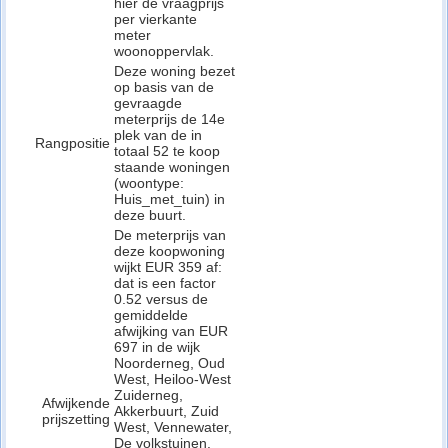
hier de vraagprijs
per vierkante
meter
woonoppervlak.
Deze woning bezet
op basis van de
gevraagde
meterprijs de 14e
plek van de in
Rangpositie
totaal 52 te koop
staande woningen
(woontype:
Huis_met_tuin) in
deze buurt.
De meterprijs van
deze koopwoning
wijkt EUR 359 af:
dat is een factor
0.52 versus de
gemiddelde
afwijking van EUR
697 in de wijk
Noorderneg, Oud
West, Heiloo-West
Zuiderneg,
Afwijkende
Akkerbuurt, Zuid
prijszetting
West, Vennewater,
De volkstuinen.