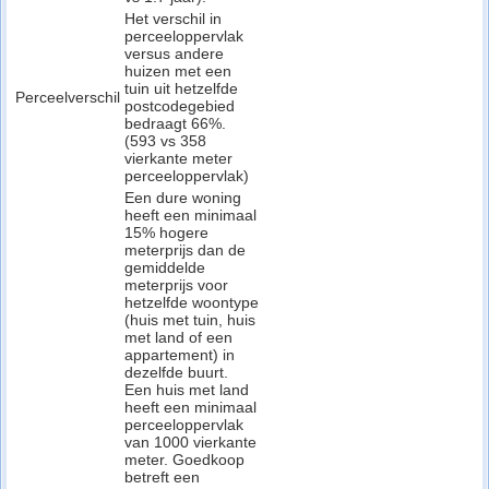
Het verschil in
perceeloppervlak
versus andere
huizen met een
tuin uit hetzelfde
Perceelverschil
postcodegebied
bedraagt 66%.
(593 vs 358
vierkante meter
perceeloppervlak)
Een dure woning
heeft een minimaal
15% hogere
meterprijs dan de
gemiddelde
meterprijs voor
hetzelfde woontype
(huis met tuin, huis
met land of een
appartement) in
dezelfde buurt.
Een huis met land
heeft een minimaal
perceeloppervlak
van 1000 vierkante
meter. Goedkoop
betreft een