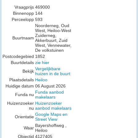
Vraagprijs
469000
Binnenopp
144
Perceelopp
593
Noorderneg, Oud
West, Heiloo-West
Zuiderneg,
Buurtnaam
Akkerbuurt, Zuid
West, Vennewater,
De volkstuinen
Postcodegebied
1852
Buurtdetails
zie hier
Vergelijkbare
Bekijk
huizen in de buurt
Plaatsdetails
Heiloo
Huidige datum
06 August 2026
Funda aanbod
Funda nu
makelaars
Huizenzoeker
Huizenzoeker
nu
aanbod makelaars
Google Maps en
Orientatie
Street View
Bayershoffweg ,
Waar
Heiloo
Objectid
4127405