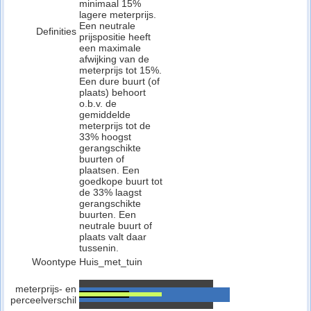
minimaal 15%
lagere meterprijs.
Een neutrale
Definities
prijspositie heeft
een maximale
afwijking van de
meterprijs tot 15%.
Een dure buurt (of
plaats) behoort
o.b.v. de
gemiddelde
meterprijs tot de
33% hoogst
gerangschikte
buurten of
plaatsen. Een
goedkope buurt tot
de 33% laagst
gerangschikte
buurten. Een
neutrale buurt of
plaats valt daar
tussenin.
Woontype
Huis_met_tuin
meterprijs- en
perceelverschil