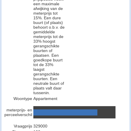
een maximale
afwijking van de
meterprijs tot
15%. Een dure
buurt (of plaats)
behoort o.b.v. de
gemiddelde
meterprijs tot de
33% hoogst
gerangschikte
buurten of
plaatsen. Een
goedkope buurt
tot de 33%
laagst
gerangschikte
buurten. Een
neutrale buurt of
plaats valt daar
tussenin.
Woontype
Appartement
meterprijs- en
perceelverschil
Vraagprijs
329000