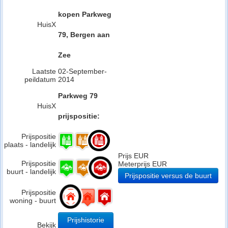
kopen Parkweg
HuisX
79, Bergen aan
Zee
Laatste
02-September-
peildatum
2014
Parkweg 79
HuisX
prijspositie:
Prijspositie
plaats - landelijk
Prijs EUR
Prijspositie
Meterprijs EUR
buurt - landelijk
Prijspositie versus de buurt
Prijspositie
woning - buurt
Prijshistorie
Bekijk