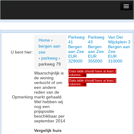
HuisX
Huis in vizier
Parkweg
Parkweg
Van Der
Vergelijk prijsposities - wijk
Home
›
41
43
Wijckplein 3
bergen aan
Bergen
Bergen
Bergen aan
Nieuws
aan Zee
aan Zee
Zee
U bent hier:
zee
EUR
EUR
EUR
›
parkweg
›
Info
329000
355000
310000
parkweg 79
Data table should have at least 2
Privacy beleid
Waarschijnlijk is
columns
×
de woning
Data table should have at least 2
verkocht of om
Cookie beleid
columns
×
een andere
reden van de
Opmerking
markt gehaald.
Wel hebben wij
nog een
prijspositie
beschikbaar per
september 2014
Vergelijk huis