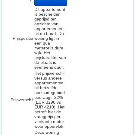
Dit appartement
is bescheiden
geprijsd ten
opzichte van
appartementen
uit de buurt. De
Prijspositie
woning ligt in
een qua
meterprijs dure
wijk. Het
prijskarakter van
de plaats is
eveneens duur.
Het prijsverschil
versus andere
appartementen
uit hetzelfde
postcodegebied
bedraagt -22%
Prijsverschil
(EUR 3290 vs
EUR 4210). Het
betreft hier de
vraagprijs per
vierkante meter
woonoppervlak.
Deze woning