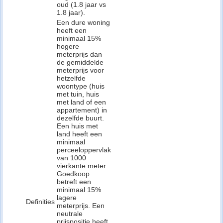
oud (1.8 jaar vs
1.8 jaar).
Een dure woning
heeft een
minimaal 15%
hogere
meterprijs dan
de gemiddelde
meterprijs voor
hetzelfde
woontype (huis
met tuin, huis
met land of een
appartement) in
dezelfde buurt.
Een huis met
land heeft een
minimaal
perceeloppervlak
van 1000
vierkante meter.
Goedkoop
betreft een
minimaal 15%
lagere
Definities
meterprijs. Een
neutrale
prijspositie heeft