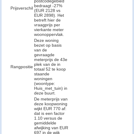
postcodegebied
bedraagt -27%
Prijsverschil
(EUR 2128 vs
EUR 2898). Het
betreft hier de
vraagprijs per
vierkante meter
woonoppervlak.
Deze woning
bezet op basis
van de
gevraagde
meterprijs de 43e
plek van de in
Rangpositie
totaal 52 te koop
staande
woningen
(woontype:
Huis_met_tuin) in
deze buurt.
De meterprijs van
deze koopwoning
wijkt EUR 770 af:
dat is een factor
1.10 versus de
gemiddelde
afwijking van EUR
697 in de wijk