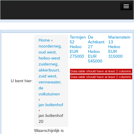
HuisX
Huis in vizier
Termijen
De
Marienstein
Vergelijk prijsposities - wijk
Home
›
52
Achtkant
13
noorderneg,
Heiloo
27
Heiloo
Nieuws
EUR
Heiloo
EUR
oud west,
275000
EUR
315000
heiloo-west
Info
545000
zuiderneg,
akkerbuurt,
Data table should have at least 2 columns
Privacy beleid
zuid west,
Data table should have at least 2 columns
U bent hier:
vennewater,
Cookie beleid
de
volkstuinen
›
jan boltenhof
›
jan boltenhof
20
Waarschijnlijk is