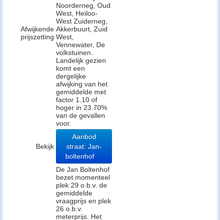
Noorderneg, Oud
West, Heiloo-
West Zuiderneg,
Afwijkende
Akkerbuurt, Zuid
prijszetting
West,
Vennewater, De
volkstuinen.
Landelijk gezien
komt een
dergelijke
afwijking van het
gemiddelde met
factor 1.10 of
hoger in 23.70%
van de gevallen
voor.
Aanbod
Bekijk
straat: Jan-
boltenhof
De Jan Boltenhof
bezet momenteel
plek 29 o.b.v. de
gemiddelde
vraagprijs en plek
26 o.b.v.
meterprijs. Het