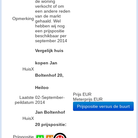
de woning
verkocht of om
een andere reden
van de markt
Opmerking
gehaald. Wel
hebben wij nog
een prijspositie
beschikbaar per
september 2014
Vergelijk huis
kopen Jan
HuisX
Boltenhof 20,
Heiloo
Prijs EUR
Laatste
02-September-
Meterprijs EUR
peildatum
2014
Prijspositie versus de buurt
Jan Boltenhof
HuisX
20 prijspositie:
Prijspositie