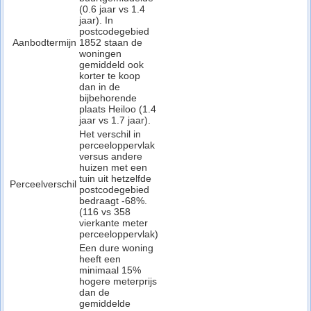
(0.6 jaar vs 1.4
jaar). In
postcodegebied
Aanbodtermijn
1852 staan de
woningen
gemiddeld ook
korter te koop
dan in de
bijbehorende
plaats Heiloo (1.4
jaar vs 1.7 jaar).
Het verschil in
perceeloppervlak
versus andere
huizen met een
tuin uit hetzelfde
Perceelverschil
postcodegebied
bedraagt -68%.
(116 vs 358
vierkante meter
perceeloppervlak)
Een dure woning
heeft een
minimaal 15%
hogere meterprijs
dan de
gemiddelde