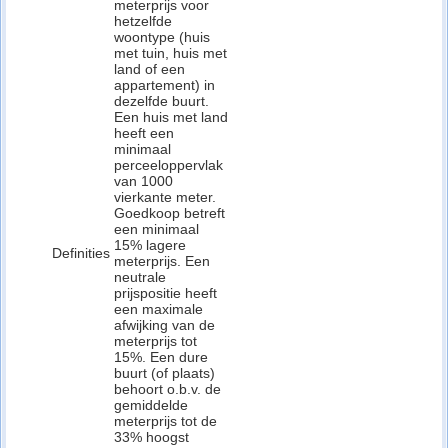
meterprijs voor
hetzelfde
woontype (huis
met tuin, huis met
land of een
appartement) in
dezelfde buurt.
Een huis met land
heeft een
minimaal
perceeloppervlak
van 1000
vierkante meter.
Goedkoop betreft
een minimaal
15% lagere
Definities
meterprijs. Een
neutrale
prijspositie heeft
een maximale
afwijking van de
meterprijs tot
15%. Een dure
buurt (of plaats)
behoort o.b.v. de
gemiddelde
meterprijs tot de
33% hoogst