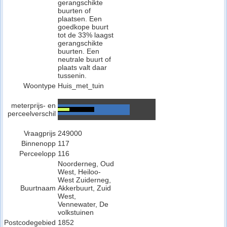
gerangschikte
buurten of
plaatsen. Een
goedkope buurt
tot de 33% laagst
gerangschikte
buurten. Een
neutrale buurt of
plaats valt daar
tussenin.
Woontype
Huis_met_tuin
meterprijs- en
perceelverschil
Vraagprijs
249000
Binnenopp
117
Perceelopp
116
Noorderneg, Oud
West, Heiloo-
West Zuiderneg,
Buurtnaam
Akkerbuurt, Zuid
West,
Vennewater, De
volkstuinen
Postcodegebied
1852