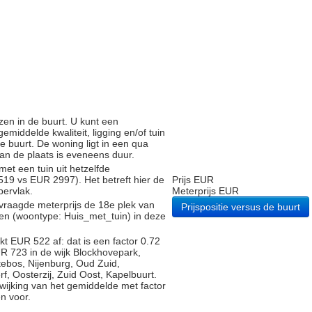
zen in de buurt. U kunt een
iddelde kwaliteit, ligging en/of tuin
e buurt. De woning ligt in een qua
 van de plaats is eveneens duur.
met een tuin uit hetzelfde
9 vs EUR 2997). Het betreft hier de
Prijs EUR
pervlak.
Meterprijs EUR
vraagde meterprijs de 18e plek van
Prijspositie versus de buurt
gen (woontype: Huis_met_tuin) in deze
t EUR 522 af: dat is een factor 0.72
R 723 in de wijk Blockhovepark,
ebos, Nijenburg, Oud Zuid,
f, Oosterzij, Zuid Oost, Kapelbuurt.
fwijking van het gemiddelde met factor
n voor.