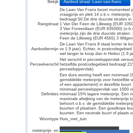
Bekijk
Aanbod straat: Laan-van-frans
De Laan Van Frans bezet momenteel pl
vraagprijs en plek 14 o.b.v. meterprijs
bedraagt 50.De drie duurste straten in
Rangstraat
1 Van Der Feen de Lilleweg (EUR 105
3 Van Foreestlaan (EUR 835000) (o.b.v
meterprijs zijn de drie duurste strate
Feen de Lilleweg (EUR 4565) 3 Wilgen
De Laan Van Frans 8 staat korter te k
Aanbodtermijn
vs 1.9 jaar). Echter, in postcodegebi
wel langer te koop dan in Heiloo (1.9 ja
Het verschil in perceeloppervlak versu
Perceelverschil
hetzelfde postcodegebied bedraagt 21
perceeloppervlak)
Een dure woning heeft een minimaal 1
gemiddelde meterprijs voor hetzelfde w
of een appartement) in dezelfde buurt.
minimaal perceeloppervlak van 1000 v
Definities
minimaal 15% lagere meterprijs. Een neu
maximale afwijking van de meterprijs to
behoort o.b.v. de gemiddelde meterpri
buurten of plaatsen. Een goedkope buu
buurten. Een neutrale buurt of plaats v
Woontype
Huis_met_tuin
meterprijs- en