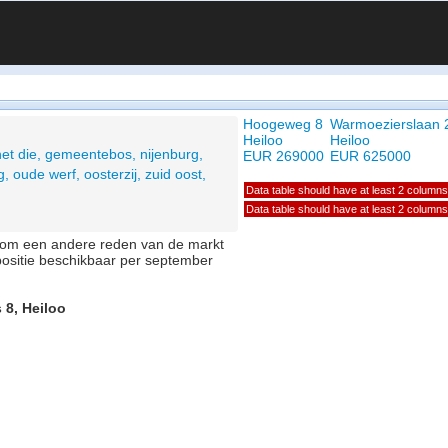
Hoogeweg 8
Warmoezierslaan 
Heiloo
Heiloo
het die, gemeentebos, nijenburg,
EUR 269000
EUR 625000
, oude werf, oosterzij, zuid oost,
Data table should have at least 2 columns
Data table should have at least 2 columns
of om een andere reden van de markt
positie beschikbaar per september
 8, Heiloo