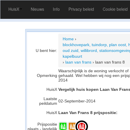
HuisX
Nieuws
Info
Privacy beleid
Cookie beleid
Home
›
blockhovepark, tuindorp, plan oost, 
U bent hier:
oud zuid, willibrord, stationsomgeving
kapelbuurt
›
laan van frans
›
laan van frans 8
Waarschijnlijk is de woning verkocht 
Opmerking
gehaald. Wel hebben wij nog een prijs
2014
HuisX
Vergelijk huis kopen Laan Van Frans
Laatste
02-September-2014
peildatum
HuisX
Laan Van Frans 8 prijspositie:
Prijspositie
plaats - landelijk