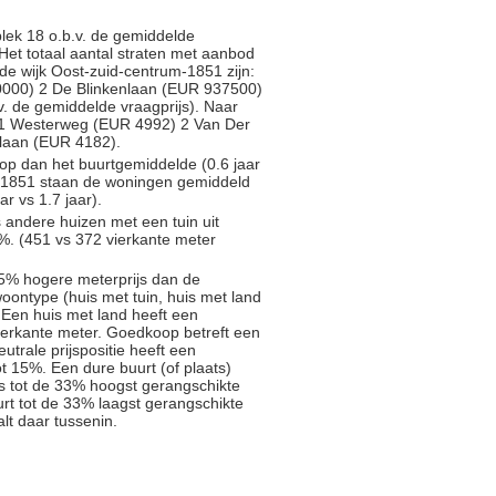
ek 18 o.b.v. de gemiddelde
. Het totaal aantal straten met aanbod
 de wijk Oost-zuid-centrum-1851 zijn:
0000) 2 De Blinkenlaan (EUR 937500)
. de gemiddelde vraagprijs). Naar
n: 1 Westerweg (EUR 4992) 2 Van Der
laan (EUR 4182).
oop dan het buurtgemiddelde (0.6 jaar
ed 1851 staan de woningen gemiddeld
ar vs 1.7 jaar).
s andere huizen met een tuin uit
%. (451 vs 372 vierkante meter
5% hogere meterprijs dan de
oontype (huis met tuin, huis met land
 Een huis met land heeft een
ierkante meter. Goedkoop betreft een
trale prijspositie heeft een
t 15%. Een dure buurt (of plaats)
js tot de 33% hoogst gerangschikte
rt tot de 33% laagst gerangschikte
alt daar tussenin.