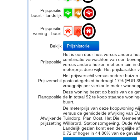
Prijspositie
buurt - landelijk
Prijspositie
woning - buurt
Bekijk
Prijshistorie
Het is een duur huis versus andere hui
combinatie verwachten van een bovengem
Prijspositie
versus andere huizen met een tuin in d
meterprijs dure wijk. Het prijskarakter
Het prijsverschil versus andere huizen 
Prijsverschil
postcodegebied bedraagt 17% (EUR 351
vraagprijs per vierkante meter woonop
Deze woning bezet op basis van de ge
Rangpositie
de in totaal 92 te koop staande wonin
buurt.
De meterprijs van deze koopwoning wijk
versus de gemiddelde afwijking van EU
Afwijkende
Tuindorp, Plan Oost, Het Die, Gemeent
prijszetting
Willibrord, Stationsomgeving, Oude Wer
Landelijk gezien komt een dergelijke a
0.72 of hoger in 44.80% van de gevalle