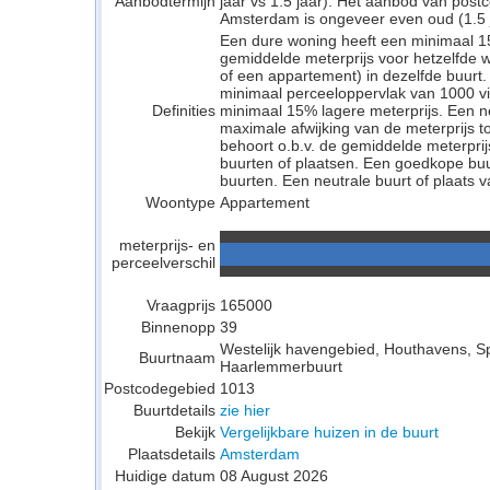
Aanbodtermijn
jaar vs 1.5 jaar). Het aanbod van pos
Amsterdam is ongeveer even oud (1.5 ja
Een dure woning heeft een minimaal 1
gemiddelde meterprijs voor hetzelfde w
of een appartement) in dezelfde buurt.
minimaal perceeloppervlak van 1000 v
Definities
minimaal 15% lagere meterprijs. Een neu
maximale afwijking van de meterprijs to
behoort o.b.v. de gemiddelde meterpri
buurten of plaatsen. Een goedkope buu
buurten. Een neutrale buurt of plaats v
Woontype
Appartement
meterprijs- en
perceelverschil
Vraagprijs
165000
Binnenopp
39
Westelijk havengebied, Houthavens, 
Buurtnaam
Haarlemmerbuurt
Postcodegebied
1013
Buurtdetails
zie hier
Bekijk
Vergelijkbare huizen in de buurt
Plaatsdetails
Amsterdam
Huidige datum
08 August 2026