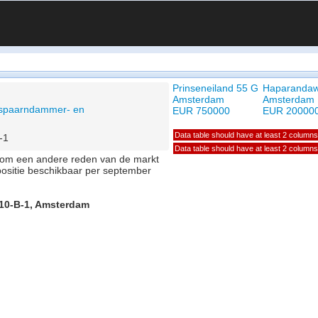
Prinseneiland 55 G
Haparanda
Amsterdam
Amsterdam
, spaarndammer- en
EUR 750000
EUR 20000
Data table should have at least 2 columns
-1
Data table should have at least 2 columns
of om een andere reden van de markt
positie beschikbaar per september
 10-B-1, Amsterdam