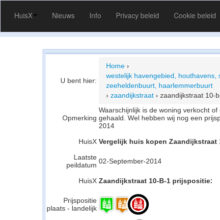
HuisX
Nieuws
Info
Privacy beleid
Cookie beleid
Home
›
westelijk havengebied, houthavens
U bent hier:
zeeheldenbuurt, haarlemmerbuurt
›
zaandijkstraat
›
zaandijkstraat 10-b
Waarschijnlijk is de woning verkocht 
Opmerking
gehaald. Wel hebben wij nog een prijs
2014
HuisX
Vergelijk huis kopen Zaandijkstraat
Laatste
02-September-2014
peildatum
HuisX
Zaandijkstraat 10-B-1 prijspositie:
Prijspositie
plaats - landelijk