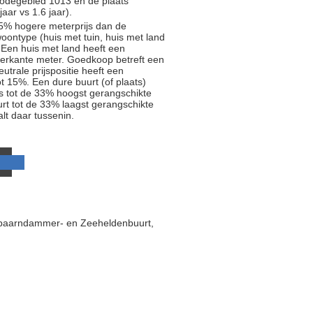
tcodegebied 1013 en de plaats
ar vs 1.6 jaar).
5% hogere meterprijs dan de
oontype (huis met tuin, huis met land
 Een huis met land heeft een
ierkante meter. Goedkoop betreft een
trale prijspositie heeft een
t 15%. Een dure buurt (of plaats)
js tot de 33% hoogst gerangschikte
rt tot de 33% laagst gerangschikte
alt daar tussenin.
Spaarndammer- en Zeeheldenbuurt,