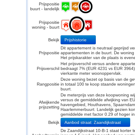
Prijspositie
buurt - landelijk
Prijspositie
woning - buurt
Bekijk
Prijshistorie
Dit appartement is neutraal geprijsd 
Prijspositie
appartementen in de buurt. De woning li
Het prijskarakter van de plaats is even
Het prijsverschil versus andere appar
Prijsverschil
bedraagt 7% (EUR 4231 vs EUR 3964). H
vierkante meter woonoppervlak.
Deze woning bezet op basis van de ge
Rangpositie
in totaal 100 te koop staande woninge
buurt.
De meterprijs van deze koopwoning wijk
versus de gemiddelde afwijking van EUR
Afwijkende
havengebied, Houthavens, Spaarndam
prijszetting
Haarlemmerbuurt. Landelijk gezien komt
gemiddelde met factor 0.29 of hoger i
Bekijk
Aanbod straat: Zaandijkstraat
De Zaandijkstraat 10-B-1 staat korter 