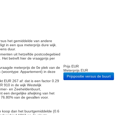
versus het gemiddelde van andere
gt in een qua meterprijs dure wijk.
eens duur.
tementen uit hetzelfde postcodegebied
et betreft hier de vraagprijs per
Prijs EUR
vraagde meterprijs de 0e plek van de
Meterprijs EUR
n (woontype: Appartement) in deze
Prijspositie versus de buurt
t EUR 267 af: dat is een factor 0.29
 910 in de wijk Westelijk
mer- en Zeeheldenbuurt,
 een dergelijke afwijking van het
n 76.80% van de gevallen voor.
te koop dan het buurtgemiddelde (0.6