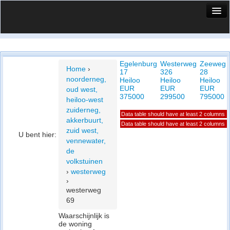
HuisX
Huis in vizier
Egelenburg
Westerweg
Zeeweg
Vergelijk prijsposities - wijk
Home
›
17
326
28
noorderneg,
Heiloo
Heiloo
Heiloo
Nieuws
EUR
EUR
EUR
oud west,
375000
299500
795000
heiloo-west
Info
zuiderneg,
Data table should have at least 2 columns
akkerbuurt,
Privacy beleid
Data table should have at least 2 columns
zuid west,
U bent hier:
vennewater,
Cookie beleid
de
volkstuinen
›
westerweg
›
westerweg
69
Waarschijnlijk is
de woning