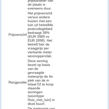
prijskarakter van
de plaats is
eveneens duur.
Het prijsverschil
versus andere
huizen met een
tuin uit hetzelfde
postcodegebied
bedraagt 38%
Prijsverschil
(EUR 3989 vs
EUR 2898). Het
betreft hier de
vraagprijs per
vierkante meter
woonoppervlak.
Deze woning
bezet op basis
van de
gevraagde
meterprijs de 4e
plek van de in
Rangpositie
totaal 52 te koop
staande
woningen
(woontype:
Huis_met_tuin) in
deze buurt.
De meterprijs van