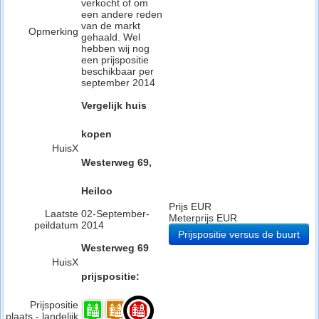
verkocht of om
een andere reden
van de markt
Opmerking
gehaald. Wel
hebben wij nog
een prijspositie
beschikbaar per
september 2014
Vergelijk huis
kopen
HuisX
Westerweg 69,
Heiloo
Prijs EUR
Laatste
02-September-
Meterprijs EUR
peildatum
2014
Prijspositie versus de buurt
Westerweg 69
HuisX
prijspositie:
Prijspositie
plaats - landelijk