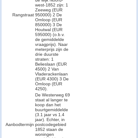
de wijk Noord-
west-1852 zijn: 1
Zeeweg (EUR
Rangstraat
950000) 2 De
Omloop (EUR
850000) 3 De
Houtwal (EUR
595000) (o.b.v.
de gemiddelde
vraagprijs). Naar
meterprijs zijn de
drie duurste
straten: 1
Belieslaan (EUR
4500) 2 Van
Vladerackenlaan
(EUR 4300) 3 De
Omloop (EUR
4250).
De Westerweg 69
staat al langer te
koop dan het
buurtgemiddelde
(3.1 jaar vs 1.4
jaar). Echter, in
Aanbodtermijn
postcodegebied
1852 staan de
woningen