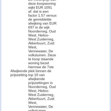
deze koopwoning
wijkt EUR 1091
af: dat is een
factor 1.57 versus
de gemiddelde
afwijking van EUR
697 in de wijk
Noorderneg, Oud
West, Heiloo-
West Zuiderneg,
Akkerbuurt, Zuid
West,
Vennewater, De
volkstuinen. Deze
te koop staande
woning bezet
hiermee de 7ste
Afwijkende
plek binnen de
prijszetting
top 10 van
afwijkende
prijszettingen in
Noorderneg, Oud
West, Heiloo-
West Zuiderneg,
Akkerbuurt, Zuid
West,
Vennewater, De
volkstuinen.