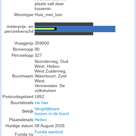
plaats valt daar
tussenin.
Woontype
Huis_met_tuin
meterprijs- en
perceelverschil
Vraagprijs
359000
Binnenopp
90
Perceelopp
327
Noorderneg, Oud
West, Heiloo-
West Zuiderneg,
Buurtnaam
Akkerbuurt, Zuid
West,
Vennewater, De
volkstuinen
Postcodegebied
1852
Buurtdetails
zie hier
Vergelijkbare
Bekijk
huizen in de buurt
Plaatsdetails
Heiloo
Huidige datum
08 August 2026
Funda aanbod
Funda nu