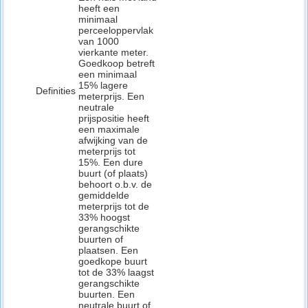
heeft een
minimaal
perceeloppervlak
van 1000
vierkante meter.
Goedkoop betreft
een minimaal
15% lagere
Definities
meterprijs. Een
neutrale
prijspositie heeft
een maximale
afwijking van de
meterprijs tot
15%. Een dure
buurt (of plaats)
behoort o.b.v. de
gemiddelde
meterprijs tot de
33% hoogst
gerangschikte
buurten of
plaatsen. Een
goedkope buurt
tot de 33% laagst
gerangschikte
buurten. Een
neutrale buurt of