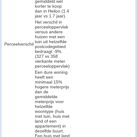
gemiddeld wel
korter te koop
dan in Heiloo (1.4
jaar vs 1.7 jaar).
Het verschil in
perceeloppervlak
versus andere
huizen met een
tuin uit hetzelfde
Perceelverschil
postcodegebied
bedraagt -9%.
(327 vs 358
vierkante meter
perceeloppervlak)
Een dure woning
heeft een
minimaal 15%
hogere meterprijs
dan de
gemiddelde
meterprijs voor
hetzelfde
woontype (huis
met tuin, huis met
land of een
appartement) in
dezelfde buurt.
Een huis met land