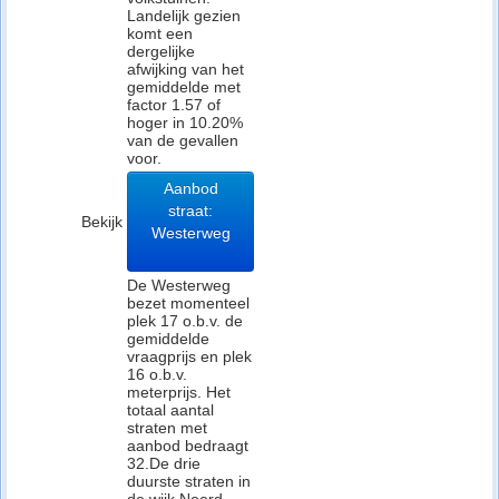
Landelijk gezien
komt een
dergelijke
afwijking van het
gemiddelde met
factor 1.57 of
hoger in 10.20%
van de gevallen
voor.
Aanbod
straat:
Bekijk
Westerweg
De Westerweg
bezet momenteel
plek 17 o.b.v. de
gemiddelde
vraagprijs en plek
16 o.b.v.
meterprijs. Het
totaal aantal
straten met
aanbod bedraagt
32.De drie
duurste straten in