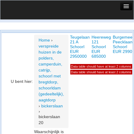
HuisX
Huis in vizier
Teugelaan
Heereweg
Burgemees
Vergelijk prijsposities - wijk
Home
›
21 A
121
Peecklaan 
verspreide
Schoorl
Schoorl
Schoorl
Nieuws
EUR
EUR
EUR 2990
huizen in de
2950000
685000
polders,
Info
camperduin,
Data table should have at least 2 columns
catrijp,
Privacy beleid
Data table should have at least 2 columns
schoorl met
U bent hier:
bregtdorp,
Cookie beleid
schoorldam
(gedeeltelijk),
aagtdorp
›
bickerslaan
›
bickerslaan
20
Waarschijnlijk is