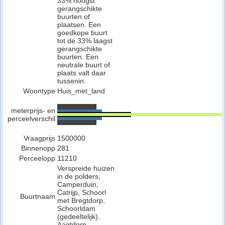
33% hoogst
gerangschikte
buurten of
plaatsen. Een
goedkope buurt
tot de 33% laagst
gerangschikte
buurten. Een
neutrale buurt of
plaats valt daar
tussenin.
Woontype
Huis_met_land
meterprijs- en
perceelverschil
Vraagprijs
1500000
Binnenopp
281
Perceelopp
11210
Verspreide huizen
in de polders,
Camperduin,
Catrijp, Schoorl
Buurtnaam
met Bregtdorp,
Schoorldam
(gedeeltelijk),
Aagtdorp