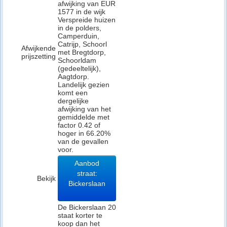
afwijking van EUR
1577 in de wijk
Verspreide huizen
in de polders,
Camperduin,
Catrijp, Schoorl
Afwijkende
met Bregtdorp,
prijszetting
Schoorldam
(gedeeltelijk),
Aagtdorp.
Landelijk gezien
komt een
dergelijke
afwijking van het
gemiddelde met
factor 0.42 of
hoger in 66.20%
van de gevallen
voor.
Aanbod
straat:
Bekijk
Bickerslaan
De Bickerslaan 20
staat korter te
koop dan het