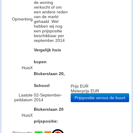
de woning
verkocht of om
een andere reden
van de markt
Opmerking
gehaald. Wel
hebben wij nog
een prijspositie
beschikbaar per
september 2014
Vergelijk huis
kopen
HuisX
Bickerslaan 20,
Schoorl
Prijs EUR
Meterprijs EUR
Laatste
02-September-
Prijspositie versus de buurt
peildatum
2014
Bickerslaan 20
HuisX
prijspositie: