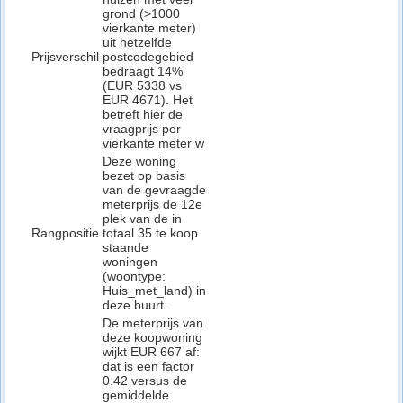
grond (>1000
vierkante meter)
uit hetzelfde
Prijsverschil
postcodegebied
bedraagt 14%
(EUR 5338 vs
EUR 4671). Het
betreft hier de
vraagprijs per
vierkante meter w
Deze woning
bezet op basis
van de gevraagde
meterprijs de 12e
plek van de in
Rangpositie
totaal 35 te koop
staande
woningen
(woontype:
Huis_met_land) in
deze buurt.
De meterprijs van
deze koopwoning
wijkt EUR 667 af:
dat is een factor
0.42 versus de
gemiddelde