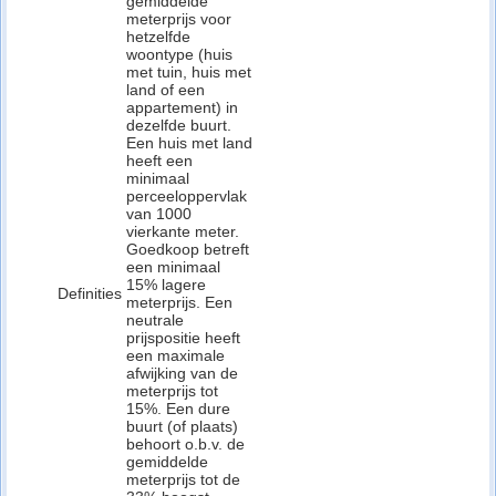
gemiddelde
meterprijs voor
hetzelfde
woontype (huis
met tuin, huis met
land of een
appartement) in
dezelfde buurt.
Een huis met land
heeft een
minimaal
perceeloppervlak
van 1000
vierkante meter.
Goedkoop betreft
een minimaal
15% lagere
Definities
meterprijs. Een
neutrale
prijspositie heeft
een maximale
afwijking van de
meterprijs tot
15%. Een dure
buurt (of plaats)
behoort o.b.v. de
gemiddelde
meterprijs tot de