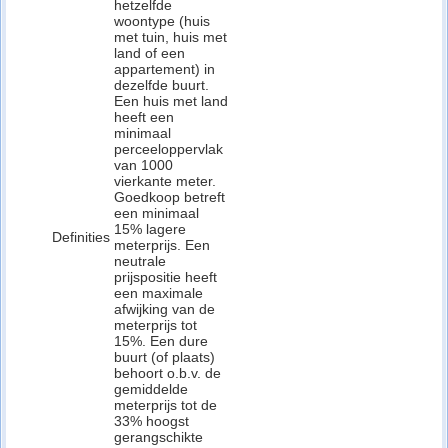
hetzelfde
woontype (huis
met tuin, huis met
land of een
appartement) in
dezelfde buurt.
Een huis met land
heeft een
minimaal
perceeloppervlak
van 1000
vierkante meter.
Goedkoop betreft
een minimaal
15% lagere
Definities
meterprijs. Een
neutrale
prijspositie heeft
een maximale
afwijking van de
meterprijs tot
15%. Een dure
buurt (of plaats)
behoort o.b.v. de
gemiddelde
meterprijs tot de
33% hoogst
gerangschikte