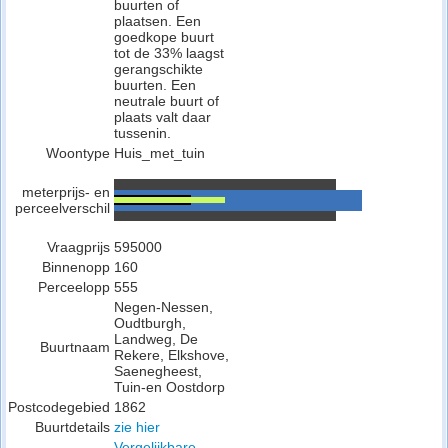
buurten of
plaatsen. Een
goedkope buurt
tot de 33% laagst
gerangschikte
buurten. Een
neutrale buurt of
plaats valt daar
tussenin.
Woontype
Huis_met_tuin
meterprijs- en
perceelverschil
Vraagprijs
595000
Binnenopp
160
Perceelopp
555
Negen-Nessen,
Oudtburgh,
Landweg, De
Buurtnaam
Rekere, Elkshove,
Saenegheest,
Tuin-en Oostdorp
Postcodegebied
1862
Buurtdetails
zie hier
Vergelijkbare