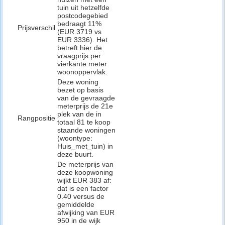
tuin uit hetzelfde
postcodegebied
bedraagt 11%
Prijsverschil
(EUR 3719 vs
EUR 3336). Het
betreft hier de
vraagprijs per
vierkante meter
woonoppervlak.
Deze woning
bezet op basis
van de gevraagde
meterprijs de 21e
plek van de in
Rangpositie
totaal 81 te koop
staande woningen
(woontype:
Huis_met_tuin) in
deze buurt.
De meterprijs van
deze koopwoning
wijkt EUR 383 af:
dat is een factor
0.40 versus de
gemiddelde
afwijking van EUR
950 in de wijk