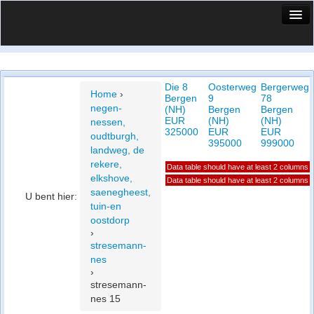
HuisX
Huis in vizier
Die 8
Oosterweg
Bergerweg
Vergelijk prijsposities - wijk
Home
›
Bergen
9
78
negen-
(NH)
Bergen
Bergen
Nieuws
EUR
(NH)
(NH)
nessen,
325000
EUR
EUR
oudtburgh,
Info
395000
999000
landweg, de
rekere,
Data table should have at least 2 columns
Privacy beleid
elkshove,
Data table should have at least 2 columns
saenegheest,
U bent hier:
Cookie beleid
tuin-en
oostdorp
›
stresemann-
nes
›
stresemann-
nes 15