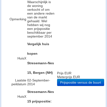
Waarschijnlijk is
de woning
verkocht of om
een andere reden
van de markt
Opmerking
gehaald. Wel
hebben wij nog
een prijspositie
beschikbaar per
september 2014
Vergelijk huis
kopen
HuisX
Stresemann-Nes
15, Bergen (NH)
Prijs EUR
Meterprijs EUR
Laatste
02-September-
Prijspositie versus de buurt
peildatum
2014
Stresemann-Nes
HuisX
15 prijspositie: