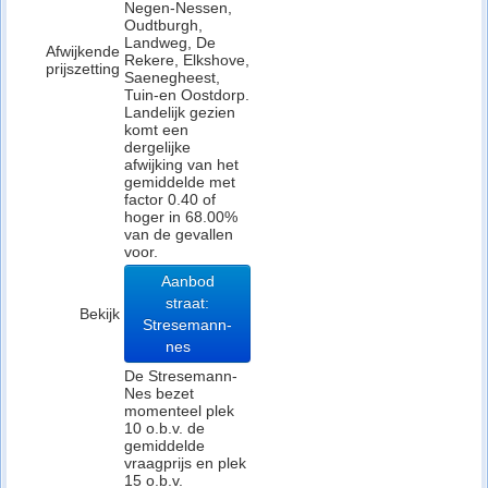
Negen-Nessen,
Oudtburgh,
Landweg, De
Afwijkende
Rekere, Elkshove,
prijszetting
Saenegheest,
Tuin-en Oostdorp.
Landelijk gezien
komt een
dergelijke
afwijking van het
gemiddelde met
factor 0.40 of
hoger in 68.00%
van de gevallen
voor.
Aanbod
straat:
Bekijk
Stresemann-
nes
De Stresemann-
Nes bezet
momenteel plek
10 o.b.v. de
gemiddelde
vraagprijs en plek
15 o.b.v.