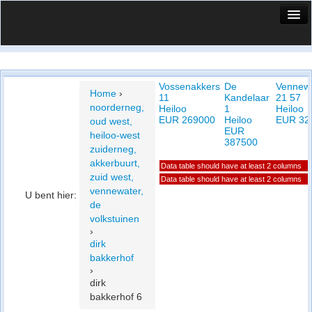
HuisX
Huis in vizier
Vossenakkers
De
Vennew
Vergelijk prijsposities - wijk
Home
›
11
Kandelaar
21 57
noorderneg,
Heiloo
1
Heiloo
Nieuws
EUR 269000
Heiloo
EUR 32
oud west,
EUR
heiloo-west
Info
387500
zuiderneg,
akkerbuurt,
Data table should have at least 2 columns
Privacy beleid
zuid west,
Data table should have at least 2 columns
vennewater,
U bent hier:
Cookie beleid
de
volkstuinen
›
dirk
bakkerhof
›
dirk
bakkerhof 6