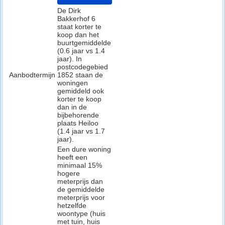
De Dirk
Bakkerhof 6
staat korter te
koop dan het
buurtgemiddelde
(0.6 jaar vs 1.4
jaar). In
postcodegebied
Aanbodtermijn
1852 staan de
woningen
gemiddeld ook
korter te koop
dan in de
bijbehorende
plaats Heiloo
(1.4 jaar vs 1.7
jaar).
Een dure woning
heeft een
minimaal 15%
hogere
meterprijs dan
de gemiddelde
meterprijs voor
hetzelfde
woontype (huis
met tuin, huis