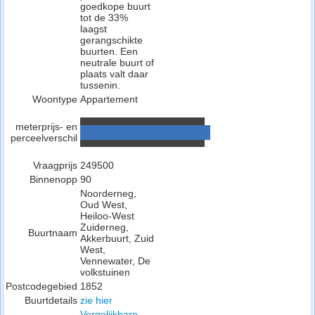
goedkope buurt
tot de 33%
laagst
gerangschikte
buurten. Een
neutrale buurt of
plaats valt daar
tussenin.
Woontype
Appartement
meterprijs- en
perceelverschil
Vraagprijs
249500
Binnenopp
90
Noorderneg,
Oud West,
Heiloo-West
Zuiderneg,
Buurtnaam
Akkerbuurt, Zuid
West,
Vennewater, De
volkstuinen
Postcodegebied
1852
Buurtdetails
zie hier
Vergelijkbare