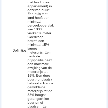
met land of een
appartement) in
dezelfde buurt.
Een huis met
land heeft een
minimaal
perceeloppervlak
van 1000
vierkante meter.
Goedkoop
betreft een
minimaal 15%
lagere
Definities
meterprijs. Een
neutrale
prijspositie heeft
een maximale
afwijking van de
meterprijs tot
15%. Een dure
buurt (of plaats)
behoort o.b.v. de
gemiddelde
meterprijs tot de
33% hoogst
gerangschikte
buurten of
plaatsen. Een