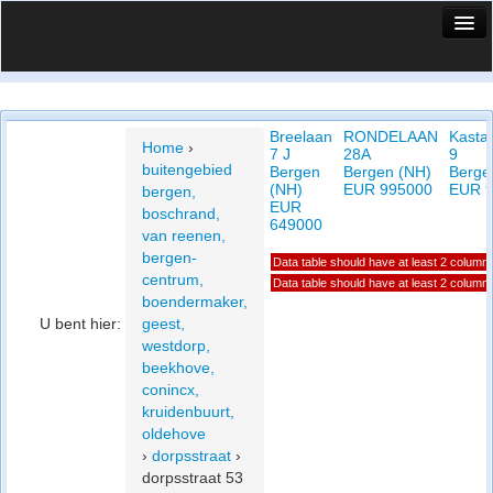
HuisX
Huis in vizier
Breelaan
RONDELAAN
Kasta
Vergelijk prijsposities - wijk
Home
›
7 J
28A
9
buitengebied
Bergen
Bergen (NH)
Berge
Nieuws
(NH)
EUR 995000
EUR 
bergen,
EUR
boschrand,
Info
649000
van reenen,
bergen-
Data table should have at least 2 column
Privacy beleid
centrum,
Data table should have at least 2 column
boendermaker,
Cookie beleid
U bent hier:
geest,
westdorp,
beekhove,
conincx,
kruidenbuurt,
oldehove
›
dorpsstraat
›
dorpsstraat 53