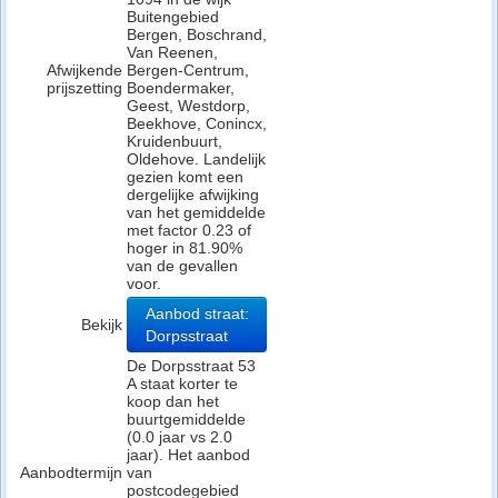
Buitengebied
Bergen, Boschrand,
Van Reenen,
Afwijkende
Bergen-Centrum,
prijszetting
Boendermaker,
Geest, Westdorp,
Beekhove, Conincx,
Kruidenbuurt,
Oldehove. Landelijk
gezien komt een
dergelijke afwijking
van het gemiddelde
met factor 0.23 of
hoger in 81.90%
van de gevallen
voor.
Aanbod straat:
Bekijk
Dorpsstraat
De Dorpsstraat 53
A staat korter te
koop dan het
buurtgemiddelde
(0.0 jaar vs 2.0
jaar). Het aanbod
Aanbodtermijn
van
postcodegebied