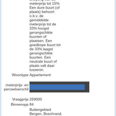
meterprijs tot 15%.
Een dure buurt (of
plaats) behoort
o.b.v. de
gemiddelde
meterprijs tot de
33% hoogst
gerangschikte
buurten of
plaatsen. Een
goedkope buurt tot
de 33% laagst
gerangschikte
buurten. Een
neutrale buurt of
plaats valt daar
tussenin.
Woontype
Appartement
meterprijs- en
perceelverschil
Vraagprijs
269000
Binnenopp
84
Buitengebied
Bergen, Boschrand,