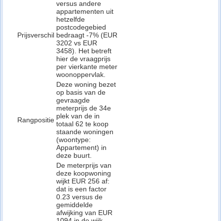
versus andere
appartementen uit
hetzelfde
postcodegebied
Prijsverschil
bedraagt -7% (EUR
3202 vs EUR
3458). Het betreft
hier de vraagprijs
per vierkante meter
woonoppervlak.
Deze woning bezet
op basis van de
gevraagde
meterprijs de 34e
plek van de in
Rangpositie
totaal 62 te koop
staande woningen
(woontype:
Appartement) in
deze buurt.
De meterprijs van
deze koopwoning
wijkt EUR 256 af:
dat is een factor
0.23 versus de
gemiddelde
afwijking van EUR
1094 in de wijk