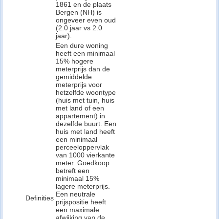
1861 en de plaats
Bergen (NH) is
ongeveer even oud
(2.0 jaar vs 2.0
jaar).
Een dure woning
heeft een minimaal
15% hogere
meterprijs dan de
gemiddelde
meterprijs voor
hetzelfde woontype
(huis met tuin, huis
met land of een
appartement) in
dezelfde buurt. Een
huis met land heeft
een minimaal
perceeloppervlak
van 1000 vierkante
meter. Goedkoop
betreft een
minimaal 15%
lagere meterprijs.
Een neutrale
Definities
prijspositie heeft
een maximale
afwijking van de