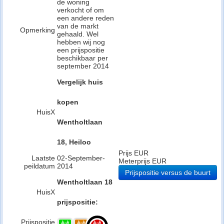
de woning
verkocht of om
een andere reden
van de markt
Opmerking
gehaald. Wel
hebben wij nog
een prijspositie
beschikbaar per
september 2014
Vergelijk huis
kopen
HuisX
Wentholtlaan
18, Heiloo
Prijs EUR
Laatste
02-September-
Meterprijs EUR
peildatum
2014
Prijspositie versus de buurt
Wentholtlaan 18
HuisX
prijspositie:
Prijspositie