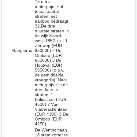
15 o.b.v.
meterprijs. Het
totaal aantal
straten met
aanbod bedraagt
32.De drie
duurste straten in
de wijk Noord-
west-1852 zijn: 1
Zeeweg (EUR
Rangstraat
950000) 2 De
Omloop (EUR
850000) 3 De
Houtwal (EUR
595000) (o.b.v.
de gemiddelde
vraagprijs). Naar
meterprijs zijn de
drie duurste
straten: 1
Belieslaan (EUR
4500) 2 Van
Vladerackenlaan
(EUR 4300) 3 De
Omloop (EUR
4250).
De Wentholtlaan
18 staat korter te