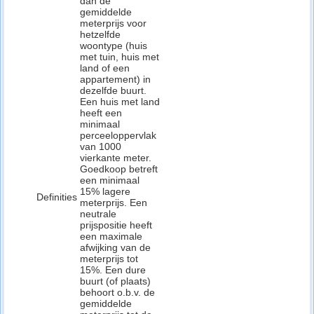
dan de
gemiddelde
meterprijs voor
hetzelfde
woontype (huis
met tuin, huis met
land of een
appartement) in
dezelfde buurt.
Een huis met land
heeft een
minimaal
perceeloppervlak
van 1000
vierkante meter.
Goedkoop betreft
een minimaal
15% lagere
Definities
meterprijs. Een
neutrale
prijspositie heeft
een maximale
afwijking van de
meterprijs tot
15%. Een dure
buurt (of plaats)
behoort o.b.v. de
gemiddelde