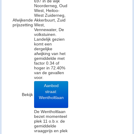
697 in de wijk
Noorderneg, Oud
West, Heiloo-
West Zuiderneg,
Afwijkende
Akkerbuurt, Zuid
prijszetting
West,
Vennewater, De
volkstuinen.
Landelijk gezien
komt een
dergelijke
afwijking van het
gemiddelde met
factor 0.34 of
hoger in 72.40%
van de gevallen
voor.
Aanbod
straat:
Bekijk
Wentholtlaan
De Wentholtlaan
bezet momenteel
plek 11 o.b.v. de
gemiddelde
vraagprijs en plek