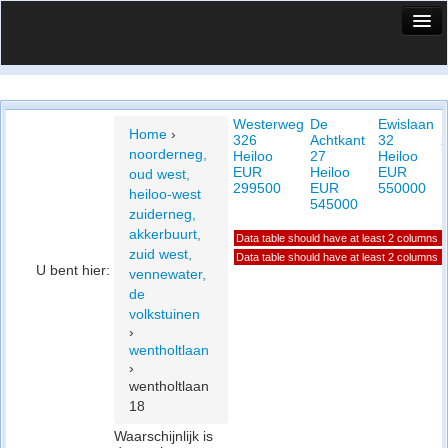
HuisX
Huis in vizier
Westerweg
De
Ewislaan
Vergelijk prijsposities - wijk
Home
›
326
Achtkant
32
noorderneg,
Heiloo
27
Heiloo
H
Nieuws
EUR
Heiloo
EUR
oud west,
299500
EUR
550000
heiloo-west
Info
545000
zuiderneg,
akkerbuurt,
Data table should have at least 2 columns
Privacy beleid
zuid west,
Data table should have at least 2 columns
U bent hier:
vennewater,
Cookie beleid
de
volkstuinen
›
wentholtlaan
›
wentholtlaan
18
Waarschijnlijk is