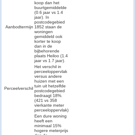
koop dan het
buurtgemiddelde
(0.6 jaar vs 1.4
jaar). In
postcodegebied
Aanbodtermijn
1852 staan de
woningen
gemiddeld ook
korter te koop
dan in de
bijbehorende
plaats Heiloo (1.4
jaar vs 1.7 jaar).
Het verschil in
perceeloppervlak
versus andere
huizen met een
tuin uit hetzelfde
Perceelverschil
postcodegebied
bedraagt 18%.
(421 vs 358
vierkante meter
perceeloppervlak)
Een dure woning
heeft een
minimaal 15%
hogere meterprijs