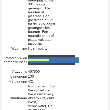
meterprijs tot de
33% hoogst
gerangschikte
buurten of
plaatsen. Een
goedkope buurt
tot de 33% laagst
gerangschikte
buurten. Een
neutrale buurt of
plaats valt daar
tussenin.
Woontype
Huis_met_tuin
meterprijs- en
perceelverschil
Vraagprijs
407500
Binnenopp
130
Perceelopp
421
Noorderneg, Oud
West, Heiloo-
West Zuiderneg,
Buurtnaam
Akkerbuurt, Zuid
West,
Vennewater, De
volkstuinen