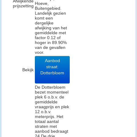
Afwijkende
Hoeve,
prijszetting
Buitengebied.
Landelijk gezien
komt een
dergelijke
afwijking van het
gemiddelde met
factor 0.12 of
hoger in 89.90%
van de gevallen
voor.
Aanbod
straat:
Bekijk
Dotterbloem
De Dotterbloem
bezet momenteel
plek 6 o.b.v. de
gemiddelde
vraagprijs en plek
12 o.b.v.
meterprijs. Het
totaal aantal
straten met
aanbod bedraagt
24.De drie