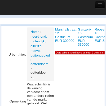
HuisX
Huis in vizier
Marshallstraat
Ganzerik
Roosev
Vergelijk prijsposities - wijk
Home
›
12
15
10
noord-end,
Castricum
Castricum
Castri
Nieuws
EUR 300000
EUR
EUR 3
molendijk,
350000
albert's
Info
hoeve,
Data table should have at least 2 columns
U bent hier:
buitengebied
Privacy beleid
›
dotterbloem
Cookie beleid
›
dotterbloem
25
Waarschijnlijk is
de woning
verkocht of om
een andere reden
van de markt
Opmerking
gehaald. Wel