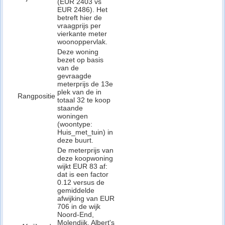
(EUR 2403 vs
EUR 2486). Het
betreft hier de
vraagprijs per
vierkante meter
woonoppervlak.
Deze woning
bezet op basis
van de
gevraagde
meterprijs de 13e
plek van de in
Rangpositie
totaal 32 te koop
staande
woningen
(woontype:
Huis_met_tuin) in
deze buurt.
De meterprijs van
deze koopwoning
wijkt EUR 83 af:
dat is een factor
0.12 versus de
gemiddelde
afwijking van EUR
706 in de wijk
Noord-End,
Molendijk, Albert's