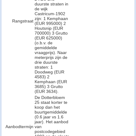
duurste straten in
de wijk
Castricum-1902
zijn: 1 Kemphaan
Rangstraat
(EUR 995000) 2
Houtsnip (EUR
700000) 3 Grutto
(EUR 625000)
(o.b.v. de
gemiddelde
vraagprijs). Naar
meterprijs zijn de
drie duurste
straten: 1
Doodweg (EUR
4583) 2
Kemphaan (EUR
3685) 3 Grutto
(EUR 3634).
De Dotterbloem
25 staat korter te
koop dan het
buurtgemiddelde
(0.6 jaar vs 1.6
jaar). Het aanbod
Aanbodtermijn
van
postcodegebied