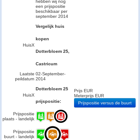
hebben wij nog
een prijspositie
beschikbaar per
september 2014
Vergelijk huis
kopen
HuisX
Dotterbloem 25,
Castricum
Laatste
02-September-
peildatum
2014
Dotterbloem 25
Prijs EUR
HuisX
Meterprijs EUR
prijspositie:
Prijspositie versus de buurt
Prijspositie
plaats - landelijk
Prijspositie
buurt - landelijk