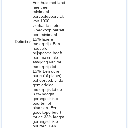
Een huis met land
heeft een
minimaal
perceeloppervlak
van 1000
vierkante meter.
Goedkoop betreft
een minimaal
15% lagere
Definities
meterprijs. Een
neutrale
prijspositie heeft
een maximale
afwijking van de
meterprijs tot
15%. Een dure
buurt (of plaats)
behoort o.b.v. de
gemiddelde
meterprijs tot de
33% hoogst
gerangschikte
buurten of
plaatsen. Een
goedkope buurt
tot de 33% laagst
gerangschikte
buurten. Een