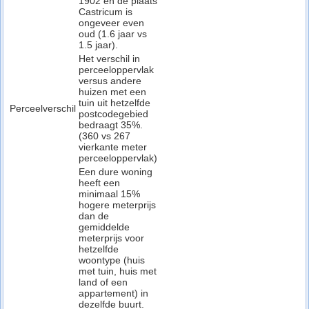
1902 en de plaats
Castricum is
ongeveer even
oud (1.6 jaar vs
1.5 jaar).
Het verschil in
perceeloppervlak
versus andere
huizen met een
tuin uit hetzelfde
Perceelverschil
postcodegebied
bedraagt 35%.
(360 vs 267
vierkante meter
perceeloppervlak)
Een dure woning
heeft een
minimaal 15%
hogere meterprijs
dan de
gemiddelde
meterprijs voor
hetzelfde
woontype (huis
met tuin, huis met
land of een
appartement) in
dezelfde buurt.