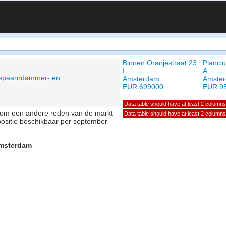
Binnen Oranjestraat 23
Planciu
I
A
, spaarndammer- en
Amsterdam
Amste
EUR 699000
EUR 9
Data table should have at least 2 columns
of om een andere reden van de markt
Data table should have at least 2 columns
positie beschikbaar per september
Amsterdam