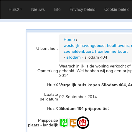
HuisX
Nieuws
Info
Privacy beleid
Cookie beleid
Home
›
westelijk havengebied, houthavens
U bent hier:
zeeheldenbuurt, haarlemmerbuurt
›
silodam
›
silodam 404
Waarschijnlijk is de woning verkocht 
Opmerking
gehaald. Wel hebben wij nog een prijs
2014
HuisX
Vergelijk huis kopen Silodam 404, 
Laatste
02-September-2014
peildatum
HuisX
Silodam 404 prijspositie:
Prijspositie
plaats - landelijk