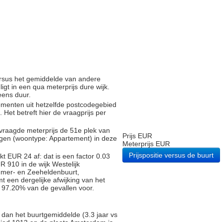
versus het gemiddelde van andere
gt in een qua meterprijs dure wijk.
eens duur.
tementen uit hetzelfde postcodegebied
et betreft hier de vraagprijs per
vraagde meterprijs de 51e plek van
Prijs EUR
ngen (woontype: Appartement) in deze
Meterprijs EUR
Prijspositie versus de buurt
t EUR 24 af: dat is een factor 0.03
 910 in de wijk Westelijk
mer- en Zeeheldenbuurt,
 een dergelijke afwijking van het
n 97.20% van de gevallen voor.
 dan het buurtgemiddelde (3.3 jaar vs