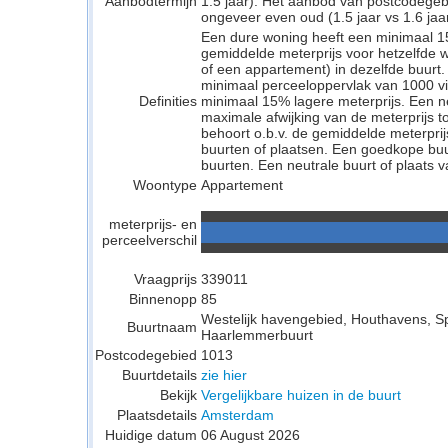
Aanbodtermijn
1.5 jaar). Het aanbod van postcodege
ongeveer even oud (1.5 jaar vs 1.6 jaar
Een dure woning heeft een minimaal 1
gemiddelde meterprijs voor hetzelfde w
of een appartement) in dezelfde buurt.
minimaal perceeloppervlak van 1000 v
Definities
minimaal 15% lagere meterprijs. Een neu
maximale afwijking van de meterprijs to
behoort o.b.v. de gemiddelde meterpri
buurten of plaatsen. Een goedkope buu
buurten. Een neutrale buurt of plaats v
Woontype
Appartement
meterprijs- en
perceelverschil
Vraagprijs
339011
Binnenopp
85
Westelijk havengebied, Houthavens, 
Buurtnaam
Haarlemmerbuurt
Postcodegebied
1013
Buurtdetails
zie hier
Bekijk
Vergelijkbare huizen in de buurt
Plaatsdetails
Amsterdam
Huidige datum
06 August 2026