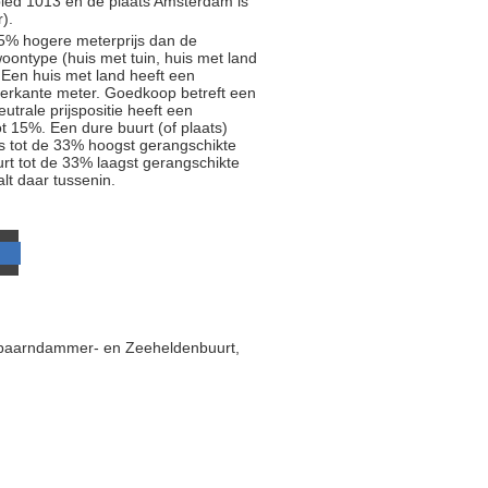
bied 1013 en de plaats Amsterdam is
).
5% hogere meterprijs dan de
oontype (huis met tuin, huis met land
 Een huis met land heeft een
ierkante meter. Goedkoop betreft een
trale prijspositie heeft een
t 15%. Een dure buurt (of plaats)
js tot de 33% hoogst gerangschikte
rt tot de 33% laagst gerangschikte
alt daar tussenin.
Spaarndammer- en Zeeheldenbuurt,