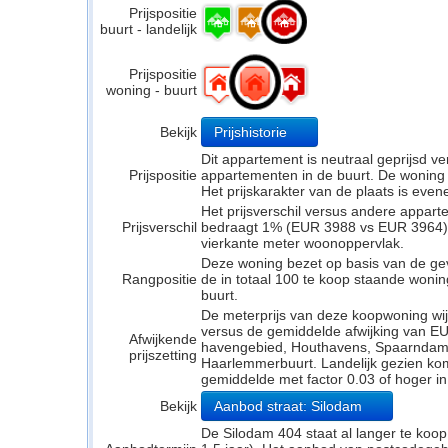
Prijspositie
buurt - landelijk
Prijspositie
woning - buurt
Bekijk
Prijshistorie
Dit appartement is neutraal geprijsd 
Prijspositie
appartementen in de buurt. De woning li
Het prijskarakter van de plaats is even
Het prijsverschil versus andere appar
Prijsverschil
bedraagt 1% (EUR 3988 vs EUR 3964). H
vierkante meter woonoppervlak.
Deze woning bezet op basis van de ge
Rangpositie
de in totaal 100 te koop staande woni
buurt.
De meterprijs van deze koopwoning wijk
versus de gemiddelde afwijking van EUR
Afwijkende
havengebied, Houthavens, Spaarndam
prijszetting
Haarlemmerbuurt. Landelijk gezien komt
gemiddelde met factor 0.03 of hoger i
Bekijk
Aanbod straat: Silodam
De Silodam 404 staat al langer te koop