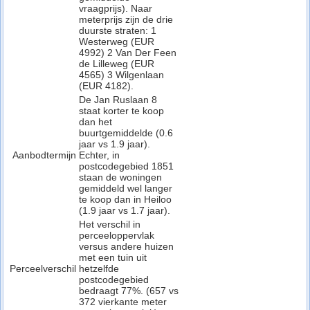
vraagprijs). Naar
meterprijs zijn de drie
duurste straten: 1
Westerweg (EUR
4992) 2 Van Der Feen
de Lilleweg (EUR
4565) 3 Wilgenlaan
(EUR 4182).
De Jan Ruslaan 8
staat korter te koop
dan het
buurtgemiddelde (0.6
jaar vs 1.9 jaar).
Aanbodtermijn
Echter, in
postcodegebied 1851
staan de woningen
gemiddeld wel langer
te koop dan in Heiloo
(1.9 jaar vs 1.7 jaar).
Het verschil in
perceeloppervlak
versus andere huizen
met een tuin uit
Perceelverschil
hetzelfde
postcodegebied
bedraagt 77%. (657 vs
372 vierkante meter