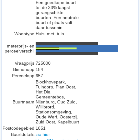
Een goedkope buurt
tot de 33% laagst
gerangschikte
buurten. Een neutrale
buurt of plaats valt
daar tussenin.
Woontype
Huis_met_tuin
meterprijs- en
perceelverschil
Vraagprijs
725000
Binnenopp
184
Perceelopp
657
Blockhovepark,
Tuindorp, Plan Oost,
Het Die,
Gemeentebos,
Buurtnaam
Nijenburg, Oud Zuid,
Willibrord,
Stationsomgeving,
Oude Werf, Oosterzij,
Zuid Oost, Kapelbuurt
Postcodegebied
1851
Buurtdetails
zie hier