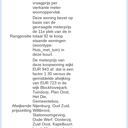
vraagprijs per
vierkante meter
woonoppervlak.
Deze woning bezet op
basis van de
gevraagde meterprijs
de 11e plek van de in
Rangpositie
totaal 92 te koop
staande woningen
(woontype:
Huis_met_tuin) in
deze buurt.
De meterprijs van
deze koopwoning wijkt
EUR 943 af: dat is een
factor 1.30 versus de
gemiddelde afwijking
van EUR 723 in de
wijk Blockhovepark,
Tuindorp, Plan Oost,
Het Die,
Gemeentebos,
Afwijkende
Nijenburg, Oud Zuid,
prijszetting
Willibrord,
Stationsomgeving,
Oude Werf, Oosterzij,
Zuid Oost, Kapelbuurt.