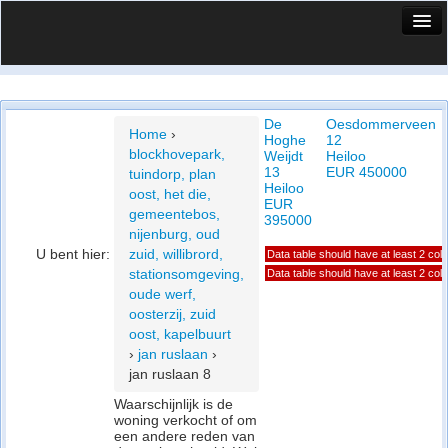
HuisX
Huis in vizier
De
Oesdommerveen
Vergelijk prijsposities - wijk
Home
›
Hoghe
12
blockhovepark,
Weijdt
Heiloo
Nieuws
13
EUR 450000
tuindorp, plan
Heiloo
oost, het die,
Info
EUR
gemeentebos,
395000
nijenburg, oud
Privacy beleid
U bent hier:
zuid, willibrord,
Data table should have at least 2 co
stationsomgeving,
Data table should have at least 2 co
Cookie beleid
oude werf,
oosterzij, zuid
oost, kapelbuurt
›
jan ruslaan
›
jan ruslaan 8
Waarschijnlijk is de
woning verkocht of om
een andere reden van