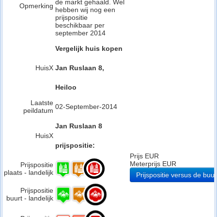
de markt gehaald. Wel
Opmerking
hebben wij nog een
prijspositie
beschikbaar per
september 2014
Vergelijk huis kopen
HuisX
Jan Ruslaan 8,
Heiloo
Laatste
02-September-2014
peildatum
Jan Ruslaan 8
HuisX
prijspositie:
Prijs EUR
Meterprijs EUR
Prijspositie
plaats - landelijk
Prijspositie versus de buur
Prijspositie
buurt - landelijk