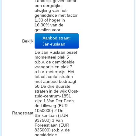
Landelijk gezien komt
een dergelijke
afwijking van het
gemiddelde met factor
1.30 of hoger in
16.30% van de
gevallen voor.
Aanbod straat:
Bekijk
Jan-ruslaan
De Jan Ruslaan bezet
momenteel plek 5
o.b.v. de gemiddelde
vraagprijs en plek 7
o.b.v. meterprijs. Het
totaal aantal straten
met aanbod bedraagt
50.De drie duurste
straten in de wijk Oost-
zuid-centrum-1851
zijn: 1 Van Der Feen
de Lilleweg (EUR
1050000) 2 De
Rangstraat
Blinkenlaan (EUR
937500) 3 Van
Foreestlaan (EUR
835000) (o.b.v. de
gemiddelde