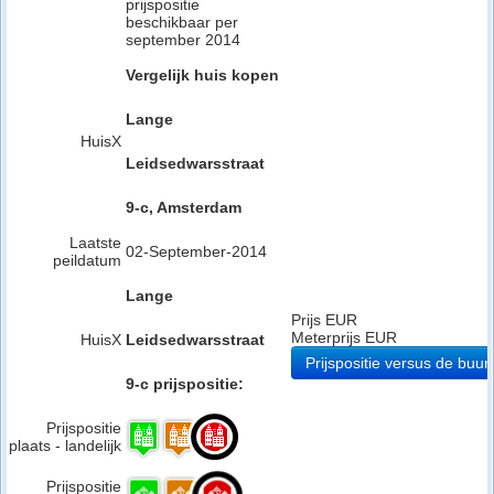
prijspositie
beschikbaar per
september 2014
Vergelijk huis kopen
Lange
HuisX
Leidsedwarsstraat
9-c, Amsterdam
Laatste
02-September-2014
peildatum
Lange
Prijs EUR
Meterprijs EUR
HuisX
Leidsedwarsstraat
Prijspositie versus de buurt
9-c prijspositie:
Prijspositie
plaats - landelijk
Prijspositie