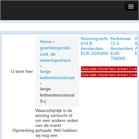
HuisX
Huis in vizier
Keizersgracht
Kerkstraat
K
Vergelijk prijsposities - wijk
Home
›
674 B
72 Ii
6
grachtengordel-
Amsterdam
Amsterdam
A
Nieuws
EUR 2545000
EUR
E
zuid, de
700000
weteringschans
Info
›
Data table should have at least 2 col
U bent hier:
lange
Privacy beleid
Data table should have at least 2 col
leidsedwarsstraat
›
Cookie beleid
lange
leidsedwarsstraat
9-c
Waarschijnlijk is de
woning verkocht of
om een andere reden
van de markt
Opmerking
gehaald. Wel hebben
wij nog een