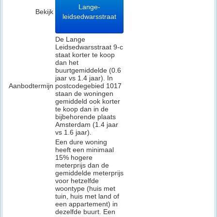
Lange-
Bekijk
leidsedwarsstraat
De Lange
Leidsedwarsstraat 9-c
staat korter te koop
dan het
buurtgemiddelde (0.6
jaar vs 1.4 jaar). In
Aanbodtermijn
postcodegebied 1017
staan de woningen
gemiddeld ook korter
te koop dan in de
bijbehorende plaats
Amsterdam (1.4 jaar
vs 1.6 jaar).
Een dure woning
heeft een minimaal
15% hogere
meterprijs dan de
gemiddelde meterprijs
voor hetzelfde
woontype (huis met
tuin, huis met land of
een appartement) in
dezelfde buurt. Een