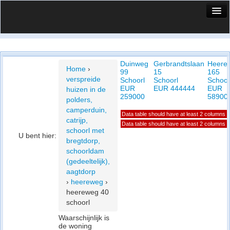
HuisX
Huis in vizier
Duinweg
Gerbrandtslaan
Heere
Vergelijk prijsposities - wijk
Home
›
99
15
165
verspreide
Schoorl
Schoorl
Schoor
Nieuws
EUR
EUR 444444
EUR
huizen in de
259000
58900
polders,
Info
camperduin,
Data table should have at least 2 columns
catrijp,
Privacy beleid
Data table should have at least 2 columns
schoorl met
U bent hier:
bregtdorp,
Cookie beleid
schoorldam
(gedeeltelijk),
aagtdorp
›
heereweg
›
heereweg 40
schoorl
Waarschijnlijk is
de woning