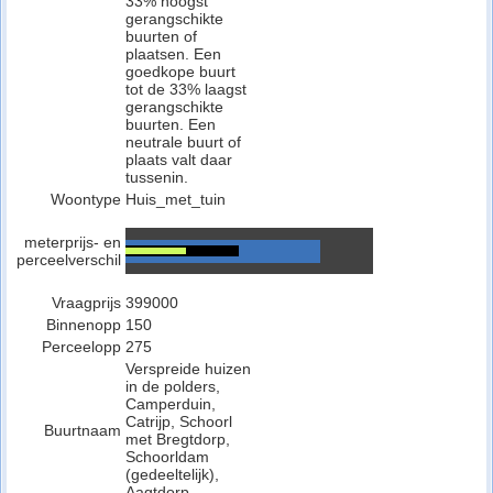
33% hoogst
gerangschikte
buurten of
plaatsen. Een
goedkope buurt
tot de 33% laagst
gerangschikte
buurten. Een
neutrale buurt of
plaats valt daar
tussenin.
Woontype
Huis_met_tuin
meterprijs- en
perceelverschil
Vraagprijs
399000
Binnenopp
150
Perceelopp
275
Verspreide huizen
in de polders,
Camperduin,
Catrijp, Schoorl
Buurtnaam
met Bregtdorp,
Schoorldam
(gedeeltelijk),
Aagtdorp