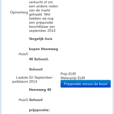
verkocht of om
een andere reden
van de markt
Opmerking
gehaald. Wel
hebben wij nog
een prijspositie
beschikbaar per
september 2014
Vergelijk huis
kopen Heereweg
HuisX
40 Schoorl,
Schoorl
Prijs EUR
Laatste
02-September-
Meterprijs EUR
peildatum
2014
Prijspositie versus de buurt
Heereweg 40
HuisX
Schoorl
prijspositie: