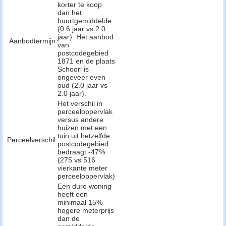
korter te koop
dan het
buurtgemiddelde
(0.6 jaar vs 2.0
jaar). Het aanbod
Aanbodtermijn
van
postcodegebied
1871 en de plaats
Schoorl is
ongeveer even
oud (2.0 jaar vs
2.0 jaar).
Het verschil in
perceeloppervlak
versus andere
huizen met een
tuin uit hetzelfde
Perceelverschil
postcodegebied
bedraagt -47%.
(275 vs 516
vierkante meter
perceeloppervlak)
Een dure woning
heeft een
minimaal 15%
hogere meterprijs
dan de