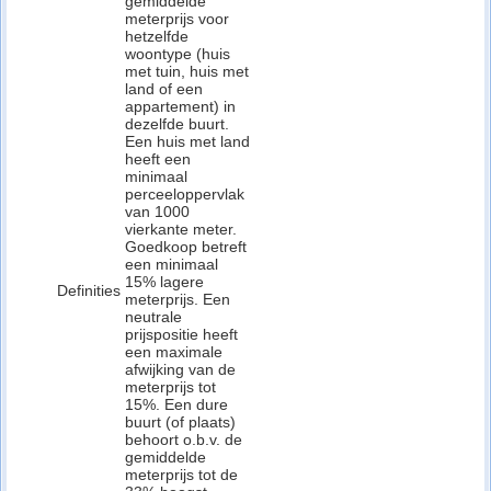
gemiddelde
meterprijs voor
hetzelfde
woontype (huis
met tuin, huis met
land of een
appartement) in
dezelfde buurt.
Een huis met land
heeft een
minimaal
perceeloppervlak
van 1000
vierkante meter.
Goedkoop betreft
een minimaal
15% lagere
Definities
meterprijs. Een
neutrale
prijspositie heeft
een maximale
afwijking van de
meterprijs tot
15%. Een dure
buurt (of plaats)
behoort o.b.v. de
gemiddelde
meterprijs tot de