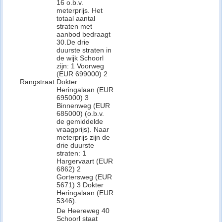
16 o.b.v.
meterprijs. Het
totaal aantal
straten met
aanbod bedraagt
30.De drie
duurste straten in
de wijk Schoorl
zijn: 1 Voorweg
(EUR 699000) 2
Rangstraat
Dokter
Heringalaan (EUR
695000) 3
Binnenweg (EUR
685000) (o.b.v.
de gemiddelde
vraagprijs). Naar
meterprijs zijn de
drie duurste
straten: 1
Hargervaart (EUR
6862) 2
Gortersweg (EUR
5671) 3 Dokter
Heringalaan (EUR
5346).
De Heereweg 40
Schoorl staat