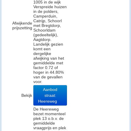
1005 in de wijk
Verspreide huizen
in de polders,
Camperduin,
Catrijp, Schoorl
Afwijkende
met Bregtdorp,
prijszetting
Schoorldam
(gedeeltelijk),
Aagtdorp.
Landelijk gezien
komt een
dergelijke
afwijking van het
gemiddelde met
factor 0.72 of
hoger in 44.80%
van de gevallen
voor.
Aanbod
Bekijk
straat:
Heereweg
De Heereweg
bezet momenteel
plek 13 o.b.v. de
gemiddelde
vraagprijs en plek