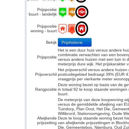
Prijspositie
buurt - landelijk
Prijspositie
woning - buurt
Bekijk
Prijshistorie
Het is een duur huis versus andere hui
combinatie verwachten van een bovengem
Prijspositie
versus andere huizen met een tuin in d
meterprijs dure wijk. Het prijskarakter
Het prijsverschil versus andere huizen 
Prijsverschil
postcodegebied bedraagt 39% (EUR 416
vraagprijs per vierkante meter woonop
Deze woning bezet op basis van de ge
Rangpositie
in totaal 92 te koop staande woningen
buurt.
De meterprijs van deze koopwoning wijk
versus de gemiddelde afwijking van EU
Tuindorp, Plan Oost, Het Die, Gemeent
Willibrord, Stationsomgeving, Oude Wer
Afwijkende
Deze te koop staande woning bezet hi
prijszetting
van afwijkende prijszettingen in Block
Die, Gemeentebos, Nijenburg, Oud Zuid