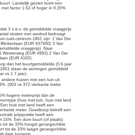
buurt. Landelijk gezien komt een
e met factor 1.62 of hoger in 9.20%
ek 3 o.b.v. de gemiddelde vraagprijs
 aantal straten met aanbod bedraagt
Oost-zuid-centrum-1851 zijn: 1 Van Der
 Blinkenlaan (EUR 937500) 3 Van
emiddelde vraagprijs). Naar
n: 1 Westerweg (EUR 4992) 2 Van Der
laan (EUR 4182).
oop dan het buurtgemiddelde (0.6 jaar
ed 1851 staan de woningen gemiddeld
ar vs 1.7 jaar).
s andere huizen met een tuin uit
3%. (903 vs 372 vierkante meter
5% hogere meterprijs dan de
oontype (huis met tuin, huis met land
 Een huis met land heeft een
ierkante meter. Goedkoop betreft een
trale prijspositie heeft een
t 15%. Een dure buurt (of plaats)
js tot de 33% hoogst gerangschikte
rt tot de 33% laagst gerangschikte
alt daar tussenin.