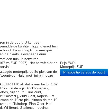
zen in de buurt. U kunt een
iddelde kwaliteit, ligging en/of tuin
e buurt. De woning ligt in een qua
 van de plaats is eveneens duur.
met een tuin uit hetzelfde
7 vs EUR 2997). Het betreft hier de
Prijs EUR
pervlak.
Meterprijs EUR
vraagde meterprijs de 8e plek van de
Prijspositie versus de buurt
 (woontype: Huis_met_tuin) in deze
t EUR 1170 af: dat is een factor 1.62
R 723 in de wijk Blockhovepark,
ebos, Nijenburg, Oud Zuid,
f, Oosterzij, Zuid Oost, Kapelbuurt.
ermee de 10ste plek binnen de top 10
hovepark, Tuindorp, Plan Oost, Het
, Willibrord, Stationsomgeving,