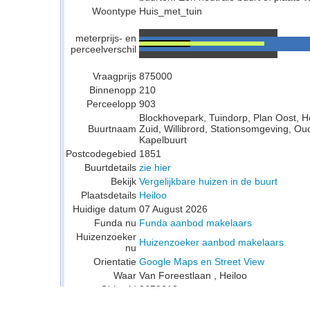
Woontype
Huis_met_tuin
meterprijs- en
perceelverschil
Vraagprijs
875000
Binnenopp
210
Perceelopp
903
Blockhovepark, Tuindorp, Plan Oost, 
Buurtnaam
Zuid, Willibrord, Stationsomgeving, Ou
Kapelbuurt
Postcodegebied
1851
Buurtdetails
zie hier
Bekijk
Vergelijkbare huizen in de buurt
Plaatsdetails
Heiloo
Huidige datum
07 August 2026
Funda nu
Funda aanbod makelaars
Huizenzoeker
Huizenzoeker aanbod makelaars
nu
Orientatie
Google Maps en Street View
Waar
Van Foreestlaan , Heiloo
Objectid
3679613
Postcodescan
3