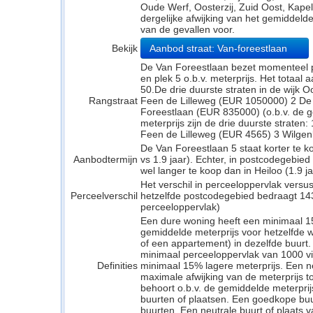
Oude Werf, Oosterzij, Zuid Oost, Kapel
dergelijke afwijking van het gemiddeld
van de gevallen voor.
Bekijk
Aanbod straat: Van-foreestlaan
De Van Foreestlaan bezet momenteel pl
en plek 5 o.b.v. meterprijs. Het totaal
50.De drie duurste straten in de wijk 
Rangstraat
Feen de Lilleweg (EUR 1050000) 2 De
Foreestlaan (EUR 835000) (o.b.v. de g
meterprijs zijn de drie duurste strate
Feen de Lilleweg (EUR 4565) 3 Wilgen
De Van Foreestlaan 5 staat korter te k
Aanbodtermijn
vs 1.9 jaar). Echter, in postcodegebi
wel langer te koop dan in Heiloo (1.9 ja
Het verschil in perceeloppervlak versu
Perceelverschil
hetzelfde postcodegebied bedraagt 14
perceeloppervlak)
Een dure woning heeft een minimaal 1
gemiddelde meterprijs voor hetzelfde w
of een appartement) in dezelfde buurt.
minimaal perceeloppervlak van 1000 v
Definities
minimaal 15% lagere meterprijs. Een neu
maximale afwijking van de meterprijs to
behoort o.b.v. de gemiddelde meterpri
buurten of plaatsen. Een goedkope buu
buurten. Een neutrale buurt of plaats v