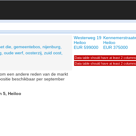
Westerweg 19
Kennemerstraat
Heiloo
Heiloo
het die, gemeentebos, nijenburg,
EUR 599000
EUR 375000
, oude werf, oosterzij, zuid oost,
Data table should have at least 2 columns
Data table should have at least 2 columns
of om een andere reden van de markt
positie beschikbaar per september
n 5, Heiloo