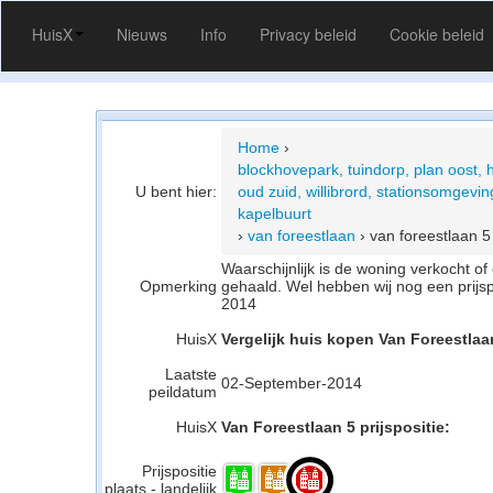
HuisX
Nieuws
Info
Privacy beleid
Cookie beleid
Home
›
blockhovepark, tuindorp, plan oost, 
U bent hier:
oud zuid, willibrord, stationsomgeving
kapelbuurt
›
van foreestlaan
›
van foreestlaan 5
Waarschijnlijk is de woning verkocht 
Opmerking
gehaald. Wel hebben wij nog een prijs
2014
HuisX
Vergelijk huis kopen Van Foreestlaa
Laatste
02-September-2014
peildatum
HuisX
Van Foreestlaan 5 prijspositie:
Prijspositie
plaats - landelijk