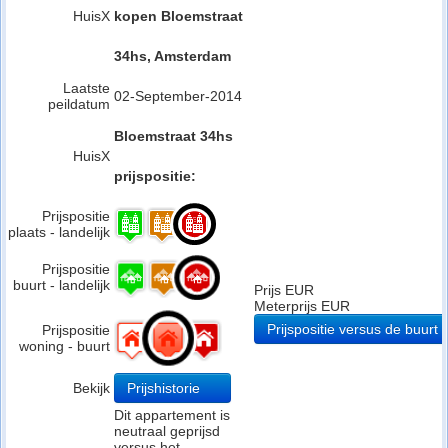
HuisX
kopen Bloemstraat
34hs, Amsterdam
Laatste
02-September-2014
peildatum
Bloemstraat 34hs
HuisX
prijspositie:
Prijspositie
plaats - landelijk
Prijspositie
buurt - landelijk
Prijs EUR
Meterprijs EUR
Prijspositie versus de buurt
Prijspositie
woning - buurt
Bekijk
Prijshistorie
Dit appartement is
neutraal geprijsd
versus het