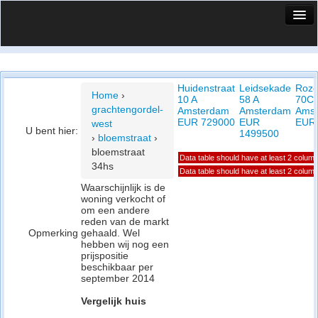
HuisX
Huis in vizier
Huidenstraat
Leidsekade
Roze
Vergelijk prijsposities - wijk
Home
›
10 A
58 A
70C
grachtengordel-
Amsterdam
Amsterdam
Ams
Nieuws
EUR 729000
EUR
EUR
west
U bent hier:
1499500
›
bloemstraat
›
Info
bloemstraat
Data table should have at least 2 colum
34hs
Privacy beleid
Data table should have at least 2 colum
Waarschijnlijk is de
woning verkocht of
Cookie beleid
om een andere
reden van de markt
Opmerking
gehaald. Wel
hebben wij nog een
prijspositie
beschikbaar per
september 2014
Vergelijk huis