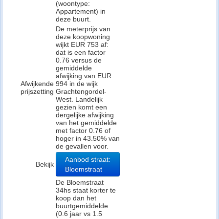
(woontype:
Appartement) in
deze buurt.
De meterprijs van
deze koopwoning
wijkt EUR 753 af:
dat is een factor
0.76 versus de
gemiddelde
afwijking van EUR
Afwijkende
994 in de wijk
prijszetting
Grachtengordel-
West. Landelijk
gezien komt een
dergelijke afwijking
van het gemiddelde
met factor 0.76 of
hoger in 43.50% van
de gevallen voor.
Aanbod straat:
Bekijk
Bloemstraat
De Bloemstraat
34hs staat korter te
koop dan het
buurtgemiddelde
(0.6 jaar vs 1.5