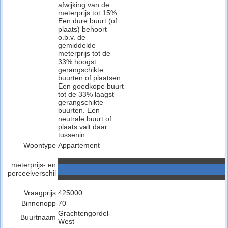
afwijking van de
meterprijs tot 15%.
Een dure buurt (of
plaats) behoort
o.b.v. de
gemiddelde
meterprijs tot de
33% hoogst
gerangschikte
buurten of plaatsen.
Een goedkope buurt
tot de 33% laagst
gerangschikte
buurten. Een
neutrale buurt of
plaats valt daar
tussenin.
Woontype
Appartement
meterprijs- en
perceelverschil
Vraagprijs
425000
Binnenopp
70
Grachtengordel-
Buurtnaam
West