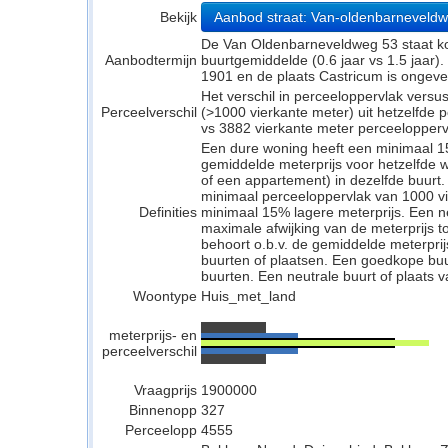
Bekijk
Aanbod straat: Van-oldenbarneveld
De Van Oldenbarneveldweg 53 staat ko
Aanbodtermijn
buurtgemiddelde (0.6 jaar vs 1.5 jaar
1901 en de plaats Castricum is ongevee
Het verschil in perceeloppervlak versu
Perceelverschil
(>1000 vierkante meter) uit hetzelfde
vs 3882 vierkante meter perceelopperv
Een dure woning heeft een minimaal 1
gemiddelde meterprijs voor hetzelfde w
of een appartement) in dezelfde buurt.
minimaal perceeloppervlak van 1000 v
Definities
minimaal 15% lagere meterprijs. Een neu
maximale afwijking van de meterprijs to
behoort o.b.v. de gemiddelde meterpri
buurten of plaatsen. Een goedkope buu
buurten. Een neutrale buurt of plaats v
Woontype
Huis_met_land
meterprijs- en
perceelverschil
Vraagprijs
1900000
Binnenopp
327
Perceelopp
4555