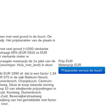
zen met veel grond in de buurt. De
ijk. Het prijskarakter van de plaats is
 met veel grond (>1000 vierkante
 bedraagt 48% (EUR 5810 vs EUR
er vierkante meter w
vraagde meterprijs de 1e plek van de
Prijs EUR
 (woontype: Huis_met_land) in deze
Meterprijs EUR
Prijspositie versus de buurt
t EUR 1890 af: dat is een factor 1.94
UR 975 in de wijk Bakkum-Noord,
uinenbosch, Oranjebuurt, Centrum-
atweg. Deze te koop staande woning
op 10 van afwijkende prijszettingen in
uid, Kooiweg, Duinenbosch,
Zuid, Beverwijkerstraatweg.
fwijking van het gemiddelde met factor
 voor.