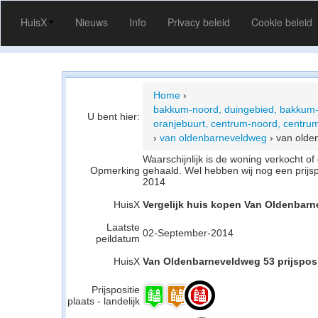
HuisX
Nieuws
Info
Privacy beleid
Cookie beleid
Home
›
bakkum-noord, duingebied, bakkum-
U bent hier:
oranjebuurt, centrum-noord, centrum
›
van oldenbarneveldweg
›
van olde
Waarschijnlijk is de woning verkocht 
Opmerking
gehaald. Wel hebben wij nog een prijs
2014
HuisX
Vergelijk huis kopen Van Oldenbarn
Laatste
02-September-2014
peildatum
HuisX
Van Oldenbarneveldweg 53 prijsposi
Prijspositie
plaats - landelijk