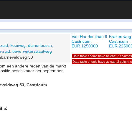
Van Haerlemlaan 9
Brakersweg
Castricum
Castricum
zuid, kooiweg, duinenbosch,
EUR 1250000
EUR 22500
-zuid, beverwijkerstraatweg
Data table should have at least 2 columns
nbarneveldweg 53
Data table should have at least 2 columns
of om een andere reden van de markt
positie beschikbaar per september
eveldweg 53, Castricum
tie: