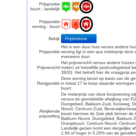
Prijspositie
buurt - landelijk
Prijspositie
woning - buurt
Bekijk
Prijshistorie
Het is een duur huis versus andere hui
Prijspositie
woning ligt in een qua meterprijs dure w
eveneens duur.
Het prijsverschil versus andere huizen
Prijsverschil
meter) uit hetzelfde postcodegebied
3920). Het betreft hier de vraagprijs p
Deze woning bezet op basis van de ge
Rangpositie
in totaal 17 te koop staande woningen
buurt.
De meterprijs van deze koopwoning wijk
versus de gemiddelde afwijking van E
Duingebied, Bakkum-Zuid, Kooiweg, D
Noord, Centrum-Zuid, Beverwijkerstra
Afwijkende
bezet hiermee de 2ste plek binnen de t
prijszetting
Bakkum-Noord, Duingebied, Bakkum-Z
Oranjebuurt, Centrum-Noord, Centrum-
Landelijk gezien komt een dergelijke a
1.94 of hoger in 5.20% van de gevallen