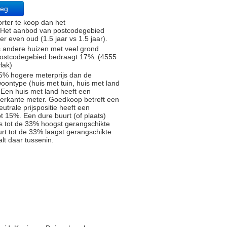
weg
rter te koop dan het
). Het aanbod van postcodegebied
r even oud (1.5 jaar vs 1.5 jaar).
s andere huizen met veel grond
 postcodegebied bedraagt 17%. (4555
lak)
5% hogere meterprijs dan de
oontype (huis met tuin, huis met land
 Een huis met land heeft een
ierkante meter. Goedkoop betreft een
trale prijspositie heeft een
t 15%. Een dure buurt (of plaats)
js tot de 33% hoogst gerangschikte
rt tot de 33% laagst gerangschikte
alt daar tussenin.