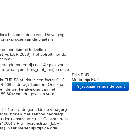
ndere huizen in deze wijk. De woning
 prijskarakter van de plaats is
met een tuin uit hetzelfde
 vs EUR 2538). Het betreft hier de
pervlak.
vraagde meterprijs de 14e plek van
gen (woontype: Huis_met_tuin) in deze
Prijs EUR
Meterprijs EUR
t EUR 53 af: dat is een factor 0.12
R 436 in de wijk Tuindorp Oostzaan,
Prijspositie versus de buurt
n dergelijke afwijking van het
n 89.80% van de gevallen voor.
k 14 o.b.v. de gemiddelde vraagprijs
 aantal straten met aanbod bedraagt
uindorp-oostzaan zijn: 1 Oostzanerdijk
24000) 3 Frambozenstraat (EUR
s). Naar meterprijs zijn de drie