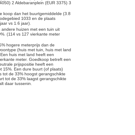
 4050) 2 Aldebaranplein (EUR 3375) 3
te koop dan het buurtgemiddelde (3.8
tcodegebied 1033 en de plaats
ar vs 1.6 jaar).
s andere huizen met een tuin uit
%. (114 vs 127 vierkante meter
5% hogere meterprijs dan de
oontype (huis met tuin, huis met land
 Een huis met land heeft een
ierkante meter. Goedkoop betreft een
trale prijspositie heeft een
t 15%. Een dure buurt (of plaats)
js tot de 33% hoogst gerangschikte
rt tot de 33% laagst gerangschikte
alt daar tussenin.