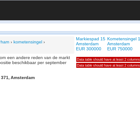
Markiespad 15
Kometensingel 1
erham
›
kometensingel
›
Amsterdam
Amsterdam
EUR 300000
EUR 750000
of om een andere reden van de markt
Data table should have at least 2 columns
positie beschikbaar per september
Data table should have at least 2 columns
l 371, Amsterdam