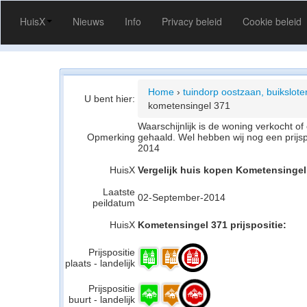
HuisX
Nieuws
Info
Privacy beleid
Cookie beleid
Home
›
tuindorp oostzaan, buikslot
U bent hier:
kometensingel 371
Waarschijnlijk is de woning verkocht 
Opmerking
gehaald. Wel hebben wij nog een prijs
2014
HuisX
Vergelijk huis kopen Kometensinge
Laatste
02-September-2014
peildatum
HuisX
Kometensingel 371 prijspositie:
Prijspositie
plaats - landelijk
Prijspositie
buurt - landelijk