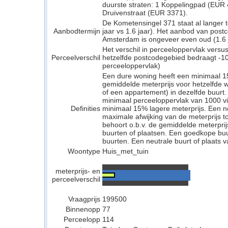
duurste straten: 1 Koppelingpad (EUR
Druivenstraat (EUR 3371).
De Kometensingel 371 staat al langer 
Aanbodtermijn
jaar vs 1.6 jaar). Het aanbod van pos
Amsterdam is ongeveer even oud (1.6 ja
Het verschil in perceeloppervlak versu
Perceelverschil
hetzelfde postcodegebied bedraagt -10
perceeloppervlak)
Een dure woning heeft een minimaal 1
gemiddelde meterprijs voor hetzelfde w
of een appartement) in dezelfde buurt.
minimaal perceeloppervlak van 1000 v
Definities
minimaal 15% lagere meterprijs. Een neu
maximale afwijking van de meterprijs to
behoort o.b.v. de gemiddelde meterpri
buurten of plaatsen. Een goedkope buu
buurten. Een neutrale buurt of plaats v
Woontype
Huis_met_tuin
meterprijs- en
perceelverschil
Vraagprijs
199500
Binnenopp
77
Perceelopp
114