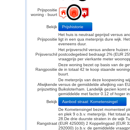
Prijspositie
woning - buurt
Bekijk
Prijshistorie
Het huis is neutraal geprijsd versus a
Prijspositie
ligt in een qua meterprijs dure wijk. Het
eveneens duur.
Het prijsverschil versus andere huizen 
Prijsverschil
postcodegebied bedraagt 2% (EUR 2591
vraagprijs per vierkante meter woonop
Deze woning bezet op basis van de ge
Rangpositie
de in totaal 42 te koop staande wonin
buurt.
De meterprijs van deze koopwoning wijk
Afwijkende
versus de gemiddelde afwijking van EU
prijszetting
Buiksloterham. Landelijk gezien komt ee
gemiddelde met factor 0.12 of hoger i
Bekijk
Aanbod straat: Kometensingel
De Kometensingel bezet momenteel ple
en plek 9 o.b.v. meterprijs. Het totaal
28.De drie duurste straten in de wijk T
Rangstraat
(EUR 425000) 2 Koppelingpad (EUR 3
292000) (o.b.v. de gemiddelde vraagprij