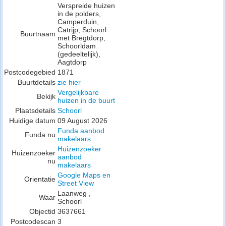
Verspreide huizen
in de polders,
Camperduin,
Catrijp, Schoorl
Buurtnaam
met Bregtdorp,
Schoorldam
(gedeeltelijk),
Aagtdorp
Postcodegebied
1871
Buurtdetails
zie hier
Vergelijkbare
Bekijk
huizen in de buurt
Plaatsdetails
Schoorl
Huidige datum
09 August 2026
Funda aanbod
Funda nu
makelaars
Huizenzoeker
Huizenzoeker
aanbod
nu
makelaars
Google Maps en
Orientatie
Street View
Laanweg ,
Waar
Schoorl
Objectid
3637661
Postcodescan
3