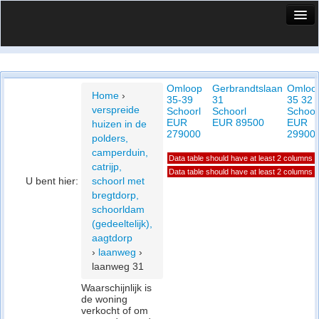
HuisX
Huis in vizier
Omloop
Gerbrandtslaan
Omloo
Vergelijk prijsposities - wijk
Home
›
35-39
31
35 32
verspreide
Schoorl
Schoorl
Schoor
Nieuws
EUR
EUR 89500
EUR
huizen in de
279000
29900
polders,
Info
camperduin,
Data table should have at least 2 columns
catrijp,
Privacy beleid
Data table should have at least 2 columns
U bent hier:
schoorl met
bregtdorp,
Cookie beleid
schoorldam
(gedeeltelijk),
aagtdorp
›
laanweg
›
laanweg 31
Waarschijnlijk is
de woning
verkocht of om