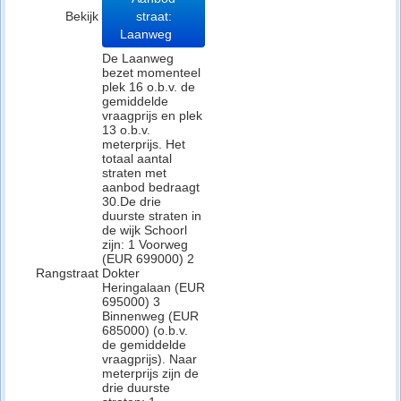
Bekijk
straat:
Laanweg
De Laanweg
bezet momenteel
plek 16 o.b.v. de
gemiddelde
vraagprijs en plek
13 o.b.v.
meterprijs. Het
totaal aantal
straten met
aanbod bedraagt
30.De drie
duurste straten in
de wijk Schoorl
zijn: 1 Voorweg
(EUR 699000) 2
Rangstraat
Dokter
Heringalaan (EUR
695000) 3
Binnenweg (EUR
685000) (o.b.v.
de gemiddelde
vraagprijs). Naar
meterprijs zijn de
drie duurste