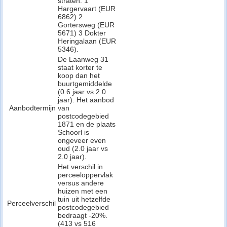
straten: 1
Hargervaart (EUR
6862) 2
Gortersweg (EUR
5671) 3 Dokter
Heringalaan (EUR
5346).
De Laanweg 31
staat korter te
koop dan het
buurtgemiddelde
(0.6 jaar vs 2.0
jaar). Het aanbod
Aanbodtermijn
van
postcodegebied
1871 en de plaats
Schoorl is
ongeveer even
oud (2.0 jaar vs
2.0 jaar).
Het verschil in
perceeloppervlak
versus andere
huizen met een
tuin uit hetzelfde
Perceelverschil
postcodegebied
bedraagt -20%.
(413 vs 516