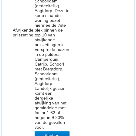
Schoorldam
(gedeeltelijk),
Aagtdorp. Deze te
koop staande
woning bezet
hiermee de 7ste
Afwijkende
plek binnen de
prijszetting
top 10 van
afwijkende
prijszettingen in
Verspreide huizen
in de polders,
Camperduin,
Catrijp, Schoorl
met Bregtdorp,
Schoorldam
(gedeeltelijk),
Aagtdorp.
Landelijk gezien
komt een
dergelijke
afwijking van het
gemiddelde met
factor 1.62 of
hoger in 9.20%
van de gevallen
voor.
Aanbod