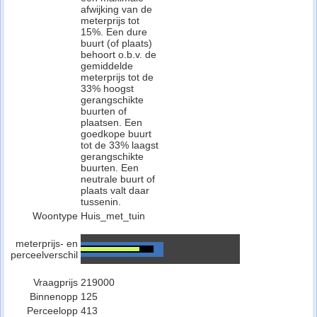
afwijking van de
meterprijs tot
15%. Een dure
buurt (of plaats)
behoort o.b.v. de
gemiddelde
meterprijs tot de
33% hoogst
gerangschikte
buurten of
plaatsen. Een
goedkope buurt
tot de 33% laagst
gerangschikte
buurten. Een
neutrale buurt of
plaats valt daar
tussenin.
Woontype
Huis_met_tuin
meterprijs- en
perceelverschil
Vraagprijs
219000
Binnenopp
125
Perceelopp
413