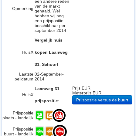
een andere reden
van de markt
Opmerking
gehaald. Wel
hebben wij nog
een prijspositie
beschikbaar per
september 2014
Vergelijk huis
HuisX
kopen Laanweg
31, Schoorl
Laatste
02-September-
peildatum
2014
Prijs EUR
Laanweg 31
Meterprijs EUR
HuisX
Prijspositie versus de buurt
prijspositie:
Prijspositie
plaats - landelijk
Prijspositie
buurt - landelijk