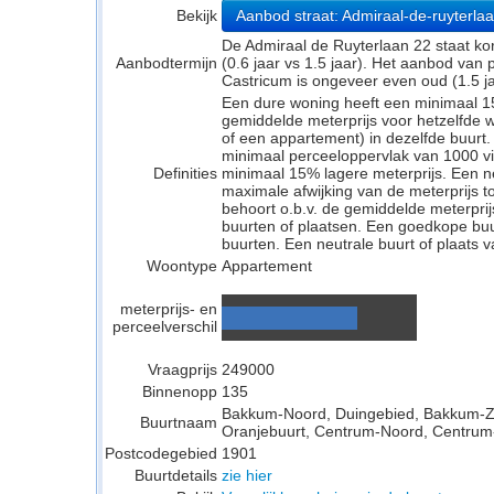
Bekijk
Aanbod straat: Admiraal-de-ruyterla
De Admiraal de Ruyterlaan 22 staat ko
Aanbodtermijn
(0.6 jaar vs 1.5 jaar). Het aanbod van
Castricum is ongeveer even oud (1.5 jaa
Een dure woning heeft een minimaal 1
gemiddelde meterprijs voor hetzelfde w
of een appartement) in dezelfde buurt.
minimaal perceeloppervlak van 1000 v
Definities
minimaal 15% lagere meterprijs. Een neu
maximale afwijking van de meterprijs to
behoort o.b.v. de gemiddelde meterpri
buurten of plaatsen. Een goedkope buu
buurten. Een neutrale buurt of plaats v
Woontype
Appartement
meterprijs- en
perceelverschil
Vraagprijs
249000
Binnenopp
135
Bakkum-Noord, Duingebied, Bakkum-Z
Buurtnaam
Oranjebuurt, Centrum-Noord, Centrum-
Postcodegebied
1901
Buurtdetails
zie hier