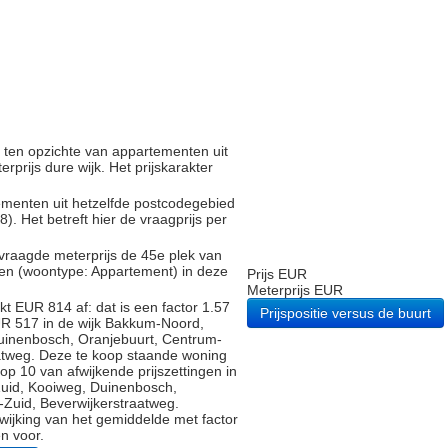
d ten opzichte van appartementen uit
rprijs dure wijk. Het prijskarakter
tementen uit hetzelfde postcodegebied
 Het betreft hier de vraagprijs per
vraagde meterprijs de 45e plek van
gen (woontype: Appartement) in deze
Prijs EUR
Meterprijs EUR
t EUR 814 af: dat is een factor 1.57
Prijspositie versus de buurt
UR 517 in de wijk Bakkum-Noord,
uinenbosch, Oranjebuurt, Centrum-
atweg. Deze te koop staande woning
op 10 van afwijkende prijszettingen in
uid, Kooiweg, Duinenbosch,
Zuid, Beverwijkerstraatweg.
fwijking van het gemiddelde met factor
n voor.