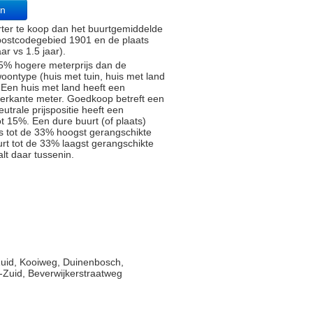
an
rter te koop dan het buurtgemiddelde
 postcodegebied 1901 en de plaats
r vs 1.5 jaar).
5% hogere meterprijs dan de
oontype (huis met tuin, huis met land
 Een huis met land heeft een
ierkante meter. Goedkoop betreft een
trale prijspositie heeft een
t 15%. Een dure buurt (of plaats)
js tot de 33% hoogst gerangschikte
rt tot de 33% laagst gerangschikte
alt daar tussenin.
uid, Kooiweg, Duinenbosch,
Zuid, Beverwijkerstraatweg