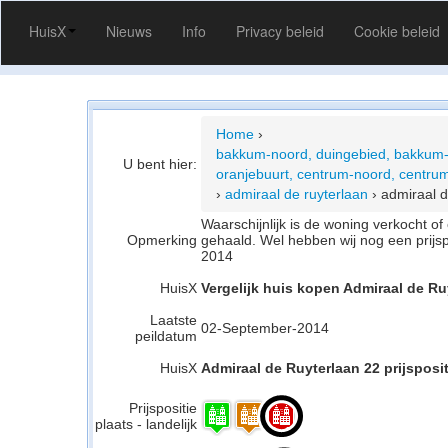
HuisX
Nieuws
Info
Privacy beleid
Cookie beleid
Home
›
bakkum-noord, duingebied, bakkum-
U bent hier:
oranjebuurt, centrum-noord, centrum
›
admiraal de ruyterlaan
›
admiraal d
Waarschijnlijk is de woning verkocht 
Opmerking
gehaald. Wel hebben wij nog een prijs
2014
HuisX
Vergelijk huis kopen Admiraal de Ru
Laatste
02-September-2014
peildatum
HuisX
Admiraal de Ruyterlaan 22 prijsposit
Prijspositie
plaats - landelijk