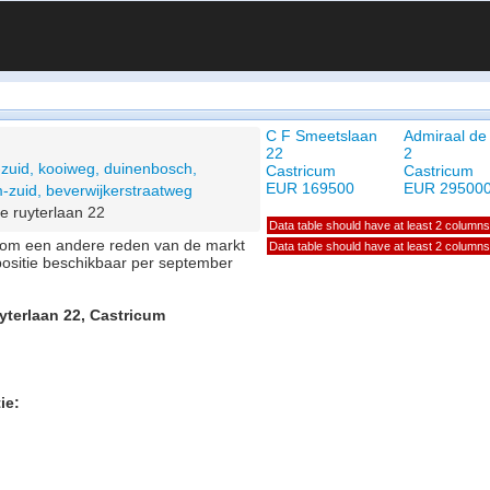
C F Smeetslaan
Admiraal de
22
2
zuid, kooiweg, duinenbosch,
Castricum
Castricum
EUR 169500
EUR 29500
-zuid, beverwijkerstraatweg
e ruyterlaan 22
Data table should have at least 2 columns
of om een andere reden van de markt
Data table should have at least 2 columns
positie beschikbaar per september
yterlaan 22, Castricum
ie: