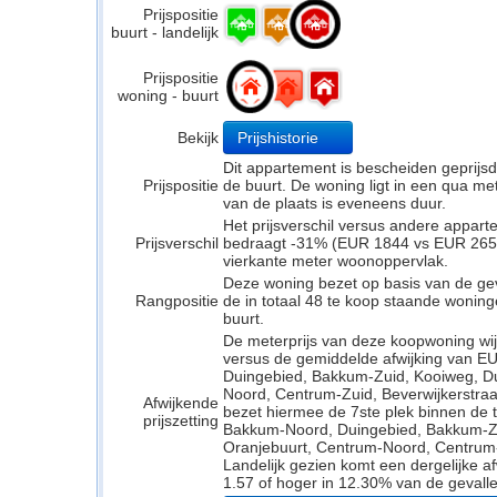
Prijspositie
buurt - landelijk
Prijspositie
woning - buurt
Bekijk
Prijshistorie
Dit appartement is bescheiden geprijs
Prijspositie
de buurt. De woning ligt in een qua mete
van de plaats is eveneens duur.
Het prijsverschil versus andere appar
Prijsverschil
bedraagt -31% (EUR 1844 vs EUR 2658).
vierkante meter woonoppervlak.
Deze woning bezet op basis van de ge
Rangpositie
de in totaal 48 te koop staande wonin
buurt.
De meterprijs van deze koopwoning wijk
versus de gemiddelde afwijking van E
Duingebied, Bakkum-Zuid, Kooiweg, D
Noord, Centrum-Zuid, Beverwijkerstra
Afwijkende
bezet hiermee de 7ste plek binnen de t
prijszetting
Bakkum-Noord, Duingebied, Bakkum-Z
Oranjebuurt, Centrum-Noord, Centrum-
Landelijk gezien komt een dergelijke a
1.57 of hoger in 12.30% van de gevalle