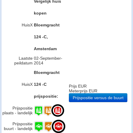
Vergelijk huis
kopen
HuisX
Bloemgracht
124 -C,
Amsterdam
Laatste
02-September-
peildatum
2014
Bloemgracht
HuisX
124 -C
Prijs EUR
Meterprijs EUR
prijspositie:
Prijspositie versus de buurt
Prijspositie
plaats - landelijk
Prijspositie
buurt - landelijk