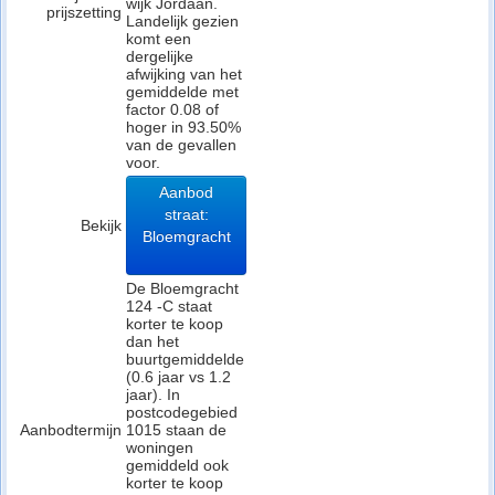
wijk Jordaan.
prijszetting
Landelijk gezien
komt een
dergelijke
afwijking van het
gemiddelde met
factor 0.08 of
hoger in 93.50%
van de gevallen
voor.
Aanbod
straat:
Bekijk
Bloemgracht
De Bloemgracht
124 -C staat
korter te koop
dan het
buurtgemiddelde
(0.6 jaar vs 1.2
jaar). In
postcodegebied
Aanbodtermijn
1015 staan de
woningen
gemiddeld ook
korter te koop