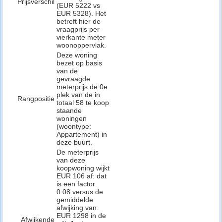
Prijsverschil
(EUR 5222 vs
EUR 5328). Het
betreft hier de
vraagprijs per
vierkante meter
woonoppervlak.
Deze woning
bezet op basis
van de
gevraagde
meterprijs de 0e
plek van de in
Rangpositie
totaal 58 te koop
staande
woningen
(woontype:
Appartement) in
deze buurt.
De meterprijs
van deze
koopwoning wijkt
EUR 106 af: dat
is een factor
0.08 versus de
gemiddelde
afwijking van
EUR 1298 in de
Afwijkende