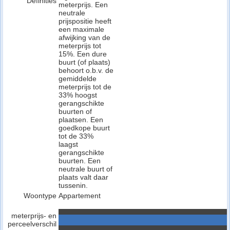
Definities
meterprijs. Een
neutrale
prijspositie heeft
een maximale
afwijking van de
meterprijs tot
15%. Een dure
buurt (of plaats)
behoort o.b.v. de
gemiddelde
meterprijs tot de
33% hoogst
gerangschikte
buurten of
plaatsen. Een
goedkope buurt
tot de 33%
laagst
gerangschikte
buurten. Een
neutrale buurt of
plaats valt daar
tussenin.
Woontype
Appartement
meterprijs- en
perceelverschil