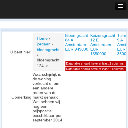
HuisX
Huis in vizier
Bloemgracht
Keizersgracht
Tuinst
Vergelijk prijsposities - wijk
Home
›
84 A
12 E
9 A
jordaan
›
Amsterdam
Amsterdam
Amst
Nieuws
EUR 949000
EUR
EUR
bloemgracht
U bent hier:
1350000
3500
›
Info
bloemgracht
Data table should have at least 2 columns
124 -c
Privacy beleid
Data table should have at least 2 columns
Waarschijnlijk is
de woning
Cookie beleid
verkocht of om
een andere
reden van de
Opmerking
markt gehaald.
Wel hebben wij
nog een
prijspositie
beschikbaar per
september 2014