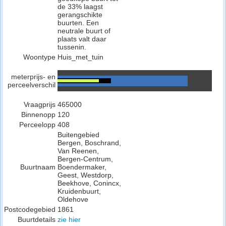
de 33% laagst
gerangschikte
buurten. Een
neutrale buurt of
plaats valt daar
tussenin.
Woontype
Huis_met_tuin
meterprijs- en
perceelverschil
Vraagprijs
465000
Binnenopp
120
Perceelopp
408
Buitengebied
Bergen, Boschrand,
Van Reenen,
Bergen-Centrum,
Buurtnaam
Boendermaker,
Geest, Westdorp,
Beekhove, Conincx,
Kruidenbuurt,
Oldehove
Postcodegebied
1861
Buurtdetails
zie hier