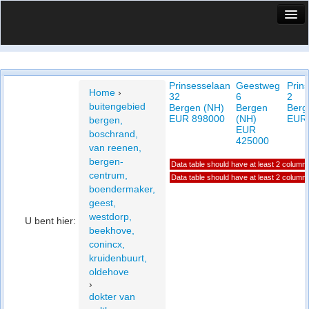
HuisX
Huis in vizier
Prinsesselaan
Geestweg
Prin
Vergelijk prijsposities - wijk
Home
›
32
6
2
buitengebied
Bergen (NH)
Bergen
Berg
Nieuws
EUR 898000
(NH)
EUR
bergen,
EUR
boschrand,
Info
425000
van reenen,
bergen-
Data table should have at least 2 column
Privacy beleid
centrum,
Data table should have at least 2 column
boendermaker,
Cookie beleid
geest,
westdorp,
U bent hier:
beekhove,
conincx,
kruidenbuurt,
oldehove
›
dokter van