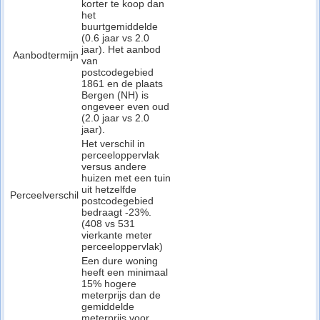
korter te koop dan
het
buurtgemiddelde
(0.6 jaar vs 2.0
jaar). Het aanbod
Aanbodtermijn
van
postcodegebied
1861 en de plaats
Bergen (NH) is
ongeveer even oud
(2.0 jaar vs 2.0
jaar).
Het verschil in
perceeloppervlak
versus andere
huizen met een tuin
uit hetzelfde
Perceelverschil
postcodegebied
bedraagt -23%.
(408 vs 531
vierkante meter
perceeloppervlak)
Een dure woning
heeft een minimaal
15% hogere
meterprijs dan de
gemiddelde
meterprijs voor