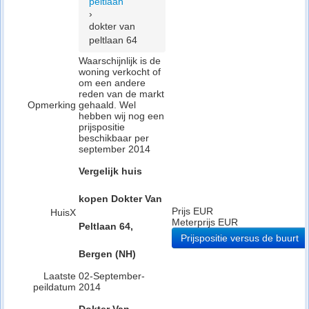
peltlaan
›
dokter van
peltlaan 64
Waarschijnlijk is de
woning verkocht of
om een andere
reden van de markt
Opmerking
gehaald. Wel
hebben wij nog een
prijspositie
beschikbaar per
september 2014
Vergelijk huis
kopen Dokter Van
Prijs EUR
HuisX
Meterprijs EUR
Peltlaan 64,
Prijspositie versus de buurt
Bergen (NH)
Laatste
02-September-
peildatum
2014