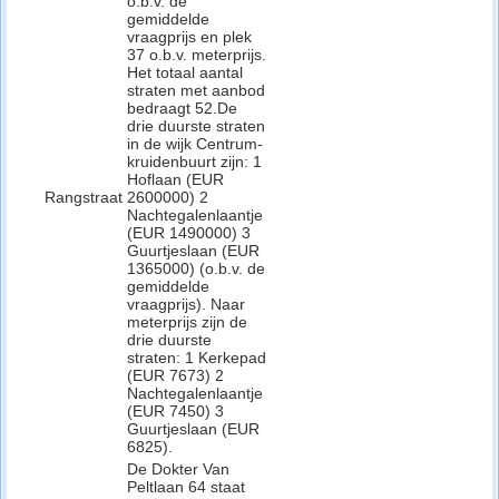
o.b.v. de
gemiddelde
vraagprijs en plek
37 o.b.v. meterprijs.
Het totaal aantal
straten met aanbod
bedraagt 52.De
drie duurste straten
in de wijk Centrum-
kruidenbuurt zijn: 1
Hoflaan (EUR
Rangstraat
2600000) 2
Nachtegalenlaantje
(EUR 1490000) 3
Guurtjeslaan (EUR
1365000) (o.b.v. de
gemiddelde
vraagprijs). Naar
meterprijs zijn de
drie duurste
straten: 1 Kerkepad
(EUR 7673) 2
Nachtegalenlaantje
(EUR 7450) 3
Guurtjeslaan (EUR
6825).
De Dokter Van
Peltlaan 64 staat