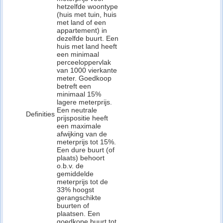
hetzelfde woontype
(huis met tuin, huis
met land of een
appartement) in
dezelfde buurt. Een
huis met land heeft
een minimaal
perceeloppervlak
van 1000 vierkante
meter. Goedkoop
betreft een
minimaal 15%
lagere meterprijs.
Een neutrale
Definities
prijspositie heeft
een maximale
afwijking van de
meterprijs tot 15%.
Een dure buurt (of
plaats) behoort
o.b.v. de
gemiddelde
meterprijs tot de
33% hoogst
gerangschikte
buurten of
plaatsen. Een
goedkope buurt tot