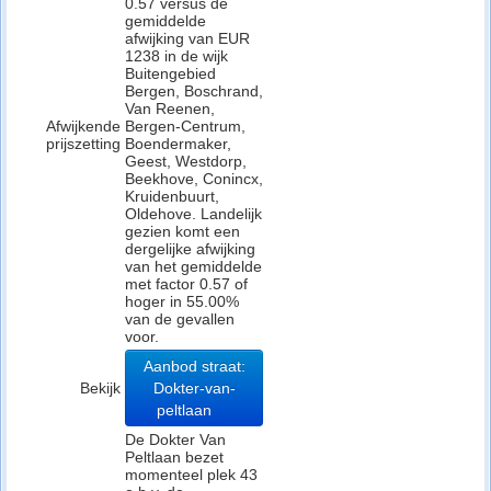
0.57 versus de
gemiddelde
afwijking van EUR
1238 in de wijk
Buitengebied
Bergen, Boschrand,
Van Reenen,
Afwijkende
Bergen-Centrum,
prijszetting
Boendermaker,
Geest, Westdorp,
Beekhove, Conincx,
Kruidenbuurt,
Oldehove. Landelijk
gezien komt een
dergelijke afwijking
van het gemiddelde
met factor 0.57 of
hoger in 55.00%
van de gevallen
voor.
Aanbod straat:
Bekijk
Dokter-van-
peltlaan
De Dokter Van
Peltlaan bezet
momenteel plek 43