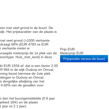
zen met veel grond in de buurt. De
ijk. Het prijskarakter van de plaats is
 met veel grond (>1000 vierkante
 bedraagt 68% (EUR 4783 vs EUR
er vierkante meter w
Prijs EUR
vraagde meterprijs de 1e plek van de
Meterprijs EUR
(woontype: Huis_met_land) in deze
Prijspositie versus de buurt
t EUR 1934 af: dat is een factor 2.00
UR 966 in de wijk Oudorp en Omval,
ning bezet hiermee de 1ste plek
ettingen in Oudorp en Omval,
 dergelijke afwijking van het
 4.60% van de gevallen voor.
p dan het buurtgemiddelde (0.6 jaar
gebied 1841 en de plaats
jaar vs 2.1 jaar).