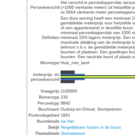
Het verschil in perceeloppervlak versu
Perceelverschil
(>1000 vierkante meter) uit hetzelfde
vs 5664 vierkante meter perceelopperv
Een dure woning heeft een minimaal 1
gemiddelde meterprijs voor hetzelfde w
of een appartement) in dezelfde buurt.
minimaal perceeloppervlak van 1000 v
Definities
minimaal 15% lagere meterprijs. Een neu
maximale afwijking van de meterprijs to
behoort o.b.v. de gemiddelde meterpri
buurten of plaatsen. Een goedkope buu
buurten. Een neutrale buurt of plaats v
Woontype
Huis_met_land
meterprijs- en
perceelverschil
Vraagprijs
1100000
Binnenopp
230
Perceelopp
9840
Buurtnaam
Oudorp en Omval, Stompetoren
Postcodegebied
1841
Buurtdetails
zie hier
Bekijk
Vergelijkbare huizen in de buurt
Plaatsdetails
Stompetoren