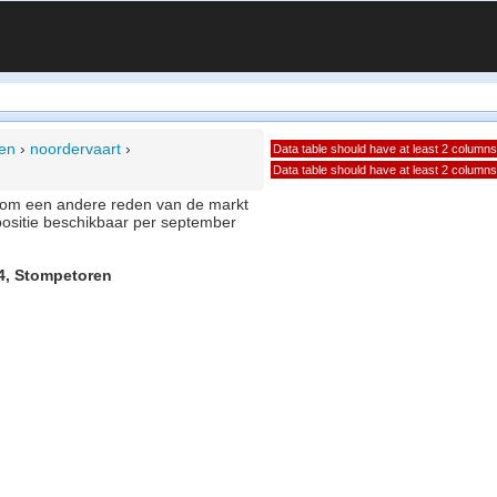
ren
›
noordervaart
›
Data table should have at least 2 columns
Data table should have at least 2 columns
of om een andere reden van de markt
positie beschikbaar per september
54, Stompetoren