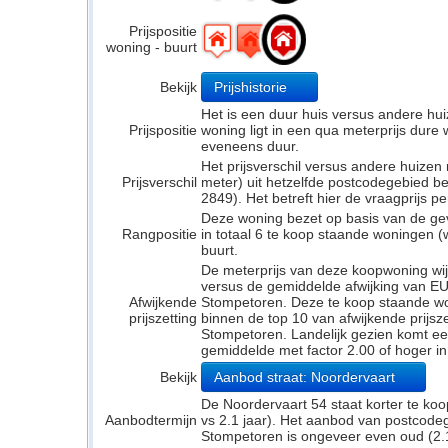
Prijspositie
woning - buurt
Bekijk
Prijshistorie
Het is een duur huis versus andere hui
Prijspositie
woning ligt in een qua meterprijs dure w
eveneens duur.
Het prijsverschil versus andere huizen
Prijsverschil
meter) uit hetzelfde postcodegebied
2849). Het betreft hier de vraagprijs p
Deze woning bezet op basis van de ge
Rangpositie
in totaal 6 te koop staande woningen 
buurt.
De meterprijs van deze koopwoning wijk
versus de gemiddelde afwijking van E
Afwijkende
Stompetoren. Deze te koop staande wo
prijszetting
binnen de top 10 van afwijkende prijsz
Stompetoren. Landelijk gezien komt een
gemiddelde met factor 2.00 of hoger in
Bekijk
Aanbod straat: Noordervaart
De Noordervaart 54 staat korter te koo
Aanbodtermijn
vs 2.1 jaar). Het aanbod van postcode
Stompetoren is ongeveer even oud (2.1 