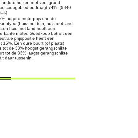
s andere huizen met veel grond
 postcodegebied bedraagt 74%. (9840
lak)
5% hogere meterprijs dan de
oontype (huis met tuin, huis met land
 Een huis met land heeft een
ierkante meter. Goedkoop betreft een
trale prijspositie heeft een
t 15%. Een dure buurt (of plaats)
js tot de 33% hoogst gerangschikte
rt tot de 33% laagst gerangschikte
alt daar tussenin.