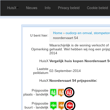
HuisX
Nieuws
Info
Privacy beleid
Cookie beleid
Home
›
oudorp en omval, stompeto
U bent hier:
noordervaart 54
Waarschijnlijk is de woning verkocht 
Opmerking
gehaald. Wel hebben wij nog een prijs
2014
HuisX
Vergelijk huis kopen Noordervaart 
Laatste
02-September-2014
peildatum
HuisX
Noordervaart 54 prijspositie:
Prijspositie
plaats - landelijk
Prijspositie
buurt - landelijk