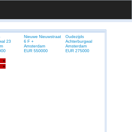
s
Nieuwe Nieuwstraat
Oudezijds
wal 23
6 F +
Achterburgwal
am
Amsterdam
Amsterdam
000
EUR 550000
EUR 275000
×
×