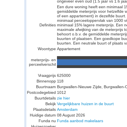
ongeveer even oud (1.5 jaar vs 1.6 jaar
Een dure woning heeft een minimaal 1
gemiddelde meterprijs voor hetzelfde w
of een appartement) in dezelfde buurt.
minimaal perceeloppervlak van 1000 v
Definities
minimaal 15% lagere meterprijs. Een neu
maximale afwijking van de meterprijs to
behoort o.b.v. de gemiddelde meterpri
buurten of plaatsen. Een goedkope buu
buurten. Een neutrale buurt of plaats v
Woontype
Appartement
meterprijs- en
perceelverschil
Vraagprijs
625000
Binnenopp
118
Buurtnaam
Burgwallen-Nieuwe Zijde, Burgwallen-
Postcodegebied
1012
Buurtdetails
zie hier
Bekijk
Vergelijkbare huizen in de buurt
Plaatsdetails
Amsterdam
Huidige datum
08 August 2026
Funda nu
Funda aanbod makelaars
Huizenzoeker