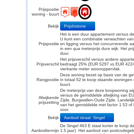
Prijspositie
woning - buurt
Bekijk
Prijshistorie
Het is een duur appartement versus d
U kunt een combinatie verwachten van
Prijspositie
en ligging versus het concurrerende a
in een qua meterprijs dure wijk. Het pr
duur.
Het prijsverschil versus andere appar
Prijsverschil
bedraagt 25% (EUR 5297 vs EUR 4224). 
vierkante meter woonoppervlak.
Deze woning bezet op basis van de ge
Rangpositie
in totaal 52 te koop staande woningen
buurt.
De meterprijs van deze koopwoning wijk
versus de gemiddelde afwijking van E
Afwijkende
Zijde, Burgwallen-Oude Zijde. Landelijk
prijszetting
van het gemiddelde met factor 1.53 of
voor.
Bekijk
Aanbod straat: Singel
De Singel 463 E staat korter te koop d
Aanbodtermijn
1.5 jaar). Het aanbod van postcodege