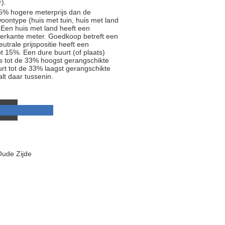
).
5% hogere meterprijs dan de
oontype (huis met tuin, huis met land
 Een huis met land heeft een
ierkante meter. Goedkoop betreft een
trale prijspositie heeft een
t 15%. Een dure buurt (of plaats)
js tot de 33% hoogst gerangschikte
rt tot de 33% laagst gerangschikte
alt daar tussenin.
Oude Zijde