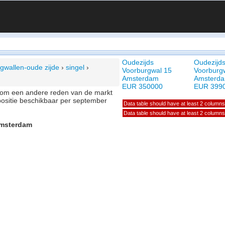
Oudezijds
Oudezijd
rgwallen-oude zijde
›
singel
›
Voorburgwal 15
Voorburg
Amsterdam
Amsterd
EUR 350000
EUR 399
of om een andere reden van de markt
positie beschikbaar per september
Data table should have at least 2 columns
Data table should have at least 2 columns
 Amsterdam