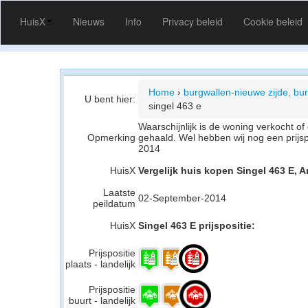
HuisX
Nieuws
Info
Privacy beleid
Cookie beleid
Home
›
burgwallen-nieuwe zijde, bu
U bent hier:
singel 463 e
Waarschijnlijk is de woning verkocht 
Opmerking
gehaald. Wel hebben wij nog een prijs
2014
HuisX
Vergelijk huis kopen Singel 463 E,
Laatste
02-September-2014
peildatum
HuisX
Singel 463 E prijspositie:
Prijspositie
plaats - landelijk
Prijspositie
buurt - landelijk