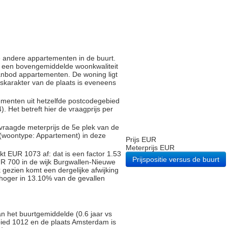
e andere appartementen in de buurt.
 een bovengemiddelde woonkwaliteit
anbod appartementen. De woning ligt
ijskarakter van de plaats is eveneens
tementen uit hetzelfde postcodegebied
Het betreft hier de vraagprijs per
vraagde meterprijs de 5e plek van de
 (woontype: Appartement) in deze
Prijs EUR
Meterprijs EUR
t EUR 1073 af: dat is een factor 1.53
Prijspositie versus de buurt
UR 700 in de wijk Burgwallen-Nieuwe
 gezien komt een dergelijke afwijking
 hoger in 13.10% van de gevallen
an het buurtgemiddelde (0.6 jaar vs
bied 1012 en de plaats Amsterdam is