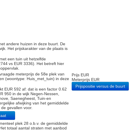
g met andere huizen in deze buurt. De
ijk. Het prijskarakter van de plaats is
met een tuin uit hetzelfde
44 vs EUR 3336). Het betreft hier
noppervlak.
vraagde meterprijs de 58e plek van
Prijs EUR
gen (woontype: Huis_met_tuin) in deze
Meterprijs EUR
Prijspositie versus de buurt
t EUR 592 af: dat is een factor 0.62
UR 950 in de wijk Negen-Nessen,
hove, Saenegheest, Tuin-en
rgelijke afwijking van het gemiddelde
 de gevallen voor.
raat
enteel plek 28 o.b.v. de gemiddelde
. Het totaal aantal straten met aanbod