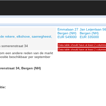
Emmalaan 27
Jan Leijenlaan 5
Bergen (NH)
Bergen (NH)
de rekere, elkshove, saenegheest,
EUR 549000
EUR 335000
Data table should have at least 2 columns
 somerenstraat 34
Data table should have at least 2 columns
of om een andere reden van de markt
positie beschikbaar per september
renstraat 34, Bergen (NH)
tie: