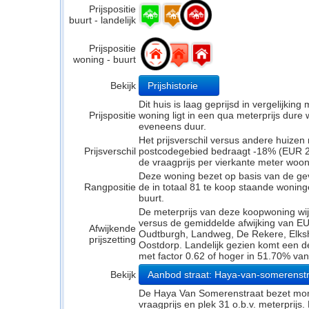
Prijspositie
buurt - landelijk
Prijspositie
woning - buurt
Bekijk
Prijshistorie
Dit huis is laag geprijsd in vergelijkin
Prijspositie
woning ligt in een qua meterprijs dure w
eveneens duur.
Het prijsverschil versus andere huizen 
Prijsverschil
postcodegebied bedraagt -18% (EUR 27
de vraagprijs per vierkante meter woo
Deze woning bezet op basis van de ge
Rangpositie
de in totaal 81 te koop staande wonin
buurt.
De meterprijs van deze koopwoning wijk
versus de gemiddelde afwijking van E
Afwijkende
Oudtburgh, Landweg, De Rekere, Elks
prijszetting
Oostdorp. Landelijk gezien komt een de
met factor 0.62 of hoger in 51.70% van
Bekijk
Aanbod straat: Haya-van-somerenst
De Haya Van Somerenstraat bezet mom
vraagprijs en plek 31 o.b.v. meterprijs