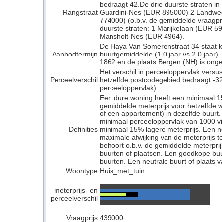
bedraagt 42.De drie duurste straten in 
Rangstraat
Guardini-Nes (EUR 895000) 2 Landwe
774000) (o.b.v. de gemiddelde vraagprij
duurste straten: 1 Marijkelaan (EUR 
Mansholt-Nes (EUR 4964).
De Haya Van Somerenstraat 34 staat ko
Aanbodtermijn
buurtgemiddelde (1.0 jaar vs 2.0 jaar
1862 en de plaats Bergen (NH) is ongev
Het verschil in perceeloppervlak versu
Perceelverschil
hetzelfde postcodegebied bedraagt -32
perceeloppervlak)
Een dure woning heeft een minimaal 1
gemiddelde meterprijs voor hetzelfde w
of een appartement) in dezelfde buurt.
minimaal perceeloppervlak van 1000 v
Definities
minimaal 15% lagere meterprijs. Een neu
maximale afwijking van de meterprijs to
behoort o.b.v. de gemiddelde meterpri
buurten of plaatsen. Een goedkope buu
buurten. Een neutrale buurt of plaats v
Woontype
Huis_met_tuin
meterprijs- en
perceelverschil
Vraagprijs
439000