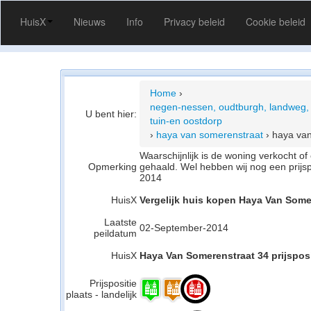
HuisX
Nieuws
Info
Privacy beleid
Cookie beleid
Home
›
negen-nessen, oudtburgh, landweg, 
U bent hier:
tuin-en oostdorp
›
haya van somerenstraat
›
haya van
Waarschijnlijk is de woning verkocht 
Opmerking
gehaald. Wel hebben wij nog een prijs
2014
HuisX
Vergelijk huis kopen Haya Van Some
Laatste
02-September-2014
peildatum
HuisX
Haya Van Somerenstraat 34 prijsposi
Prijspositie
plaats - landelijk