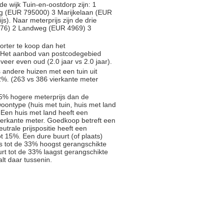
de wijk Tuin-en-oostdorp zijn: 1
g (EUR 795000) 3 Marijkelaan (EUR
s). Naar meterprijs zijn de drie
5976) 2 Landweg (EUR 4969) 3
rter te koop dan het
). Het aanbod van postcodegebied
eer even oud (2.0 jaar vs 2.0 jaar).
s andere huizen met een tuin uit
%. (263 vs 386 vierkante meter
5% hogere meterprijs dan de
oontype (huis met tuin, huis met land
 Een huis met land heeft een
ierkante meter. Goedkoop betreft een
trale prijspositie heeft een
t 15%. Een dure buurt (of plaats)
js tot de 33% hoogst gerangschikte
rt tot de 33% laagst gerangschikte
alt daar tussenin.