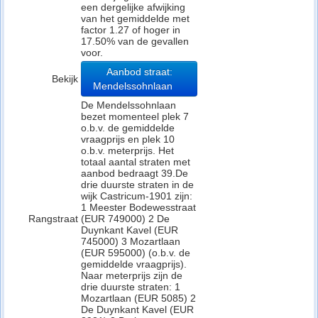
een dergelijke afwijking
van het gemiddelde met
factor 1.27 of hoger in
17.50% van de gevallen
voor.
Aanbod straat:
Bekijk
Mendelssohnlaan
De Mendelssohnlaan
bezet momenteel plek 7
o.b.v. de gemiddelde
vraagprijs en plek 10
o.b.v. meterprijs. Het
totaal aantal straten met
aanbod bedraagt 39.De
drie duurste straten in de
wijk Castricum-1901 zijn:
1 Meester Bodewesstraat
Rangstraat
(EUR 749000) 2 De
Duynkant Kavel (EUR
745000) 3 Mozartlaan
(EUR 595000) (o.b.v. de
gemiddelde vraagprijs).
Naar meterprijs zijn de
drie duurste straten: 1
Mozartlaan (EUR 5085) 2
De Duynkant Kavel (EUR