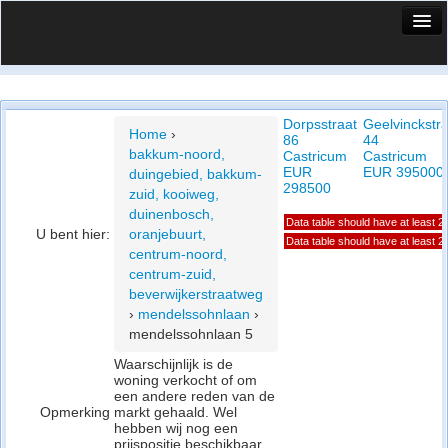
HuisX
Huis in vizier
Dorpsstraat
Geelvinckstra
Vergelijk prijsposities - wijk
Home
›
86
44
bakkum-noord,
Castricum
Castricum
Nieuws
EUR
EUR 395000
duingebied, bakkum-
298500
zuid, kooiweg,
Info
duinenbosch,
Data table should have at least 
U bent hier:
oranjebuurt,
Privacy beleid
Data table should have at least 
centrum-noord,
centrum-zuid,
Cookie beleid
beverwijkerstraatweg
›
mendelssohnlaan
›
mendelssohnlaan 5
Waarschijnlijk is de
woning verkocht of om
een andere reden van de
Opmerking
markt gehaald. Wel
hebben wij nog een
prijspositie beschikbaar