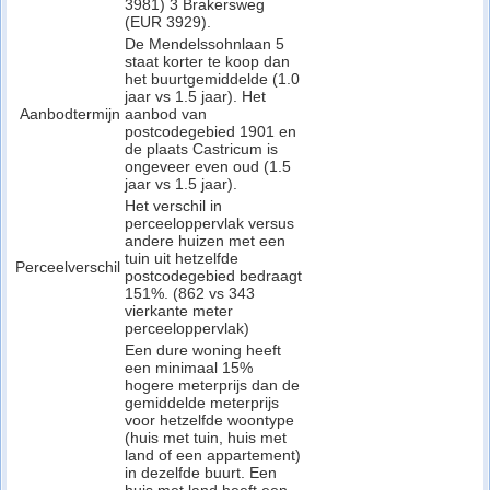
3981) 3 Brakersweg
(EUR 3929).
De Mendelssohnlaan 5
staat korter te koop dan
het buurtgemiddelde (1.0
jaar vs 1.5 jaar). Het
Aanbodtermijn
aanbod van
postcodegebied 1901 en
de plaats Castricum is
ongeveer even oud (1.5
jaar vs 1.5 jaar).
Het verschil in
perceeloppervlak versus
andere huizen met een
tuin uit hetzelfde
Perceelverschil
postcodegebied bedraagt
151%. (862 vs 343
vierkante meter
perceeloppervlak)
Een dure woning heeft
een minimaal 15%
hogere meterprijs dan de
gemiddelde meterprijs
voor hetzelfde woontype
(huis met tuin, huis met
land of een appartement)
in dezelfde buurt. Een