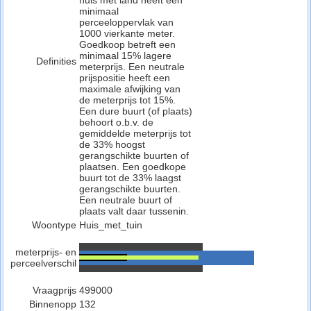
huis met land heeft een
minimaal
perceeloppervlak van
1000 vierkante meter.
Goedkoop betreft een
minimaal 15% lagere
Definities
meterprijs. Een neutrale
prijspositie heeft een
maximale afwijking van
de meterprijs tot 15%.
Een dure buurt (of plaats)
behoort o.b.v. de
gemiddelde meterprijs tot
de 33% hoogst
gerangschikte buurten of
plaatsen. Een goedkope
buurt tot de 33% laagst
gerangschikte buurten.
Een neutrale buurt of
plaats valt daar tussenin.
Woontype
Huis_met_tuin
meterprijs- en
perceelverschil
Vraagprijs
499000
Binnenopp
132