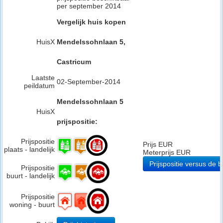
per september 2014
Vergelijk huis kopen
HuisX
Mendelssohnlaan 5,
Castricum
Laatste
02-September-2014
peildatum
Mendelssohnlaan 5
HuisX
prijspositie:
Prijspositie
Prijs EUR
plaats - landelijk
Meterprijs EUR
Prijspositie versus de b
Prijspositie
buurt - landelijk
Prijspositie
woning - buurt