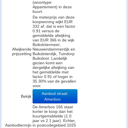
(woontype:
Appartement) in deze
buurt.
De meterprijs van deze
koopwoning wijkt EUR
332 af: dat is een factor
0.91 versus de
gemiddelde afwijking
van EUR 366 in de wijk
Buikslotermeer,
Afwijkende
Nieuwendammerdijk en
prijszetting
Buiksloterdijk, Tuindorp
Buiksloot. Landelijk
gezien komt een
dergelijke afwijking van
het gemiddelde met
factor 0.91 of hoger in
35.30% van de gevallen
voor.
Aanbod straat:
Bekijk
Amerbos
De Amerbos 166 staat
korter te koop dan het
buurtgemiddelde (1.0
jaar vs 2.1 jaar). Echter,
Aanbodtermijn
in postcodegebied 1025