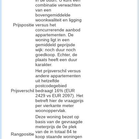
in de buurt. U kunt een
combinatie verwachten
van een
bovengemiddelde
woonkwaliteit en ligging
Prijspositie
versus het
concurrerende aanbod
appartementen. De
woning ligt in een
gemiddeld geprijsde
wijk: noch duur noch
goedkoop. Echter, de
plaats heeft een duur
karakter.
Het prijsverschil versus
andere appartementen
uit hetzelfde
postcodegebied
Prijsverschil
bedraagt 16% (EUR
2429 vs EUR 2097). Het
betreft hier de vraagprijs
per vierkante meter
woonoppervlak.
Deze woning bezet op
basis van de gevraagde
meterprijs de 0e plek
van de in totaal 84 te
Rangpositie
koop staande woningen