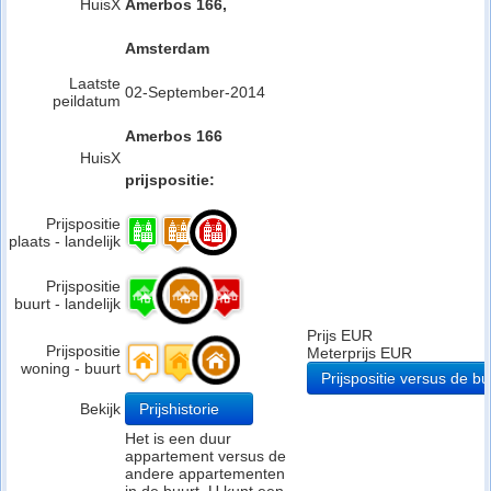
HuisX
Amerbos 166,
Amsterdam
Laatste
02-September-2014
peildatum
Amerbos 166
HuisX
prijspositie:
Prijspositie
plaats - landelijk
Prijspositie
buurt - landelijk
Prijs EUR
Prijspositie
Meterprijs EUR
woning - buurt
Prijspositie versus de bu
Bekijk
Prijshistorie
Het is een duur
appartement versus de
andere appartementen