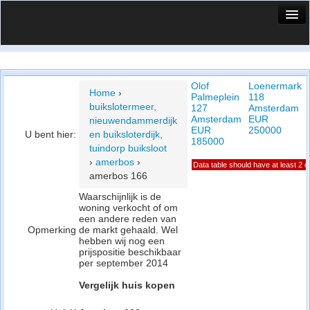
HuisX
Huis in vizier
Olof
Loenermark
Vergelijk prijsposities - wijk
Home
›
Palmeplein
118
buikslotermeer,
127
Amsterdam
Nieuws
Amsterdam
EUR
nieuwendammerdijk
EUR
250000
U bent hier:
en buiksloterdijk,
Info
185000
tuindorp buiksloot
›
amerbos
›
Data table should have at least 2 
Privacy beleid
amerbos 166
Cookie beleid
Waarschijnlijk is de
woning verkocht of om
een andere reden van
Opmerking
de markt gehaald. Wel
hebben wij nog een
prijspositie beschikbaar
per september 2014
Vergelijk huis kopen