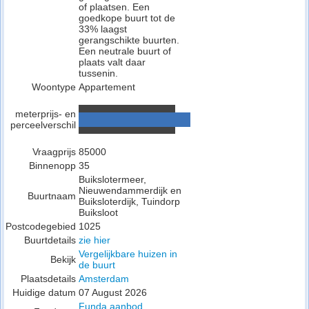
of plaatsen. Een
goedkope buurt tot de
33% laagst
gerangschikte buurten.
Een neutrale buurt of
plaats valt daar
tussenin.
Woontype
Appartement
meterprijs- en
perceelverschil
Vraagprijs
85000
Binnenopp
35
Buikslotermeer,
Nieuwendammerdijk en
Buurtnaam
Buiksloterdijk, Tuindorp
Buiksloot
Postcodegebied
1025
Buurtdetails
zie hier
Vergelijkbare huizen in
Bekijk
de buurt
Plaatsdetails
Amsterdam
Huidige datum
07 August 2026
Funda aanbod