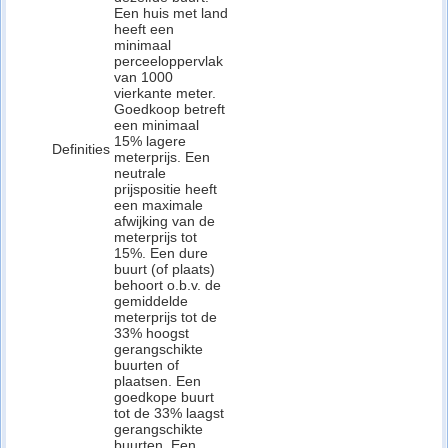
Een huis met land
heeft een
minimaal
perceeloppervlak
van 1000
vierkante meter.
Goedkoop betreft
een minimaal
15% lagere
Definities
meterprijs. Een
neutrale
prijspositie heeft
een maximale
afwijking van de
meterprijs tot
15%. Een dure
buurt (of plaats)
behoort o.b.v. de
gemiddelde
meterprijs tot de
33% hoogst
gerangschikte
buurten of
plaatsen. Een
goedkope buurt
tot de 33% laagst
gerangschikte
buurten. Een