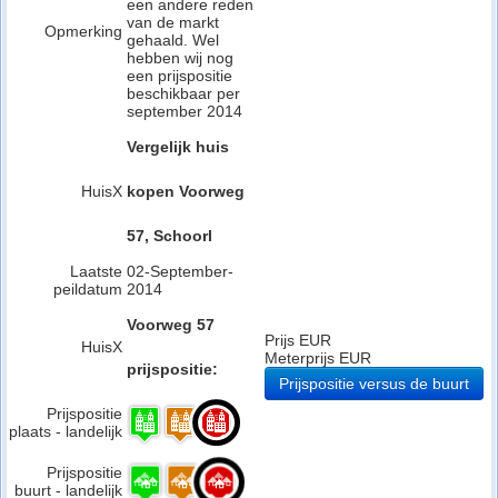
een andere reden
van de markt
Opmerking
gehaald. Wel
hebben wij nog
een prijspositie
beschikbaar per
september 2014
Vergelijk huis
HuisX
kopen Voorweg
57, Schoorl
Laatste
02-September-
peildatum
2014
Voorweg 57
Prijs EUR
HuisX
Meterprijs EUR
prijspositie:
Prijspositie versus de buurt
Prijspositie
plaats - landelijk
Prijspositie
buurt - landelijk