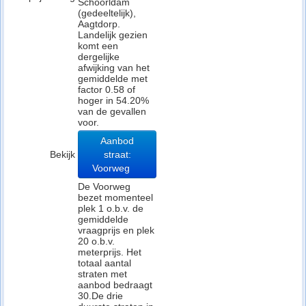
Schoorldam
(gedeeltelijk),
Aagtdorp.
Landelijk gezien
komt een
dergelijke
afwijking van het
gemiddelde met
factor 0.58 of
hoger in 54.20%
van de gevallen
voor.
Aanbod
Bekijk
straat:
Voorweg
De Voorweg
bezet momenteel
plek 1 o.b.v. de
gemiddelde
vraagprijs en plek
20 o.b.v.
meterprijs. Het
totaal aantal
straten met
aanbod bedraagt
30.De drie