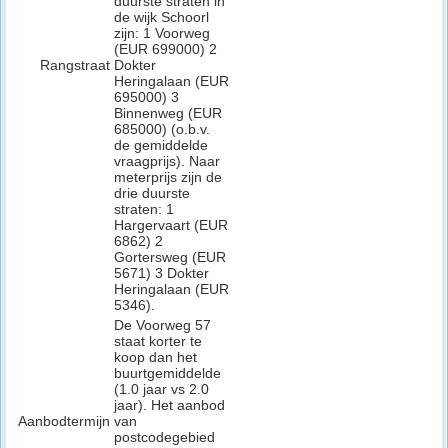
duurste straten in
de wijk Schoorl
zijn: 1 Voorweg
(EUR 699000) 2
Rangstraat
Dokter
Heringalaan (EUR
695000) 3
Binnenweg (EUR
685000) (o.b.v.
de gemiddelde
vraagprijs). Naar
meterprijs zijn de
drie duurste
straten: 1
Hargervaart (EUR
6862) 2
Gortersweg (EUR
5671) 3 Dokter
Heringalaan (EUR
5346).
De Voorweg 57
staat korter te
koop dan het
buurtgemiddelde
(1.0 jaar vs 2.0
jaar). Het aanbod
Aanbodtermijn
van
postcodegebied