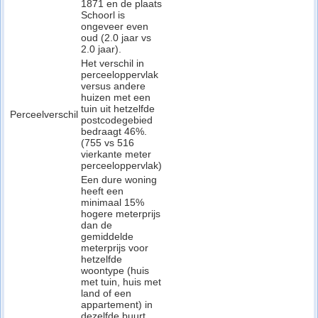
1871 en de plaats
Schoorl is
ongeveer even
oud (2.0 jaar vs
2.0 jaar).
Het verschil in
perceeloppervlak
versus andere
huizen met een
tuin uit hetzelfde
Perceelverschil
postcodegebied
bedraagt 46%.
(755 vs 516
vierkante meter
perceeloppervlak)
Een dure woning
heeft een
minimaal 15%
hogere meterprijs
dan de
gemiddelde
meterprijs voor
hetzelfde
woontype (huis
met tuin, huis met
land of een
appartement) in
dezelfde buurt.