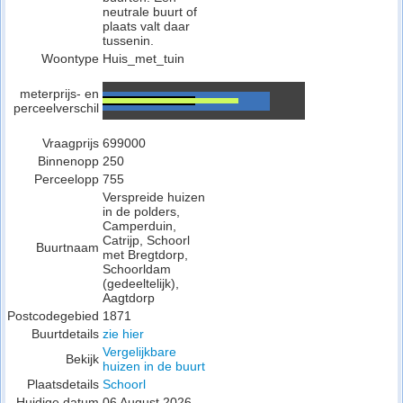
neutrale buurt of
plaats valt daar
tussenin.
Woontype
Huis_met_tuin
meterprijs- en
perceelverschil
Vraagprijs
699000
Binnenopp
250
Perceelopp
755
Verspreide huizen
in de polders,
Camperduin,
Catrijp, Schoorl
Buurtnaam
met Bregtdorp,
Schoorldam
(gedeeltelijk),
Aagtdorp
Postcodegebied
1871
Buurtdetails
zie hier
Vergelijkbare
Bekijk
huizen in de buurt
Plaatsdetails
Schoorl
Huidige datum
06 August 2026