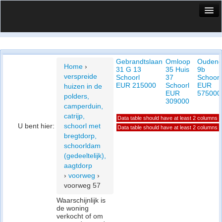
HuisX
Huis in vizier
Gebrandtslaan
Omloop
Oudendi
Vergelijk prijsposities - wijk
Home
›
31 G 13
35 Huis
9b
verspreide
Schoorl
37
Schoorl
Nieuws
EUR 215000
Schoorl
EUR
huizen in de
EUR
575000
polders,
Info
309000
camperduin,
catrijp,
Data table should have at least 2 columns
Privacy beleid
U bent hier:
schoorl met
Data table should have at least 2 columns
bregtdorp,
Cookie beleid
schoorldam
(gedeeltelijk),
aagtdorp
›
voorweg
›
voorweg 57
Waarschijnlijk is
de woning
verkocht of om