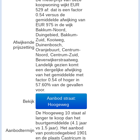
koopwoning wijkt EUR
529 af: dat is een factor
0.54 versus de
gemiddelde afwijking van
EUR 975 in de wijk
Bakkum-Noord,
Duingebied, Bakkum-
Zuid, Kooiweg,
Afwijkende
Duinenbosch,
prijszetting
Oranjebuurt, Centrum-
Noord, Centrum-Zuid,
Beverwijkerstraatweg.
Landelijk gezien komt
een dergelijke afwijking
van het gemiddelde met
factor 0.54 of hoger in
57.60% van de gevallen
voor.
Aanbod straat:
Bekijk
Hoogeweg
De Hoogeweg 10 staat al
langer te koop dan het
buurtgemiddelde (4.1 jaar
vs 1.5 jaar). Het aanbod
Aanbodtermijn
van postcodegebied 1901
en de plaats Castricum is