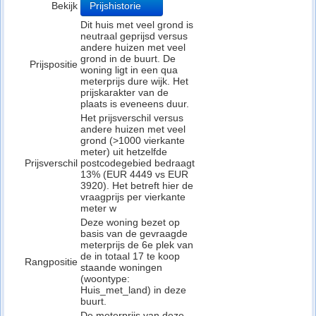
Bekijk
Prijshistorie
Dit huis met veel grond is
neutraal geprijsd versus
andere huizen met veel
grond in de buurt. De
Prijspositie
woning ligt in een qua
meterprijs dure wijk. Het
prijskarakter van de
plaats is eveneens duur.
Het prijsverschil versus
andere huizen met veel
grond (>1000 vierkante
meter) uit hetzelfde
Prijsverschil
postcodegebied bedraagt
13% (EUR 4449 vs EUR
3920). Het betreft hier de
vraagprijs per vierkante
meter w
Deze woning bezet op
basis van de gevraagde
meterprijs de 6e plek van
de in totaal 17 te koop
Rangpositie
staande woningen
(woontype:
Huis_met_land) in deze
buurt.
De meterprijs van deze