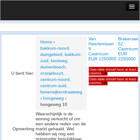
HuisX
Huis in vizier
Van
Brakerswe
Vergelijk prijsposities - wijk
Home
›
Haerlemlaan
52
bakkum-noord,
9
Castricum
Nieuws
Castricum
EUR
duingebied, bakkum-
EUR 1250000
2250000
zuid, kooiweg,
Info
duinenbosch,
Data table should have at least 2
U bent hier:
oranjebuurt,
columns
×
Privacy beleid
centrum-noord,
Data table should have at least 2
columns
×
centrum-zuid,
Cookie beleid
beverwijkerstraatweg
›
hoogeweg
›
hoogeweg 10
Waarschijnlijk is de
woning verkocht of om
een andere reden van de
Opmerking
markt gehaald. Wel
hebben wij nog een
prijspositie beschikbaar