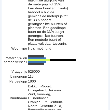
maximale afwijking van
de meterprijs tot 15%.
Een dure buurt (of plaats)
behoort o.b.v. de
gemiddelde meterprijs tot
de 33% hoogst
gerangschikte buurten of
plaatsen. Een goedkope
buurt tot de 33% laagst
gerangschikte buurten.
Een neutrale buurt of
plaats valt daar tussenin.
Woontype
Huis_met_land
meterprijs- en
perceelverschil
Vraagprijs
525000
Binnenopp
118
Perceelopp
1800
Bakkum-Noord,
Duingebied, Bakkum-
Zuid, Kooiweg,
Buurtnaam
Duinenbosch,
Oranjebuurt, Centrum-
Noord, Centrum-Zuid,
Beverwijkerstraatweg