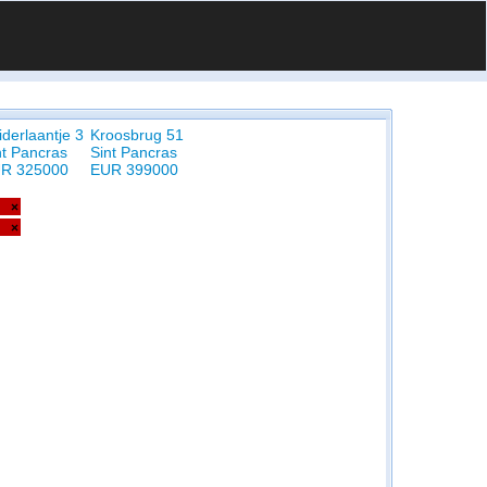
iderlaantje 3
Kroosbrug 51
nt Pancras
Sint Pancras
R 325000
EUR 399000
×
×