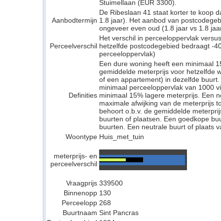
Stuimellaan (EUR 3300).
De Ribeslaan 41 staat korter te koop d
Aanbodtermijn
1.8 jaar). Het aanbod van postcodegeb
ongeveer even oud (1.8 jaar vs 1.8 jaar
Het verschil in perceeloppervlak versu
Perceelverschil
hetzelfde postcodegebied bedraagt -40
perceeloppervlak)
Een dure woning heeft een minimaal 1
gemiddelde meterprijs voor hetzelfde w
of een appartement) in dezelfde buurt.
minimaal perceeloppervlak van 1000 v
Definities
minimaal 15% lagere meterprijs. Een neu
maximale afwijking van de meterprijs to
behoort o.b.v. de gemiddelde meterpri
buurten of plaatsen. Een goedkope buu
buurten. Een neutrale buurt of plaats v
Woontype
Huis_met_tuin
meterprijs- en
perceelverschil
Vraagprijs
339500
Binnenopp
130
Perceelopp
268
Buurtnaam
Sint Pancras