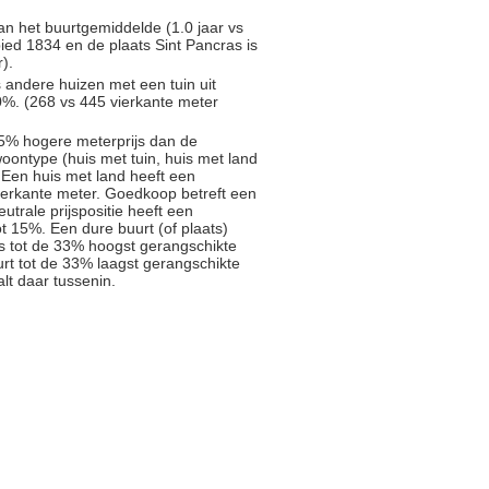
an het buurtgemiddelde (1.0 jaar vs
ied 1834 en de plaats Sint Pancras is
).
s andere huizen met een tuin uit
%. (268 vs 445 vierkante meter
5% hogere meterprijs dan de
oontype (huis met tuin, huis met land
 Een huis met land heeft een
ierkante meter. Goedkoop betreft een
trale prijspositie heeft een
t 15%. Een dure buurt (of plaats)
js tot de 33% hoogst gerangschikte
rt tot de 33% laagst gerangschikte
alt daar tussenin.