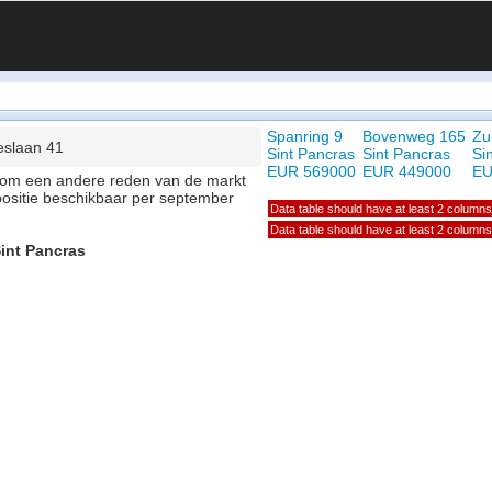
Spanring 9
Bovenweg 165
Zu
eslaan 41
Sint Pancras
Sint Pancras
Si
EUR 569000
EUR 449000
EU
of om een andere reden van de markt
positie beschikbaar per september
Data table should have at least 2 columns
Data table should have at least 2 columns
Sint Pancras