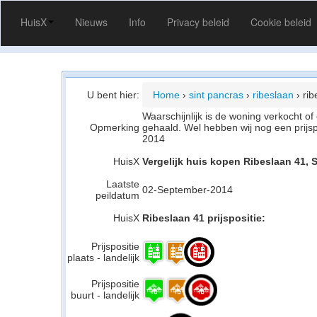
HuisX
Nieuws
Info
Privacy beleid
Cookie beleid
U bent hier:
Home
›
sint pancras
›
ribeslaan
›
rib
Waarschijnlijk is de woning verkocht 
Opmerking
gehaald. Wel hebben wij nog een prijs
2014
HuisX
Vergelijk huis kopen Ribeslaan 41, 
Laatste
02-September-2014
peildatum
HuisX
Ribeslaan 41 prijspositie:
Prijspositie
plaats - landelijk
Prijspositie
buurt - landelijk