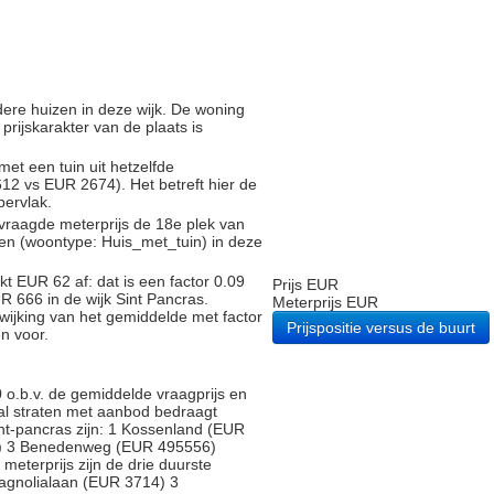
ndere huizen in deze wijk. De woning
 prijskarakter van de plaats is
met een tuin uit hetzelfde
2 vs EUR 2674). Het betreft hier de
pervlak.
vraagde meterprijs de 18e plek van
gen (woontype: Huis_met_tuin) in deze
t EUR 62 af: dat is een factor 0.09
Prijs EUR
R 666 in de wijk Sint Pancras.
Meterprijs EUR
fwijking van het gemiddelde met factor
Prijspositie versus de buurt
n voor.
o.b.v. de gemiddelde vraagprijs en
ntal straten met aanbod bedraagt
Sint-pancras zijn: 1 Kossenland (EUR
) 3 Benedenweg (EUR 495556)
 meterprijs zijn de drie duurste
agnolialaan (EUR 3714) 3