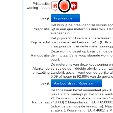
Prijspositie
woning - buurt
Bekijk
Prijshistorie
Het huis is neutraal geprijsd versus a
Prijspositie
ligt in een qua meterprijs dure wijk. Het
eveneens duur.
Het prijsverschil versus andere huizen 
Prijsverschil
postcodegebied bedraagt -2% (EUR 261
vraagprijs per vierkante meter woonop
Deze woning bezet op basis van de ge
Rangpositie
de in totaal 39 te koop staande wonin
buurt.
De meterprijs van deze koopwoning wijk
Afwijkende
versus de gemiddelde afwijking van EU
prijszetting
Landelijk gezien komt een dergelijke a
0.09 of hoger in 92.60% van de gevalle
Bekijk
Aanbod straat: Ribeslaan
De Ribeslaan bezet momenteel plek 10 
plek 6 o.b.v. meterprijs. Het totaal aa
21.De drie duurste straten in de wijk 
Rangstraat
749000) 2 Magnolialaan (EUR 650000
(o.b.v. de gemiddelde vraagprijs). Naar
straten: 1 Kossenland (EUR 4681) 2 M