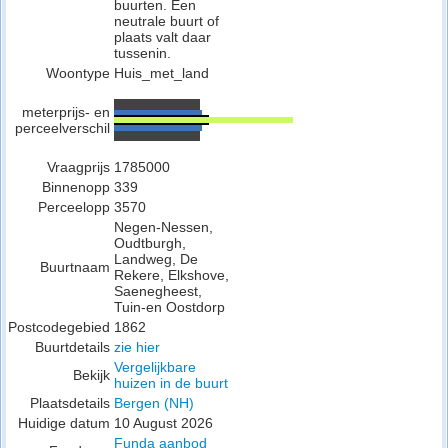
buurten. Een
neutrale buurt of
plaats valt daar
tussenin.
Woontype
Huis_met_land
meterprijs- en
perceelverschil
Vraagprijs
1785000
Binnenopp
339
Perceelopp
3570
Negen-Nessen,
Oudtburgh,
Landweg, De
Buurtnaam
Rekere, Elkshove,
Saenegheest,
Tuin-en Oostdorp
Postcodegebied
1862
Buurtdetails
zie hier
Vergelijkbare
Bekijk
huizen in de buurt
Plaatsdetails
Bergen (NH)
Huidige datum
10 August 2026
Funda aanbod