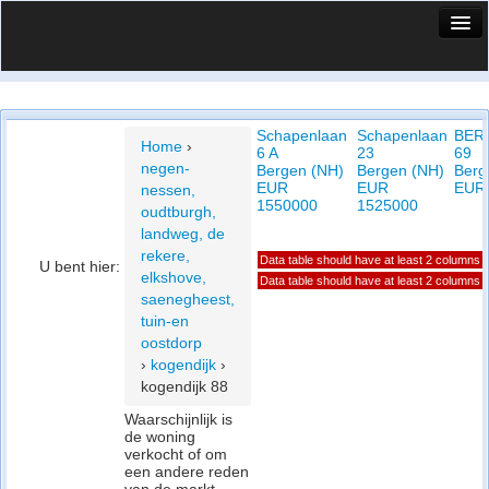
HuisX
Huis in vizier
Schapenlaan
Schapenlaan
BER
Vergelijk prijsposities - wijk
Home
›
6 A
23
69
negen-
Bergen (NH)
Bergen (NH)
Berg
Nieuws
EUR
EUR
EUR 
nessen,
1550000
1525000
oudtburgh,
Info
landweg, de
rekere,
Data table should have at least 2 columns
Privacy beleid
U bent hier:
elkshove,
Data table should have at least 2 columns
saenegheest,
Cookie beleid
tuin-en
oostdorp
›
kogendijk
›
kogendijk 88
Waarschijnlijk is
de woning
verkocht of om
een andere reden