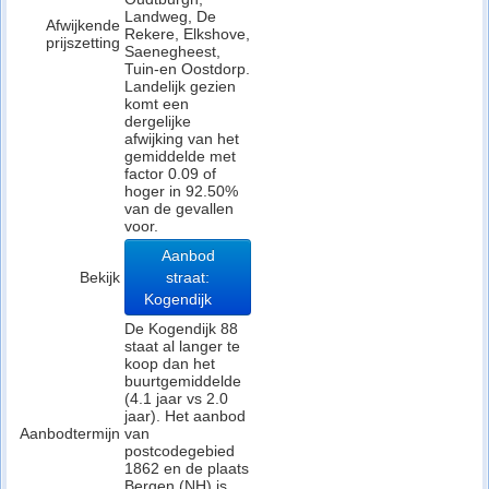
Landweg, De
Afwijkende
Rekere, Elkshove,
prijszetting
Saenegheest,
Tuin-en Oostdorp.
Landelijk gezien
komt een
dergelijke
afwijking van het
gemiddelde met
factor 0.09 of
hoger in 92.50%
van de gevallen
voor.
Aanbod
Bekijk
straat:
Kogendijk
De Kogendijk 88
staat al langer te
koop dan het
buurtgemiddelde
(4.1 jaar vs 2.0
jaar). Het aanbod
Aanbodtermijn
van
postcodegebied
1862 en de plaats
Bergen (NH) is