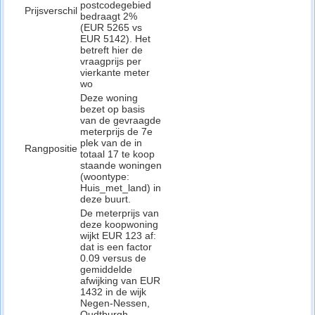
postcodegebied
Prijsverschil
bedraagt 2%
(EUR 5265 vs
EUR 5142). Het
betreft hier de
vraagprijs per
vierkante meter
wo
Deze woning
bezet op basis
van de gevraagde
meterprijs de 7e
plek van de in
Rangpositie
totaal 17 te koop
staande woningen
(woontype:
Huis_met_land) in
deze buurt.
De meterprijs van
deze koopwoning
wijkt EUR 123 af:
dat is een factor
0.09 versus de
gemiddelde
afwijking van EUR
1432 in de wijk
Negen-Nessen,
Oudtburgh,