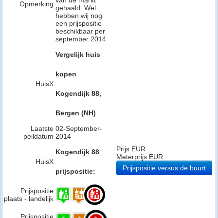
van de markt
Opmerking
gehaald. Wel
hebben wij nog
een prijspositie
beschikbaar per
september 2014
Vergelijk huis
kopen
HuisX
Kogendijk 88,
Bergen (NH)
Laatste
02-September-
peildatum
2014
Prijs EUR
Kogendijk 88
Meterprijs EUR
HuisX
Prijspositie versus de buurt
prijspositie:
Prijspositie
plaats - landelijk
Prijspositie