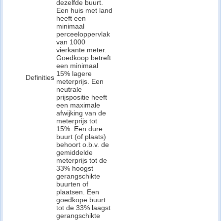
dezelfde buurt.
Een huis met land
heeft een
minimaal
perceeloppervlak
van 1000
vierkante meter.
Goedkoop betreft
een minimaal
15% lagere
Definities
meterprijs. Een
neutrale
prijspositie heeft
een maximale
afwijking van de
meterprijs tot
15%. Een dure
buurt (of plaats)
behoort o.b.v. de
gemiddelde
meterprijs tot de
33% hoogst
gerangschikte
buurten of
plaatsen. Een
goedkope buurt
tot de 33% laagst
gerangschikte