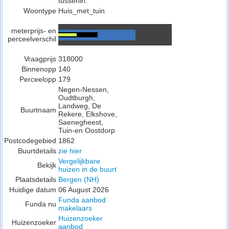
tussenin.
Woontype
Huis_met_tuin
meterprijs- en
perceelverschil
Vraagprijs
318000
Binnenopp
140
Perceelopp
179
Negen-Nessen,
Oudtburgh,
Landweg, De
Buurtnaam
Rekere, Elkshove,
Saenegheest,
Tuin-en Oostdorp
Postcodegebied
1862
Buurtdetails
zie hier
Vergelijkbare
Bekijk
huizen in de buurt
Plaatsdetails
Bergen (NH)
Huidige datum
06 August 2026
Funda aanbod
Funda nu
makelaars
Huizenzoeker
Huizenzoeker
aanbod