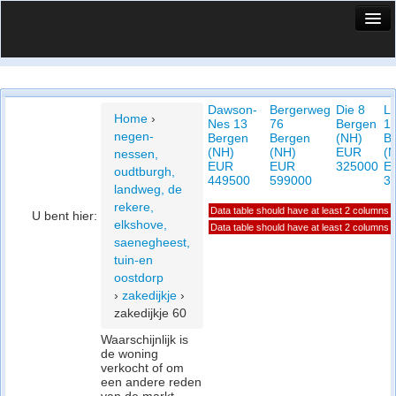
HuisX
Huis in vizier
Dawson-
Bergerweg
Die 8
L
Vergelijk prijsposities - wijk
Home
›
Nes 13
76
Bergen
1
negen-
Bergen
Bergen
(NH)
B
Nieuws
(NH)
(NH)
EUR
(
nessen,
EUR
EUR
325000
E
oudtburgh,
Info
449500
599000
3
landweg, de
rekere,
Data table should have at least 2 columns
Privacy beleid
U bent hier:
elkshove,
Data table should have at least 2 columns
saenegheest,
Cookie beleid
tuin-en
oostdorp
›
zakedijkje
›
zakedijkje 60
Waarschijnlijk is
de woning
verkocht of om
een andere reden