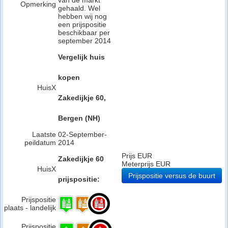
van de markt
Opmerking
gehaald. Wel
hebben wij nog
een prijspositie
beschikbaar per
september 2014
Vergelijk huis
kopen
HuisX
Zakedijkje 60,
Bergen (NH)
Laatste
02-September-
peildatum
2014
Prijs EUR
Zakedijkje 60
Meterprijs EUR
HuisX
Prijspositie versus de buurt
prijspositie:
Prijspositie
plaats - landelijk
Prijspositie