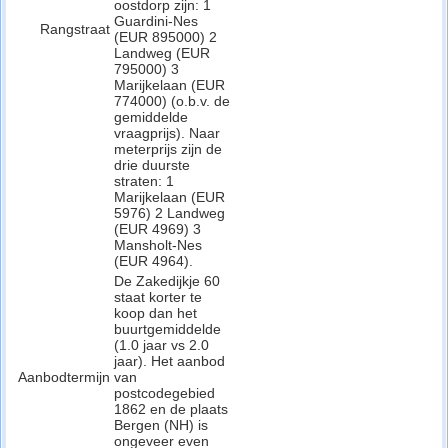
oostdorp zijn: 1
Guardini-Nes
Rangstraat
(EUR 895000) 2
Landweg (EUR
795000) 3
Marijkelaan (EUR
774000) (o.b.v. de
gemiddelde
vraagprijs). Naar
meterprijs zijn de
drie duurste
straten: 1
Marijkelaan (EUR
5976) 2 Landweg
(EUR 4969) 3
Mansholt-Nes
(EUR 4964).
De Zakedijkje 60
staat korter te
koop dan het
buurtgemiddelde
(1.0 jaar vs 2.0
jaar). Het aanbod
Aanbodtermijn
van
postcodegebied
1862 en de plaats
Bergen (NH) is
ongeveer even