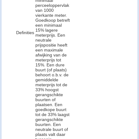
minimaal
perceeloppervlak
van 1000
vierkante meter.
Goedkoop betreft
een minimaal
15% lagere
Definities
meterprijs. Een
neutrale
prijspositie heeft
een maximale
afwijking van de
meterprijs tot
15%. Een dure
buurt (of plaats)
behoort o.b.v. de
gemiddelde
meterprijs tot de
33% hoogst
gerangschikte
buurten of
plaatsen. Een
goedkope buurt
tot de 33% laagst
gerangschikte
buurten. Een
neutrale buurt of
plaats valt daar