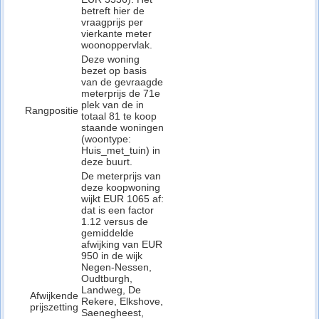
betreft hier de
vraagprijs per
vierkante meter
woonoppervlak.
Deze woning
bezet op basis
van de gevraagde
meterprijs de 71e
plek van de in
Rangpositie
totaal 81 te koop
staande woningen
(woontype:
Huis_met_tuin) in
deze buurt.
De meterprijs van
deze koopwoning
wijkt EUR 1065 af:
dat is een factor
1.12 versus de
gemiddelde
afwijking van EUR
950 in de wijk
Negen-Nessen,
Oudtburgh,
Landweg, De
Afwijkende
Rekere, Elkshove,
prijszetting
Saenegheest,