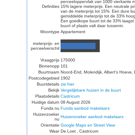
perceeloppervlak van 1000 vierkante 
Definities
15% lagere meterprijs. Een neutrale pri
van de meterprijs tot 15%. Een dure buu
gemiddelde meterprijs tot de 33% hoog
Een goedkope buurt tot de 33% laagst 
buurt of plaats valt daar tussenin.
Woontype
Appartement
meterprijs- en
perceelverschil
Vraagprijs
175000
Binnenopp
101
Buurtnaam
Noord-End, Molendijk, Albert's Hoeve,
Postcodegebied
1902
Buurtdetails
zie hier
Bekijk
Vergelijkbare huizen in de buurt
Plaatsdetails
Castricum
Huidige datum
08 August 2026
Funda nu
Funda aanbod makelaars
Huizenzoeker
Huizenzoeker aanbod makelaars
nu
Orientatie
Google Maps en Street View
Waar
De Loet , Castricum