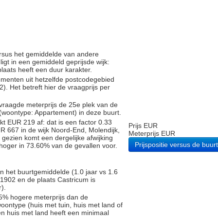
versus het gemiddelde van andere
igt in een gemiddeld geprijsde wijk:
laats heeft een duur karakter.
tementen uit hetzelfde postcodegebied
 Het betreft hier de vraagprijs per
vraagde meterprijs de 25e plek van de
 (woontype: Appartement) in deze buurt.
t EUR 219 af: dat is een factor 0.33
Prijs EUR
R 667 in de wijk Noord-End, Molendijk,
Meterprijs EUR
 gezien komt een dergelijke afwijking
Prijspositie versus de buurt
 hoger in 73.60% van de gevallen voor.
n het buurtgemiddelde (1.0 jaar vs 1.6
1902 en de plaats Castricum is
).
5% hogere meterprijs dan de
oontype (huis met tuin, huis met land of
en huis met land heeft een minimaal