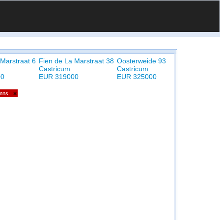
 Marstraat 6
Fien de La Marstraat 38
Oosterweide 93
Castricum
Castricum
00
EUR 319000
EUR 325000
umns
×