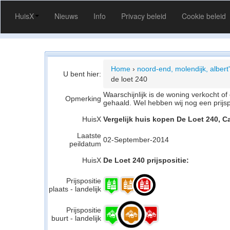
HuisX
Nieuws
Info
Privacy beleid
Cookie beleid
Home
›
noord-end, molendijk, albert
U bent hier:
de loet 240
Waarschijnlijk is de woning verkocht 
Opmerking
gehaald. Wel hebben wij nog een prijs
HuisX
Vergelijk huis kopen De Loet 240, C
Laatste
02-September-2014
peildatum
HuisX
De Loet 240 prijspositie:
Prijspositie
plaats - landelijk
Prijspositie
buurt - landelijk