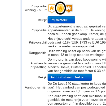
Prijspositie
woning - buurt
Bekijk
Prijshistorie
Dit appartement is neutraal geprijsd 
Prijspositie
appartementen in de buurt. De woning l
noch duur noch goedkoop. Echter, de p
Het prijsverschil versus andere appar
Prijsverschil
bedraagt -11% (EUR 1733 vs EUR 1952).
vierkante meter woonoppervlak.
Deze woning bezet op basis van de ge
Rangpositie
in totaal 42 te koop staande woningen
De meterprijs van deze koopwoning wijk
Afwijkende
versus de gemiddelde afwijking van EU
prijszetting
Albert's Hoeve, Buitengebied. Landelijk
van het gemiddelde met factor 0.33 of
Bekijk
Aanbod straat: De-loet
De De Loet 240 staat korter te koop da
Aanbodtermijn
jaar). Het aanbod van postcodegebied 
ongeveer even oud (1.6 jaar vs 1.5 jaar
Een dure woning heeft een minimaal 1
gemiddelde meterprijs voor hetzelfde w
een appartement) in dezelfde buurt. E