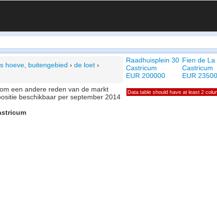
Raadhuisplein 30
Fien de La
's hoeve, buitengebied
›
de loet
›
Castricum
Castricum
EUR 200000
EUR 2350
of om een andere reden van de markt
Data table should have at least 2 col
positie beschikbaar per september 2014
astricum