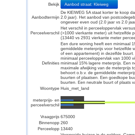
Bekijk
Aanbod straat: Kleiweg
De KlEIWEG 5A staat korter te koop da
Aanbodtermijn
2.0 jaar). Het aanbod van postcodegeb
ongeveer even oud (2.0 jaar vs 2.0 jaar
Het verschil in perceeloppervlak versu
Perceelverschil
(>1000 vierkante meter) uit hetzelfde
(13440 vs 2931 vierkante meter percee
Een dure woning heeft een minimaal 1
gemiddelde meterprijs voor hetzelfde w
of een appartement) in dezelfde buurt.
minimaal perceeloppervlak van 1000 v
Definities
minimaal 15% lagere meterprijs. Een neu
maximale afwijking van de meterprijs to
behoort o.b.v. de gemiddelde meterpri
buurten of plaatsen. Een goedkope buu
buurten. Een neutrale buurt of plaats v
Woontype
Huis_met_land
meterprijs- en
perceelverschil
Vraagprijs
675000
Binnenopp
260
Perceelopp
13440
Verspreide huizen in de polders, Campe