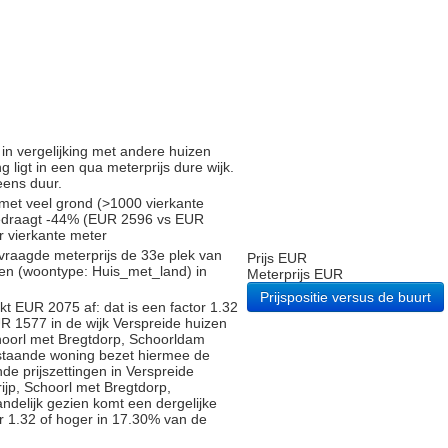
d in vergelijking met andere huizen
 ligt in een qua meterprijs dure wijk.
eens duur.
 met veel grond (>1000 vierkante
bedraagt -44% (EUR 2596 vs EUR
er vierkante meter
vraagde meterprijs de 33e plek van
Prijs EUR
gen (woontype: Huis_met_land) in
Meterprijs EUR
Prijspositie versus de buurt
t EUR 2075 af: dat is een factor 1.32
R 1577 in de wijk Verspreide huizen
choorl met Bregtdorp, Schoorldam
p staande woning bezet hiermee de
de prijszettingen in Verspreide
ijp, Schoorl met Bregtdorp,
andelijk gezien komt een dergelijke
r 1.32 of hoger in 17.30% van de