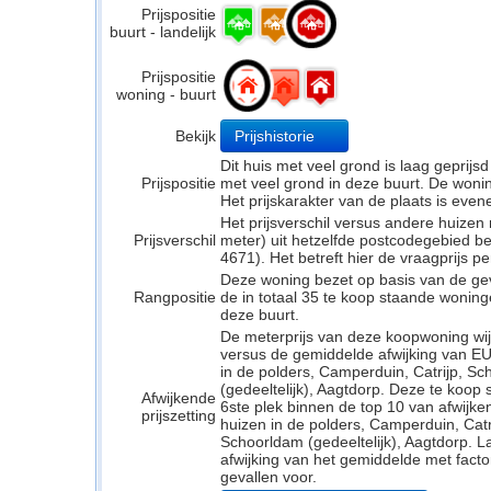
Prijspositie
buurt - landelijk
Prijspositie
woning - buurt
Bekijk
Prijshistorie
Dit huis met veel grond is laag geprijs
Prijspositie
met veel grond in deze buurt. De woning
Het prijskarakter van de plaats is even
Het prijsverschil versus andere huizen
Prijsverschil
meter) uit hetzelfde postcodegebied 
4671). Het betreft hier de vraagprijs p
Deze woning bezet op basis van de ge
Rangpositie
de in totaal 35 te koop staande wonin
deze buurt.
De meterprijs van deze koopwoning wijk
versus de gemiddelde afwijking van EU
in de polders, Camperduin, Catrijp, S
(gedeeltelijk), Aagtdorp. Deze te koo
Afwijkende
6ste plek binnen de top 10 van afwijken
prijszetting
huizen in de polders, Camperduin, Catr
Schoorldam (gedeeltelijk), Aagtdorp. L
afwijking van het gemiddelde met facto
gevallen voor.