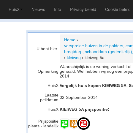
HuisX
Nieuws
Info
Privacy beleid
Cookie beleid
Home
›
verspreide huizen in de polders, cam
U bent hier:
bregtdorp, schoorldam (gedeeltelijk)
›
kleiweg
›
kleiweg 5a
Waarschijnlijk is de woning verkocht 
Opmerking
gehaald. Wel hebben wij nog een prijs
2014
HuisX
Vergelijk huis kopen KlEIWEG 5A, S
Laatste
02-September-2014
peildatum
HuisX
KlEIWEG 5A prijspositie:
Prijspositie
plaats - landelijk