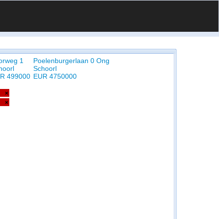
orweg 1
Poelenburgerlaan 0 Ong
hoorl
Schoorl
R 499000
EUR 4750000
×
×