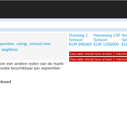
Duinweg 1
Heereweg 130
Vo
Schoorl
Schoorl
Sc
perduin, catrijp, schoorl met
EUR 895000
EUR 1250000
EU
, aagtdorp
Data table should have at least 2 columns
Data table should have at least 2 columns
of om een andere reden van de markt
positie beschikbaar per september
choorl