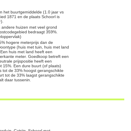
n het buurtgemiddelde (1.0 jaar vs
ied 1871 en de plaats Schoorl is
).
s andere huizen met veel grond
 postcodegebied bedraagt 359%.
loppervlak)
5% hogere meterprijs dan de
oontype (huis met tuin, huis met land
 Een huis met land heeft een
ierkante meter. Goedkoop betreft een
trale prijspositie heeft een
t 15%. Een dure buurt (of plaats)
js tot de 33% hoogst gerangschikte
rt tot de 33% laagst gerangschikte
alt daar tussenin.
rduin, Catrijp, Schoorl met