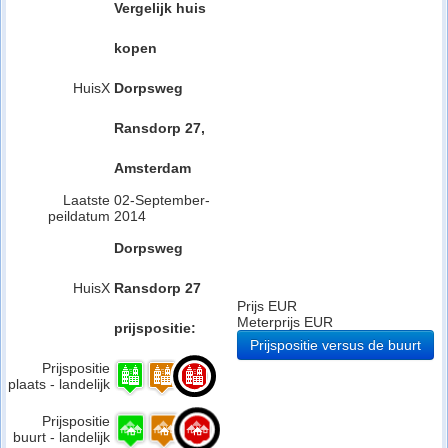
Vergelijk huis
kopen
HuisX
Dorpsweg
Ransdorp 27,
Amsterdam
Laatste
02-September-
peildatum
2014
Dorpsweg
HuisX
Ransdorp 27
Prijs EUR
Meterprijs EUR
prijspositie:
Prijspositie versus de buurt
Prijspositie
plaats - landelijk
Prijspositie
buurt - landelijk