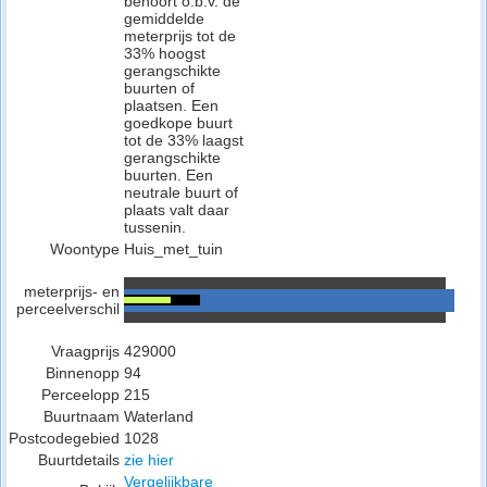
behoort o.b.v. de
gemiddelde
meterprijs tot de
33% hoogst
gerangschikte
buurten of
plaatsen. Een
goedkope buurt
tot de 33% laagst
gerangschikte
buurten. Een
neutrale buurt of
plaats valt daar
tussenin.
Woontype
Huis_met_tuin
meterprijs- en
perceelverschil
Vraagprijs
429000
Binnenopp
94
Perceelopp
215
Buurtnaam
Waterland
Postcodegebied
1028
Buurtdetails
zie hier
Vergelijkbare