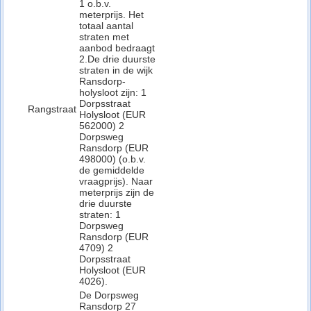
1 o.b.v.
meterprijs. Het
totaal aantal
straten met
aanbod bedraagt
2.De drie duurste
straten in de wijk
Ransdorp-
holysloot zijn: 1
Dorpsstraat
Rangstraat
Holysloot (EUR
562000) 2
Dorpsweg
Ransdorp (EUR
498000) (o.b.v.
de gemiddelde
vraagprijs). Naar
meterprijs zijn de
drie duurste
straten: 1
Dorpsweg
Ransdorp (EUR
4709) 2
Dorpsstraat
Holysloot (EUR
4026).
De Dorpsweg
Ransdorp 27