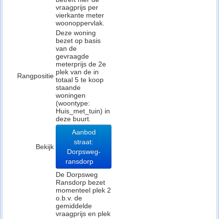
vraagprijs per
vierkante meter
woonoppervlak.
Deze woning
bezet op basis
van de
gevraagde
meterprijs de 2e
plek van de in
Rangpositie
totaal 5 te koop
staande
woningen
(woontype:
Huis_met_tuin) in
deze buurt.
Aanbod
straat:
Bekijk
Dorpsweg-
ransdorp
De Dorpsweg
Ransdorp bezet
momenteel plek 2
o.b.v. de
gemiddelde
vraagprijs en plek