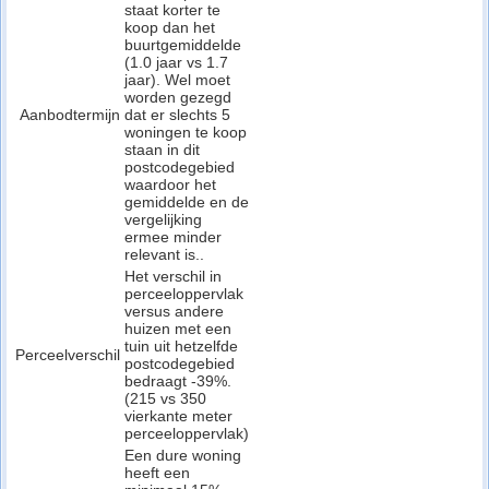
staat korter te
koop dan het
buurtgemiddelde
(1.0 jaar vs 1.7
jaar). Wel moet
worden gezegd
Aanbodtermijn
dat er slechts 5
woningen te koop
staan in dit
postcodegebied
waardoor het
gemiddelde en de
vergelijking
ermee minder
relevant is..
Het verschil in
perceeloppervlak
versus andere
huizen met een
tuin uit hetzelfde
Perceelverschil
postcodegebied
bedraagt -39%.
(215 vs 350
vierkante meter
perceeloppervlak)
Een dure woning
heeft een