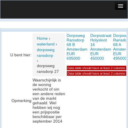
HuisX
Huis in vizier
Dorpsweg
Dorpsstraat
Dorpsw
Vergelijk prijsposities - wijk
Home
›
Ransdorp
Holysloot
Ransdo
waterland
›
68 B
16
68 A
Nieuws
Amsterdam
Amsterdam
Amster
dorpsweg
EUR
EUR
EUR
U bent hier:
ransdorp
Info
695000
450000
495000
›
dorpsweg
Data table should have at least 2 columns
Privacy beleid
ransdorp 27
Data table should have at least 2 columns
Waarschijnlijk is
Cookie beleid
de woning
verkocht of om
een andere reden
van de markt
Opmerking
gehaald. Wel
hebben wij nog
een prijspositie
beschikbaar per
september 2014