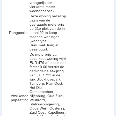
vraagprijs per
vierkante meter
woonoppervlak.
Deze woning bezet op
basis van de
gevraagde meterprijs
de 21e plek van de in
Rangpositie
totaal 92 te koop
staande woningen
(woontype:
Huis_met_tuin) in
deze buurt.
De meterprijs van
deze koopwoning wijkt
EUR 479 af: dat is een
factor 0.66 versus de
gemiddelde afwijking
van EUR 723 in de
wijk Blockhovepark,
Tuindorp, Plan Oost,
Het Die,
Gemeentebos,
Afwijkende
Nijenburg, Oud Zuid,
prijszetting
Willibrord,
Stationsomgeving,
Oude Werf, Oosterzij,
Zuid Oost, Kapelbuurt.