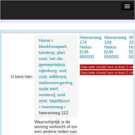
HuisX
Huis in vizier
Heerenweg
Heerenweg
We
Vergelijk prijsposities - wijk
Home
›
174
104
19
blockhovepark,
Heiloo
Heiloo
Hei
Nieuws
EUR
EUR
EU
tuindorp, plan
850000
550000
59
oost, het die,
Info
gemeentebos,
Data table should have at least 2 co
nijenburg, oud
Privacy beleid
Data table should have at least 2 co
U bent hier:
zuid, willibrord,
stationsomgeving,
Cookie beleid
oude werf,
oosterzij, zuid
oost, kapelbuurt
›
heerenweg
›
heerenweg 112
Waarschijnlijk is de
woning verkocht of om
een andere reden van