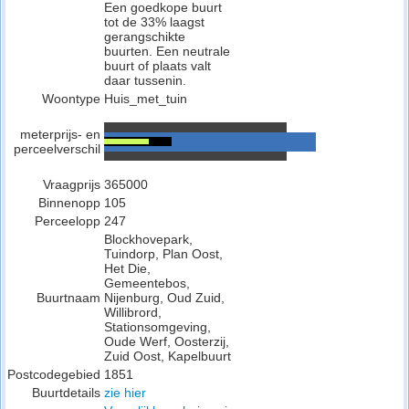
Een goedkope buurt
tot de 33% laagst
gerangschikte
buurten. Een neutrale
buurt of plaats valt
daar tussenin.
Woontype
Huis_met_tuin
meterprijs- en
perceelverschil
Vraagprijs
365000
Binnenopp
105
Perceelopp
247
Blockhovepark,
Tuindorp, Plan Oost,
Het Die,
Gemeentebos,
Buurtnaam
Nijenburg, Oud Zuid,
Willibrord,
Stationsomgeving,
Oude Werf, Oosterzij,
Zuid Oost, Kapelbuurt
Postcodegebied
1851
Buurtdetails
zie hier