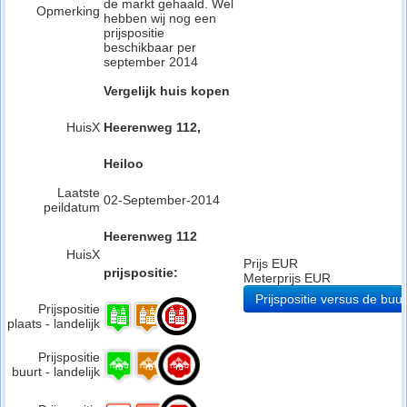
de markt gehaald. Wel
Opmerking
hebben wij nog een
prijspositie
beschikbaar per
september 2014
Vergelijk huis kopen
HuisX
Heerenweg 112,
Heiloo
Laatste
02-September-2014
peildatum
Heerenweg 112
HuisX
Prijs EUR
prijspositie:
Meterprijs EUR
Prijspositie versus de buur
Prijspositie
plaats - landelijk
Prijspositie
buurt - landelijk