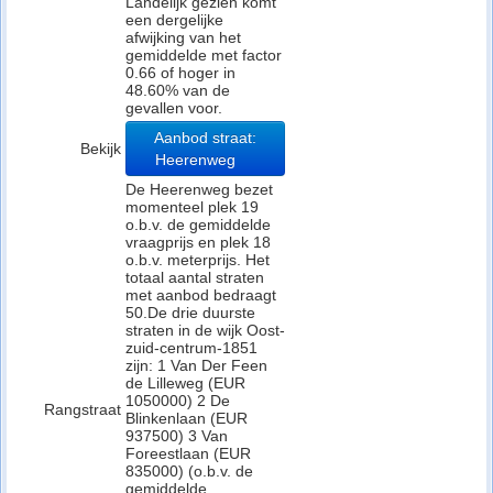
Landelijk gezien komt
een dergelijke
afwijking van het
gemiddelde met factor
0.66 of hoger in
48.60% van de
gevallen voor.
Aanbod straat:
Bekijk
Heerenweg
De Heerenweg bezet
momenteel plek 19
o.b.v. de gemiddelde
vraagprijs en plek 18
o.b.v. meterprijs. Het
totaal aantal straten
met aanbod bedraagt
50.De drie duurste
straten in de wijk Oost-
zuid-centrum-1851
zijn: 1 Van Der Feen
de Lilleweg (EUR
1050000) 2 De
Rangstraat
Blinkenlaan (EUR
937500) 3 Van
Foreestlaan (EUR
835000) (o.b.v. de
gemiddelde