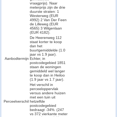
vraagprijs). Naar
meterprijs zijn de drie
duurste straten: 1
Westerweg (EUR
4992) 2 Van Der Feen
de Lilleweg (EUR
4565) 3 Wilgenlaan
(EUR 4182).
De Heerenweg 112
staat korter te koop
dan het
buurtgemiddelde (1.0
jaar vs 1.9 jaar).
Aanbodtermijn
Echter, in
postcodegebied 1851
staan de woningen
gemiddeld wel langer
te koop dan in Heiloo
(1.9 jaar vs 1.7 jaar).
Het verschil in
perceeloppervlak
versus andere huizen
met een tuin uit
Perceelverschil
hetzelfde
postcodegebied
bedraagt -34%. (247
vs 372 vierkante meter