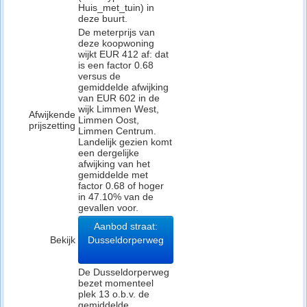
Huis_met_tuin) in
deze buurt.
De meterprijs van
deze koopwoning
wijkt EUR 412 af: dat
is een factor 0.68
versus de
gemiddelde afwijking
van EUR 602 in de
wijk Limmen West,
Afwijkende
Limmen Oost,
prijszetting
Limmen Centrum.
Landelijk gezien komt
een dergelijke
afwijking van het
gemiddelde met
factor 0.68 of hoger
in 47.10% van de
gevallen voor.
Aanbod straat:
Bekijk
Dusseldorperweg
De Dusseldorperweg
bezet momenteel
plek 13 o.b.v. de
gemiddelde