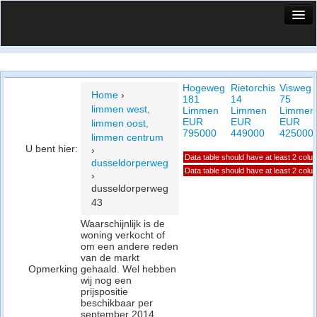
HuisX
Huis in vizier
Hogeweg
Rietorchis
Visweg
Vergelijk prijsposities - wijk
Home
›
181
14
75
limmen west,
Limmen
Limmen
Limmen
Nieuws
EUR
EUR
EUR
limmen oost,
795000
449000
425000
limmen centrum
Info
U bent hier:
›
Data table should have at least 2 col
dusseldorperweg
Privacy beleid
Data table should have at least 2 col
›
dusseldorperweg
Cookie beleid
43
Waarschijnlijk is de
woning verkocht of
om een andere reden
van de markt
Opmerking
gehaald. Wel hebben
wij nog een
prijspositie
beschikbaar per
september 2014