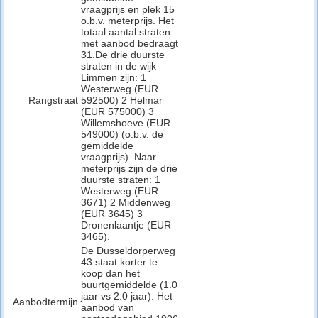
vraagprijs en plek 15
o.b.v. meterprijs. Het
totaal aantal straten
met aanbod bedraagt
31.De drie duurste
straten in de wijk
Limmen zijn: 1
Westerweg (EUR
Rangstraat
592500) 2 Helmar
(EUR 575000) 3
Willemshoeve (EUR
549000) (o.b.v. de
gemiddelde
vraagprijs). Naar
meterprijs zijn de drie
duurste straten: 1
Westerweg (EUR
3671) 2 Middenweg
(EUR 3645) 3
Dronenlaantje (EUR
3465).
De Dusseldorperweg
43 staat korter te
koop dan het
buurtgemiddelde (1.0
jaar vs 2.0 jaar). Het
Aanbodtermijn
aanbod van