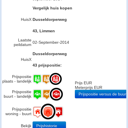
Vergelijk huis kopen
HuisX
Dusseldorperweg
43, Limmen
Laatste
02-September-2014
peildatum
Dusseldorperweg
HuisX
43 prijspositie:
Prijspositie
plaats - landelijk
Prijs EUR
Meterprijs EUR
Prijspositie
Prijspositie versus de buurt
buurt - landelijk
Prijspositie
woning - buurt
Bekijk
Prijshistorie