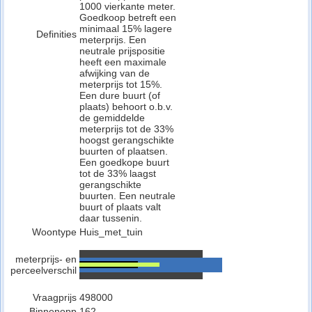
1000 vierkante meter.
Goedkoop betreft een
minimaal 15% lagere
Definities
meterprijs. Een
neutrale prijspositie
heeft een maximale
afwijking van de
meterprijs tot 15%.
Een dure buurt (of
plaats) behoort o.b.v.
de gemiddelde
meterprijs tot de 33%
hoogst gerangschikte
buurten of plaatsen.
Een goedkope buurt
tot de 33% laagst
gerangschikte
buurten. Een neutrale
buurt of plaats valt
daar tussenin.
Woontype
Huis_met_tuin
meterprijs- en
perceelverschil
Vraagprijs
498000
Binnenopp
162