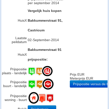
per september 2014
Vergelijk huis kopen
HuisX
Bakkummerstraat 91,
Castricum
Laatste
02-September-2014
peildatum
Bakkummerstraat 91
HuisX
prijspositie:
Prijspositie
plaats - landelijk
Prijs EUR
Meterprijs EUR
Prijspositie
Prijspositie versus de b
buurt - landelijk
Prijspositie
woning - buurt