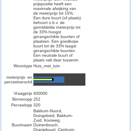
prijspositie heeft een
maximale afwijking van
de meterprijs tot 15%.
Een dure buurt (of plaats)
behoort o.b.v. de
gemiddelde meterprijs tot
de 33% hoogst
gerangschikte buurten of
plaatsen. Een goedkope
buurt tot de 33% laagst
gerangschikte buurten.
Een neutrale buurt of
plaats valt daar tussenin.
Woontype
Huis_met_tuin
meterprijs- en
perceelverschil
Vraagprijs
400000
Binnenopp
252
Perceelopp
320
Bakkum-Noord,
Duingebied, Bakkum-
Zuid, Kooiweg,
Buurtnaam
Duinenbosch,
Oranjebuurt, Centrum-