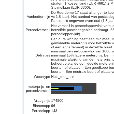
straten: 1 Kossenland (EUR 4681) 2 M
Stuimellaan (EUR 3300).
De Roerdomp 17 staat al langer te koo
Aanbodtermijn
vs 1.8 jaar). Het aanbod van postcode
Pancras is ongeveer even oud (1.8 jaar 
Het verschil in perceeloppervlak versu
Perceelverschil
hetzelfde postcodegebied bedraagt -68
perceeloppervlak)
Een dure woning heeft een minimaal 1
gemiddelde meterprijs voor hetzelfde w
of een appartement) in dezelfde buurt.
minimaal perceeloppervlak van 1000 v
Definities
minimaal 15% lagere meterprijs. Een neu
maximale afwijking van de meterprijs to
behoort o.b.v. de gemiddelde meterpri
buurten of plaatsen. Een goedkope buu
buurten. Een neutrale buurt of plaats v
Woontype
Huis_met_tuin
meterprijs- en
perceelverschil
Vraagprijs
174900
Binnenopp
96
Perceelopp
143