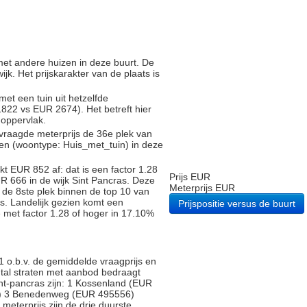
g met andere huizen in deze buurt. De
ijk. Het prijskarakter van de plaats is
met een tuin uit hetzelfde
22 vs EUR 2674). Het betreft hier
noppervlak.
vraagde meterprijs de 36e plek van
gen (woontype: Huis_met_tuin) in deze
t EUR 852 af: dat is een factor 1.28
Prijs EUR
R 666 in de wijk Sint Pancras. Deze
Meterprijs EUR
de 8ste plek binnen de top 10 van
as. Landelijk gezien komt een
Prijspositie versus de buurt
e met factor 1.28 of hoger in 17.10%
o.b.v. de gemiddelde vraagprijs en
antal straten met aanbod bedraagt
Sint-pancras zijn: 1 Kossenland (EUR
) 3 Benedenweg (EUR 495556)
 meterprijs zijn de drie duurste