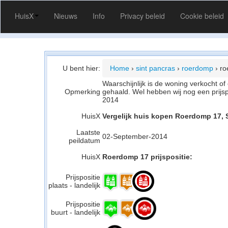
HuisX
Nieuws
Info
Privacy beleid
Cookie beleid
U bent hier:
Home
›
sint pancras
›
roerdomp
›
ro
Waarschijnlijk is de woning verkocht 
Opmerking
gehaald. Wel hebben wij nog een prijs
2014
HuisX
Vergelijk huis kopen Roerdomp 17, 
Laatste
02-September-2014
peildatum
HuisX
Roerdomp 17 prijspositie:
Prijspositie
plaats - landelijk
Prijspositie
buurt - landelijk