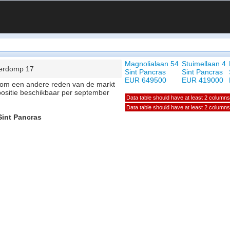
Magnolialaan 54
Stuimellaan 4
erdomp 17
Sint Pancras
Sint Pancras
EUR 649500
EUR 419000
of om een andere reden van de markt
positie beschikbaar per september
Data table should have at least 2 columns
Data table should have at least 2 columns
Sint Pancras