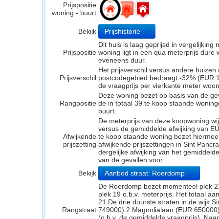
Prijspositie
woning - buurt
Bekijk
Prijshistorie
Dit huis is laag geprijsd in vergelijkin
Prijspositie
woning ligt in een qua meterprijs dure w
eveneens duur.
Het prijsverschil versus andere huizen 
Prijsverschil
postcodegebied bedraagt -32% (EUR 18
de vraagprijs per vierkante meter woo
Deze woning bezet op basis van de ge
Rangpositie
de in totaal 39 te koop staande wonin
buurt.
De meterprijs van deze koopwoning wijk
versus de gemiddelde afwijking van EU
Afwijkende
te koop staande woning bezet hiermee 
prijszetting
afwijkende prijszettingen in Sint Pancr
dergelijke afwijking van het gemiddeld
van de gevallen voor.
Bekijk
Aanbod straat: Roerdomp
De Roerdomp bezet momenteel plek 21 
plek 19 o.b.v. meterprijs. Het totaal a
21.De drie duurste straten in de wijk 
Rangstraat
749000) 2 Magnolialaan (EUR 650000
(o.b.v. de gemiddelde vraagprijs). Naar