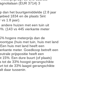
agnolialaan (EUR 3714) 3
p dan het buurtgemiddelde (2.8 jaar
gebied 1834 en de plaats Sint
vs 1.8 jaar).
s andere huizen met een tuin uit
%. (143 vs 445 vierkante meter
5% hogere meterprijs dan de
oontype (huis met tuin, huis met land
 Een huis met land heeft een
ierkante meter. Goedkoop betreft een
trale prijspositie heeft een
t 15%. Een dure buurt (of plaats)
js tot de 33% hoogst gerangschikte
rt tot de 33% laagst gerangschikte
alt daar tussenin.