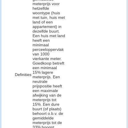
meterprijs voor
hetzelfde
woontype (huis
met tuin, huis met
land of een
appartement) in
dezelfde buurt.
Een huis met land
heeft een
minimaal
perceeloppervlak
van 1000
vierkante meter.
Goedkoop betreft
een minimaal
15% lagere
Definities
meterprijs. Een
neutrale
prijspositie heeft
een maximale
afwijking van de
meterprijs tot
15%. Een dure
buurt (of plaats)
behoort o.b.v. de
gemiddelde
meterprijs tot de
33% hoogst