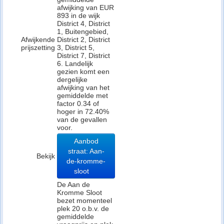
afwijking van EUR
893 in de wijk
District 4, District
1, Buitengebied,
Afwijkende
District 2, District
prijszetting
3, District 5,
District 7, District
6. Landelijk
gezien komt een
dergelijke
afwijking van het
gemiddelde met
factor 0.34 of
hoger in 72.40%
van de gevallen
voor.
Aanbod
straat: Aan-
Bekijk
de-kromme-
sloot
De Aan de
Kromme Sloot
bezet momenteel
plek 20 o.b.v. de
gemiddelde