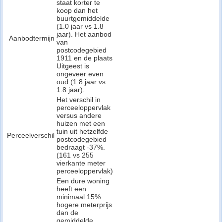
staat korter te
koop dan het
buurtgemiddelde
(1.0 jaar vs 1.8
jaar). Het aanbod
Aanbodtermijn
van
postcodegebied
1911 en de plaats
Uitgeest is
ongeveer even
oud (1.8 jaar vs
1.8 jaar).
Het verschil in
perceeloppervlak
versus andere
huizen met een
tuin uit hetzelfde
Perceelverschil
postcodegebied
bedraagt -37%.
(161 vs 255
vierkante meter
perceeloppervlak)
Een dure woning
heeft een
minimaal 15%
hogere meterprijs
dan de
gemiddelde