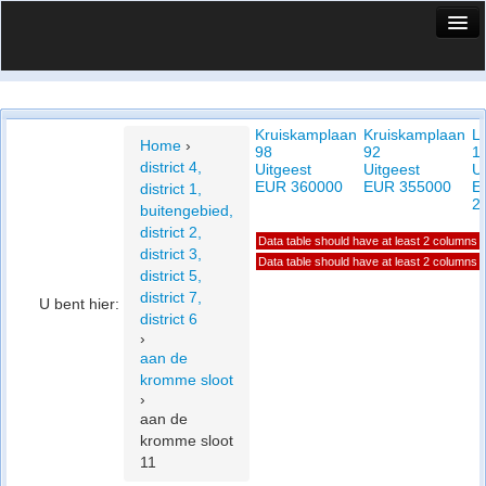
HuisX
Huis in vizier
Kruiskamplaan
Kruiskamplaan
L
Vergelijk prijsposities - wijk
Home
›
98
92
1
district 4,
Uitgeest
Uitgeest
Ui
Nieuws
EUR 360000
EUR 355000
E
district 1,
2
buitengebied,
Info
district 2,
Data table should have at least 2 columns
district 3,
Privacy beleid
Data table should have at least 2 columns
district 5,
district 7,
U bent hier:
Cookie beleid
district 6
›
aan de
kromme sloot
›
aan de
kromme sloot
11