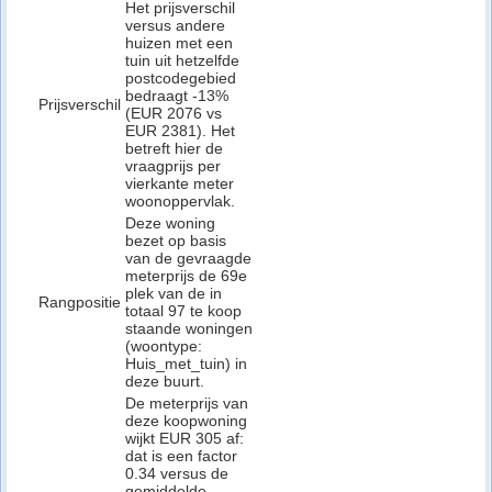
Het prijsverschil
versus andere
huizen met een
tuin uit hetzelfde
postcodegebied
bedraagt -13%
Prijsverschil
(EUR 2076 vs
EUR 2381). Het
betreft hier de
vraagprijs per
vierkante meter
woonoppervlak.
Deze woning
bezet op basis
van de gevraagde
meterprijs de 69e
plek van de in
Rangpositie
totaal 97 te koop
staande woningen
(woontype:
Huis_met_tuin) in
deze buurt.
De meterprijs van
deze koopwoning
wijkt EUR 305 af:
dat is een factor
0.34 versus de
gemiddelde