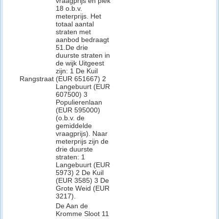
vraagprijs en plek
18 o.b.v.
meterprijs. Het
totaal aantal
straten met
aanbod bedraagt
51.De drie
duurste straten in
de wijk Uitgeest
zijn: 1 De Kuil
Rangstraat
(EUR 651667) 2
Langebuurt (EUR
607500) 3
Populierenlaan
(EUR 595000)
(o.b.v. de
gemiddelde
vraagprijs). Naar
meterprijs zijn de
drie duurste
straten: 1
Langebuurt (EUR
5973) 2 De Kuil
(EUR 3585) 3 De
Grote Weid (EUR
3217).
De Aan de
Kromme Sloot 11