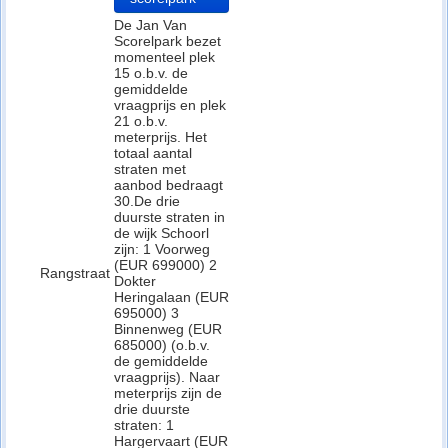
De Jan Van
Scorelpark bezet
momenteel plek
15 o.b.v. de
gemiddelde
vraagprijs en plek
21 o.b.v.
meterprijs. Het
totaal aantal
straten met
aanbod bedraagt
30.De drie
duurste straten in
de wijk Schoorl
zijn: 1 Voorweg
(EUR 699000) 2
Rangstraat
Dokter
Heringalaan (EUR
695000) 3
Binnenweg (EUR
685000) (o.b.v.
de gemiddelde
vraagprijs). Naar
meterprijs zijn de
drie duurste
straten: 1
Hargervaart (EUR