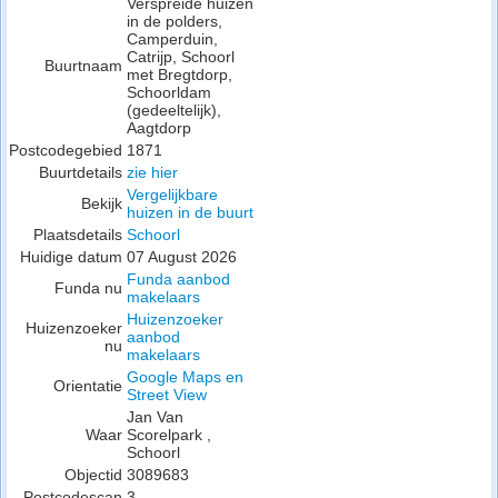
Verspreide huizen
in de polders,
Camperduin,
Catrijp, Schoorl
Buurtnaam
met Bregtdorp,
Schoorldam
(gedeeltelijk),
Aagtdorp
Postcodegebied
1871
Buurtdetails
zie hier
Vergelijkbare
Bekijk
huizen in de buurt
Plaatsdetails
Schoorl
Huidige datum
07 August 2026
Funda aanbod
Funda nu
makelaars
Huizenzoeker
Huizenzoeker
aanbod
nu
makelaars
Google Maps en
Orientatie
Street View
Jan Van
Waar
Scorelpark ,
Schoorl
Objectid
3089683
Postcodescan
3