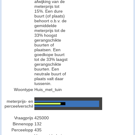
afwijking van de
meterprijs tot
15%. Een dure
buurt (of plaats)
behoort o.b.v. de
gemiddelde
meterprijs tot de
33% hoogst
gerangschikte
buurten of
plaatsen. Een
goedkope buurt
tot de 33% laagst
gerangschikte
buurten. Een
neutrale buurt of
plaats valt daar
tussenin.
Woontype
Huis_met_tuin
meterprijs- en
perceelverschil
Vraagprijs
425000
Binnenopp
132
Perceelopp
435