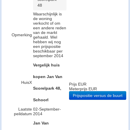
48
Waarschijnlijk is
de woning
verkocht of om
een andere reden
van de markt
Opmerking
gehaald. Wel
hebben wij nog
een prijspositie
beschikbaar per
september 2014
Vergelijk huis
kopen Jan Van
HuisX
Prijs EUR
Scorelpark 48,
Meterprijs EUR
Prijspositie versus de buurt
Schoorl
Laatste
02-September-
peildatum
2014
Jan Van