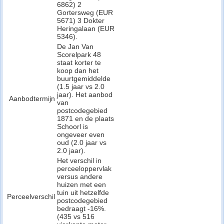
6862) 2
Gortersweg (EUR
5671) 3 Dokter
Heringalaan (EUR
5346).
De Jan Van
Scorelpark 48
staat korter te
koop dan het
buurtgemiddelde
(1.5 jaar vs 2.0
jaar). Het aanbod
Aanbodtermijn
van
postcodegebied
1871 en de plaats
Schoorl is
ongeveer even
oud (2.0 jaar vs
2.0 jaar).
Het verschil in
perceeloppervlak
versus andere
huizen met een
tuin uit hetzelfde
Perceelverschil
postcodegebied
bedraagt -16%.
(435 vs 516