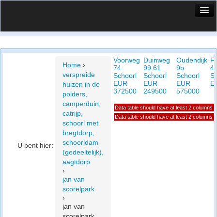
HuisX
Huis in vizier
Voorweg
Duinweg
Oudendijk
Fr
Vergelijk prijsposities - wijk
Home
›
74
99 61
9b
4
verspreide
Schoorl
Schoorl
Schoorl
Sc
Nieuws
EUR
EUR
EUR
E
huizen in de
372500
249500
575000
polders,
Info
camperduin,
Data table should have at least 2 columns
catrijp,
Privacy beleid
Data table should have at least 2 columns
schoorl met
bregtdorp,
Cookie beleid
schoorldam
U bent hier:
(gedeeltelijk),
aagtdorp
›
jan van
scorelpark
›
jan van
scorelpark