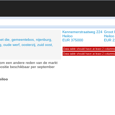
Kennemerstraatweg 224
Groot 
Heiloo
Heiloo
het die, gemeentebos, nijenburg,
EUR 375000
EUR 2
, oude werf, oosterzij, zuid oost,
Data table should have at least 2 columns
Data table should have at least 2 columns
of om een andere reden van de markt
positie beschikbaar per september
eiloo