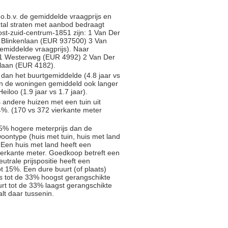
.b.v. de gemiddelde vraagprijs en
antal straten met aanbod bedraagt
Oost-zuid-centrum-1851 zijn: 1 Van Der
 Blinkenlaan (EUR 937500) 3 Van
emiddelde vraagprijs). Naar
n: 1 Westerweg (EUR 4992) 2 Van Der
laan (EUR 4182).
 dan het buurtgemiddelde (4.8 jaar vs
an de woningen gemiddeld ook langer
iloo (1.9 jaar vs 1.7 jaar).
s andere huizen met een tuin uit
%. (170 vs 372 vierkante meter
5% hogere meterprijs dan de
oontype (huis met tuin, huis met land
 Een huis met land heeft een
ierkante meter. Goedkoop betreft een
trale prijspositie heeft een
t 15%. Een dure buurt (of plaats)
js tot de 33% hoogst gerangschikte
rt tot de 33% laagst gerangschikte
alt daar tussenin.