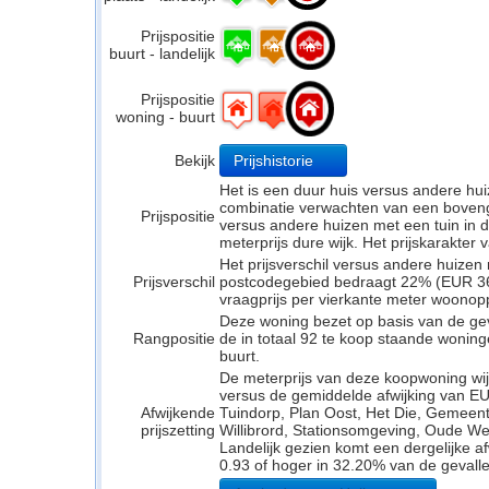
Prijspositie
buurt - landelijk
Prijspositie
woning - buurt
Bekijk
Prijshistorie
Het is een duur huis versus andere hui
combinatie verwachten van een bovengem
Prijspositie
versus andere huizen met een tuin in d
meterprijs dure wijk. Het prijskarakter
Het prijsverschil versus andere huizen 
Prijsverschil
postcodegebied bedraagt 22% (EUR 366
vraagprijs per vierkante meter woonop
Deze woning bezet op basis van de ge
Rangpositie
de in totaal 92 te koop staande wonin
buurt.
De meterprijs van deze koopwoning wijk
versus de gemiddelde afwijking van EU
Afwijkende
Tuindorp, Plan Oost, Het Die, Gemeent
prijszetting
Willibrord, Stationsomgeving, Oude Wer
Landelijk gezien komt een dergelijke a
0.93 of hoger in 32.20% van de gevalle