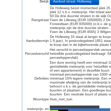
Bekijk
Aanbod straat: Holleweg
De Holleweg bezet momenteel plek 25 o
plek 12 o.b.v. meterprijs. Het totaal a
50.De drie duurste straten in de wijk 
Rangstraat
Feen de Lilleweg (EUR 1050000) 2 De
Foreestlaan (EUR 835000) (o.b.v. de g
meterprijs zijn de drie duurste strate
Feen de Lilleweg (EUR 4565) 3 Wilgen
De Holleweg 33 staat al langer te koop
Aanbodtermijn
1.9 jaar). In postcodegebied 1851 sta
te koop dan in de bijbehorende plaats He
Het verschil in perceeloppervlak versu
Perceelverschil
hetzelfde postcodegebied bedraagt -54
perceeloppervlak)
Een dure woning heeft een minimaal 1
gemiddelde meterprijs voor hetzelfde w
of een appartement) in dezelfde buurt.
minimaal perceeloppervlak van 1000 v
Definities
minimaal 15% lagere meterprijs. Een neu
maximale afwijking van de meterprijs to
behoort o.b.v. de gemiddelde meterpri
buurten of plaatsen. Een goedkope buu
buurten. Een neutrale buurt of plaats v
Woontype
Huis_met_tuin
meterprijs- en