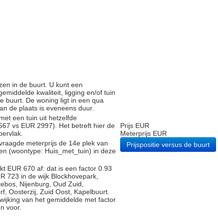
zen in de buurt. U kunt een
iddelde kwaliteit, ligging en/of tuin
e buurt. De woning ligt in een qua
 van de plaats is eveneens duur.
met een tuin uit hetzelfde
7 vs EUR 2997). Het betreft hier de
Prijs EUR
pervlak.
Meterprijs EUR
vraagde meterprijs de 14e plek van
Prijspositie versus de buurt
gen (woontype: Huis_met_tuin) in deze
t EUR 670 af: dat is een factor 0.93
R 723 in de wijk Blockhovepark,
ebos, Nijenburg, Oud Zuid,
f, Oosterzij, Zuid Oost, Kapelbuurt.
fwijking van het gemiddelde met factor
n voor.