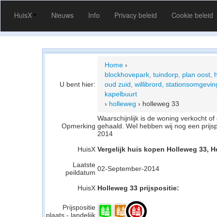
HuisX
Nieuws
Info
Privacy beleid
Cookie beleid
Home
›
blockhovepark, tuindorp, plan oost, 
U bent hier:
oud zuid, willibrord, stationsomgeving
kapelbuurt
›
holleweg
›
holleweg 33
Waarschijnlijk is de woning verkocht 
Opmerking
gehaald. Wel hebben wij nog een prijs
2014
HuisX
Vergelijk huis kopen Holleweg 33, H
Laatste
02-September-2014
peildatum
HuisX
Holleweg 33 prijspositie:
Prijspositie
plaats - landelijk