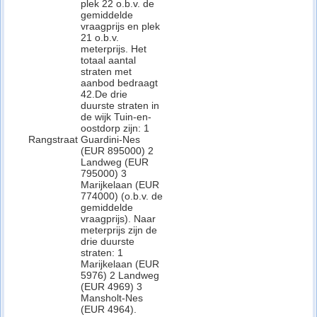
plek 22 o.b.v. de
gemiddelde
vraagprijs en plek
21 o.b.v.
meterprijs. Het
totaal aantal
straten met
aanbod bedraagt
42.De drie
duurste straten in
de wijk Tuin-en-
oostdorp zijn: 1
Rangstraat
Guardini-Nes
(EUR 895000) 2
Landweg (EUR
795000) 3
Marijkelaan (EUR
774000) (o.b.v. de
gemiddelde
vraagprijs). Naar
meterprijs zijn de
drie duurste
straten: 1
Marijkelaan (EUR
5976) 2 Landweg
(EUR 4969) 3
Mansholt-Nes
(EUR 4964).