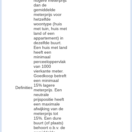
hogere meterprijs
dan de
gemiddelde
meterprijs voor
hetzelfde
woontype (huis
met tuin, huis met
land of een
appartement) in
dezelfde buurt.
Een huis met land
heeft een
minimaal
perceeloppervlak
van 1000
vierkante meter.
Goedkoop betreft
een minimaal
15% lagere
Definities
meterprijs. Een
neutrale
prijspositie heeft
een maximale
afwijking van de
meterprijs tot
15%. Een dure
buurt (of plaats)
behoort o.b.v. de