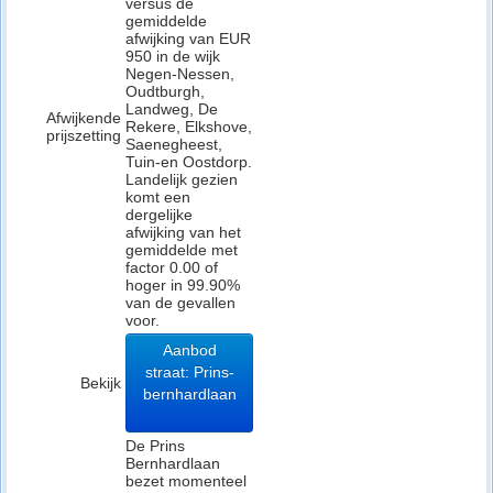
versus de
gemiddelde
afwijking van EUR
950 in de wijk
Negen-Nessen,
Oudtburgh,
Landweg, De
Afwijkende
Rekere, Elkshove,
prijszetting
Saenegheest,
Tuin-en Oostdorp.
Landelijk gezien
komt een
dergelijke
afwijking van het
gemiddelde met
factor 0.00 of
hoger in 99.90%
van de gevallen
voor.
Aanbod
straat: Prins-
Bekijk
bernhardlaan
De Prins
Bernhardlaan
bezet momenteel