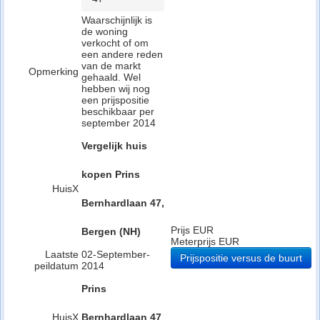
Waarschijnlijk is
de woning
verkocht of om
een andere reden
van de markt
Opmerking
gehaald. Wel
hebben wij nog
een prijspositie
beschikbaar per
september 2014
Vergelijk huis
kopen Prins
HuisX
Bernhardlaan 47,
Prijs EUR
Bergen (NH)
Meterprijs EUR
Laatste
02-September-
Prijspositie versus de buurt
peildatum
2014
Prins
HuisX
Bernhardlaan 47