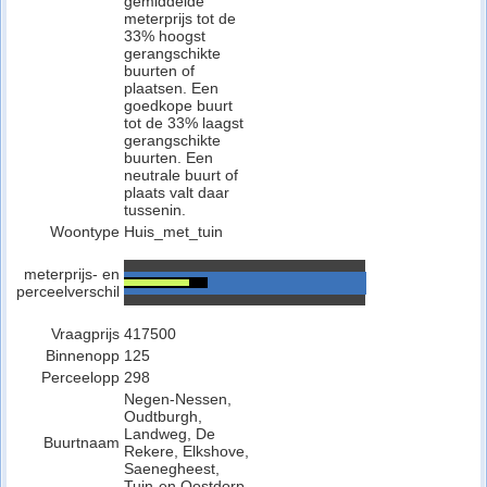
gemiddelde
meterprijs tot de
33% hoogst
gerangschikte
buurten of
plaatsen. Een
goedkope buurt
tot de 33% laagst
gerangschikte
buurten. Een
neutrale buurt of
plaats valt daar
tussenin.
Woontype
Huis_met_tuin
meterprijs- en
perceelverschil
Vraagprijs
417500
Binnenopp
125
Perceelopp
298
Negen-Nessen,
Oudtburgh,
Landweg, De
Buurtnaam
Rekere, Elkshove,
Saenegheest,
Tuin-en Oostdorp