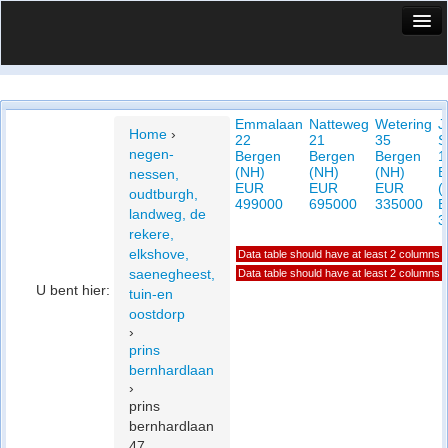
HuisX
Huis in vizier
Emmalaan
Natteweg
Wetering
J
Vergelijk prijsposities - wijk
Home
›
22
21
35
S
negen-
Bergen
Bergen
Bergen
1
Nieuws
(NH)
(NH)
(NH)
B
nessen,
EUR
EUR
EUR
(
oudtburgh,
Info
499000
695000
335000
E
landweg, de
3
rekere,
Privacy beleid
elkshove,
Data table should have at least 2 columns
saenegheest,
Data table should have at least 2 columns
Cookie beleid
U bent hier:
tuin-en
oostdorp
›
prins
bernhardlaan
›
prins
bernhardlaan
47