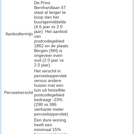
De Prins
Bernhardlaan 47
staat al langer te
koop dan het
buurtgemiddelde
(4.6 jaar vs 2.0
jaar). Het aanbod
Aanbodtermijn
van
postcodegebied
1862 en de plaats
Bergen (NH) is
ongeveer even
oud (2.0 jaar vs
2.0 jaar).
Het verschil in
perceeloppervlak
versus andere
huizen met een
tuin uit hetzelfde
Perceelverschil
postcodegebied
bedraagt -23%.
(298 vs 386
vierkante meter
perceeloppervlak)
Een dure woning
heeft een
minimaal 15%