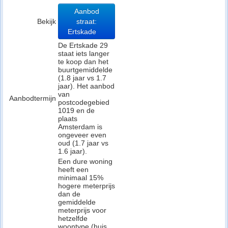
Aanbod
Bekijk
straat:
Ertskade
De Ertskade 29
staat iets langer
te koop dan het
buurtgemiddelde
(1.8 jaar vs 1.7
jaar). Het aanbod
van
Aanbodtermijn
postcodegebied
1019 en de
plaats
Amsterdam is
ongeveer even
oud (1.7 jaar vs
1.6 jaar).
Een dure woning
heeft een
minimaal 15%
hogere meterprijs
dan de
gemiddelde
meterprijs voor
hetzelfde
woontype (huis