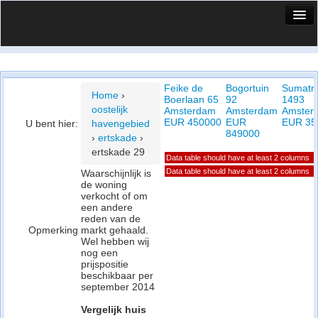
HuisX
Huis in vizier
Feike de
Bogortuin
Sumatr
Vergelijk prijsposities - wijk
Home
›
Boerlaan 65
92
1493
oostelijk
Amsterdam
Amsterdam
Amster
Nieuws
EUR 450000
EUR
EUR 35
U bent hier:
havengebied
849000
›
ertskade
›
Info
ertskade 29
Data table should have at least 2 columns
Privacy beleid
Data table should have at least 2 columns
Waarschijnlijk is
de woning
verkocht of om
Cookie beleid
een andere
reden van de
Opmerking
markt gehaald.
Wel hebben wij
nog een
prijspositie
beschikbaar per
september 2014
Vergelijk huis