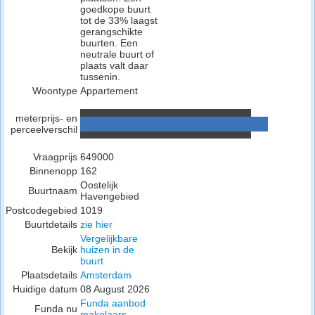
goedkope buurt
tot de 33% laagst
gerangschikte
buurten. Een
neutrale buurt of
plaats valt daar
tussenin.
Woontype
Appartement
meterprijs- en
perceelverschil
Vraagprijs
649000
Binnenopp
162
Oostelijk
Buurtnaam
Havengebied
Postcodegebied
1019
Buurtdetails
zie hier
Vergelijkbare
Bekijk
huizen in de
buurt
Plaatsdetails
Amsterdam
Huidige datum
08 August 2026
Funda aanbod
Funda nu
makelaars