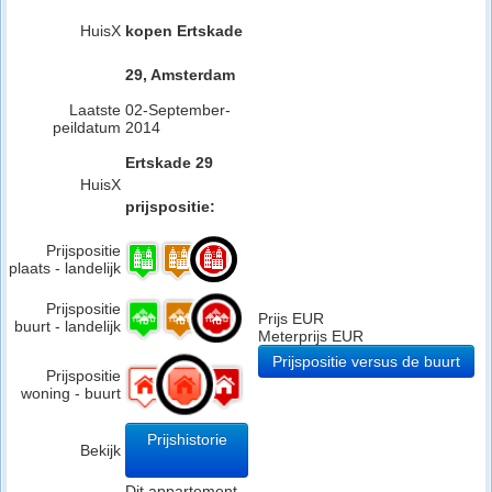
HuisX
kopen Ertskade
29, Amsterdam
Laatste
02-September-
peildatum
2014
Ertskade 29
HuisX
prijspositie:
Prijspositie
plaats - landelijk
Prijspositie
Prijs EUR
buurt - landelijk
Meterprijs EUR
Prijspositie versus de buurt
Prijspositie
woning - buurt
Prijshistorie
Bekijk
Dit appartement