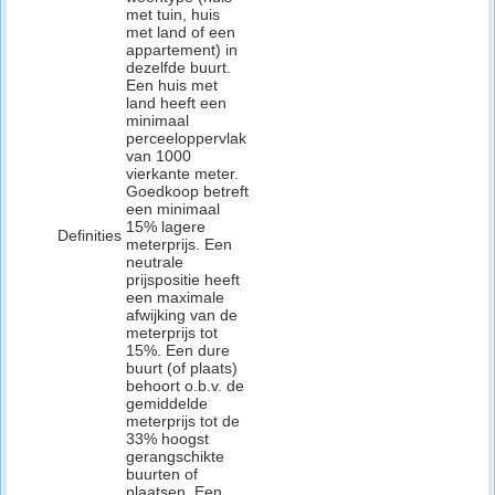
met tuin, huis
met land of een
appartement) in
dezelfde buurt.
Een huis met
land heeft een
minimaal
perceeloppervlak
van 1000
vierkante meter.
Goedkoop betreft
een minimaal
15% lagere
Definities
meterprijs. Een
neutrale
prijspositie heeft
een maximale
afwijking van de
meterprijs tot
15%. Een dure
buurt (of plaats)
behoort o.b.v. de
gemiddelde
meterprijs tot de
33% hoogst
gerangschikte
buurten of
plaatsen. Een