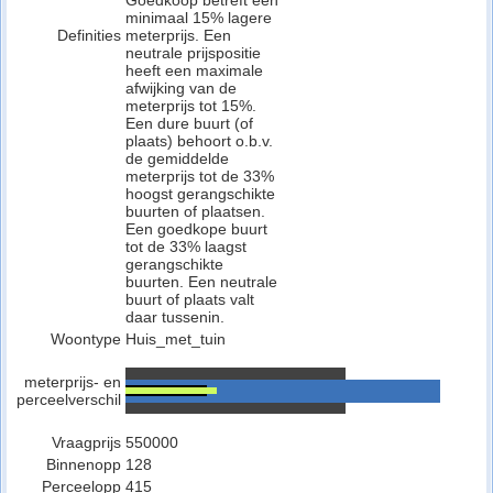
Goedkoop betreft een
minimaal 15% lagere
Definities
meterprijs. Een
neutrale prijspositie
heeft een maximale
afwijking van de
meterprijs tot 15%.
Een dure buurt (of
plaats) behoort o.b.v.
de gemiddelde
meterprijs tot de 33%
hoogst gerangschikte
buurten of plaatsen.
Een goedkope buurt
tot de 33% laagst
gerangschikte
buurten. Een neutrale
buurt of plaats valt
daar tussenin.
Woontype
Huis_met_tuin
meterprijs- en
perceelverschil
Vraagprijs
550000
Binnenopp
128
Perceelopp
415