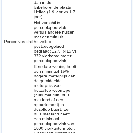
dan in de
bijbehorende plaats
Heiloo (1.9 jaar vs 1.7
jaar).
Het verschil in
perceeloppervlak
versus andere huizen
met een tuin uit
Perceelverschil
hetzelfde
postcodegebied
bedraagt 12%. (415 vs
372 vierkante meter
perceeloppervlak)
Een dure woning heeft
een minimaal 15%
hogere meterprijs dan
de gemiddelde
meterprijs voor
hetzelfde woontype
(huis met tuin, huis
met land of een
appartement) in
dezelfde buurt. Een
huis met land heeft
een minimaal
perceeloppervlak van
1000 vierkante meter.