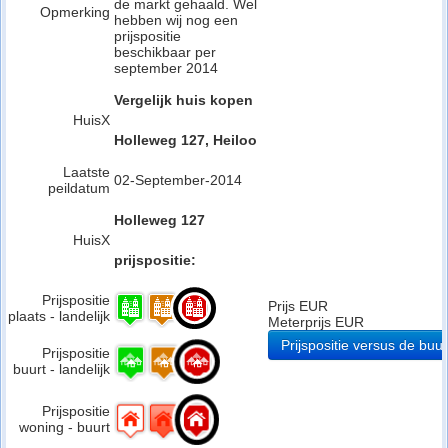
de markt gehaald. Wel
Opmerking
hebben wij nog een
prijspositie
beschikbaar per
september 2014
Vergelijk huis kopen
HuisX
Holleweg 127, Heiloo
Laatste
02-September-2014
peildatum
Holleweg 127
HuisX
prijspositie:
Prijspositie
Prijs EUR
plaats - landelijk
Meterprijs EUR
Prijspositie versus de buur
Prijspositie
buurt - landelijk
Prijspositie
woning - buurt