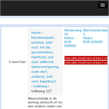
HuisX
Huis in vizier
Westerweg
Warmoezierslaa
Vergelijk prijsposities - wijk
Home
›
19
2
blockhovepark,
Heiloo
Heiloo
Nieuws
EUR
EUR 625000
tuindorp, plan
599000
oost, het die,
Info
gemeentebos,
nijenburg, oud
Data table should have at least 2 co
Privacy beleid
U bent hier:
zuid, willibrord,
Data table should have at least 2 co
stationsomgeving,
Cookie beleid
oude werf,
oosterzij, zuid
oost, kapelbuurt
›
holleweg
›
holleweg 127
Waarschijnlijk is de
woning verkocht of om
een andere reden van