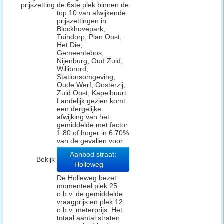
prijszetting
de 6ste plek binnen de
top 10 van afwijkende
prijszettingen in
Blockhovepark,
Tuindorp, Plan Oost,
Het Die,
Gemeentebos,
Nijenburg, Oud Zuid,
Willibrord,
Stationsomgeving,
Oude Werf, Oosterzij,
Zuid Oost, Kapelbuurt.
Landelijk gezien komt
een dergelijke
afwijking van het
gemiddelde met factor
1.80 of hoger in 6.70%
van de gevallen voor.
Aanbod straat:
Bekijk
Holleweg
De Holleweg bezet
momenteel plek 25
o.b.v. de gemiddelde
vraagprijs en plek 12
o.b.v. meterprijs. Het
totaal aantal straten