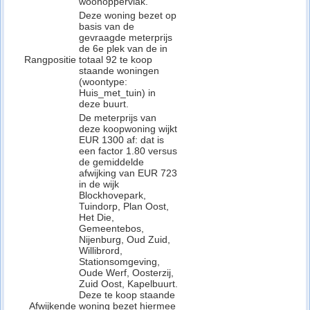
woonoppervlak.
Deze woning bezet op
basis van de
gevraagde meterprijs
de 6e plek van de in
Rangpositie
totaal 92 te koop
staande woningen
(woontype:
Huis_met_tuin) in
deze buurt.
De meterprijs van
deze koopwoning wijkt
EUR 1300 af: dat is
een factor 1.80 versus
de gemiddelde
afwijking van EUR 723
in de wijk
Blockhovepark,
Tuindorp, Plan Oost,
Het Die,
Gemeentebos,
Nijenburg, Oud Zuid,
Willibrord,
Stationsomgeving,
Oude Werf, Oosterzij,
Zuid Oost, Kapelbuurt.
Deze te koop staande
Afwijkende
woning bezet hiermee