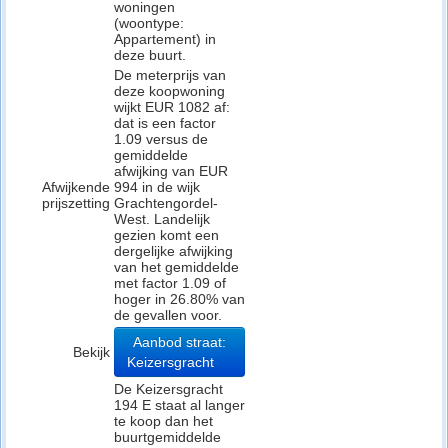
woningen
(woontype:
Appartement) in
deze buurt.
De meterprijs van
deze koopwoning
wijkt EUR 1082 af:
dat is een factor
1.09 versus de
gemiddelde
afwijking van EUR
Afwijkende
994 in de wijk
prijszetting
Grachtengordel-
West. Landelijk
gezien komt een
dergelijke afwijking
van het gemiddelde
met factor 1.09 of
hoger in 26.80% van
de gevallen voor.
Aanbod straat:
Bekijk
Keizersgracht
De Keizersgracht
194 E staat al langer
te koop dan het
buurtgemiddelde