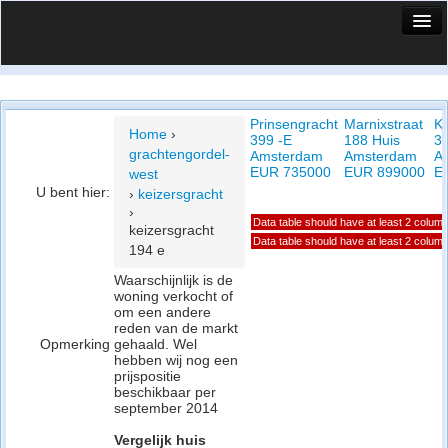
HuisX
Huis in vizier
Prinsengracht
Marnixstraat
Ke
Vergelijk prijsposities - wijk
Home
›
399 -E
188 Huis
36
grachtengordel-
Amsterdam
Amsterdam
A
Nieuws
EUR 735000
EUR 899000
E
west
U bent hier:
›
keizersgracht
Info
›
Data table should have at least 2 colum
keizersgracht
Privacy beleid
Data table should have at least 2 colum
194 e
Waarschijnlijk is de
Cookie beleid
woning verkocht of
om een andere
reden van de markt
Opmerking
gehaald. Wel
hebben wij nog een
prijspositie
beschikbaar per
september 2014
Vergelijk huis