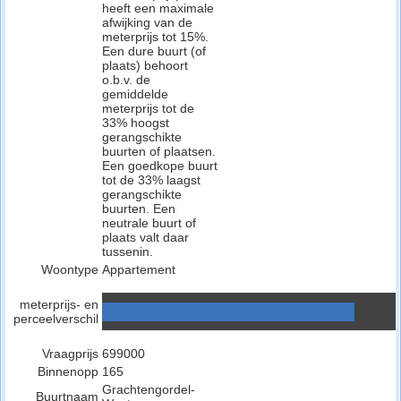
heeft een maximale
afwijking van de
meterprijs tot 15%.
Een dure buurt (of
plaats) behoort
o.b.v. de
gemiddelde
meterprijs tot de
33% hoogst
gerangschikte
buurten of plaatsen.
Een goedkope buurt
tot de 33% laagst
gerangschikte
buurten. Een
neutrale buurt of
plaats valt daar
tussenin.
Woontype
Appartement
meterprijs- en
perceelverschil
Vraagprijs
699000
Binnenopp
165
Grachtengordel-
Buurtnaam