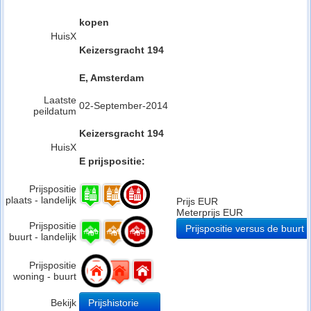
kopen
HuisX
Keizersgracht 194
E, Amsterdam
Laatste
02-September-2014
peildatum
Keizersgracht 194
HuisX
E prijspositie:
Prijspositie
plaats - landelijk
Prijs EUR
Meterprijs EUR
Prijspositie
Prijspositie versus de buurt
buurt - landelijk
Prijspositie
woning - buurt
Bekijk
Prijshistorie