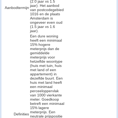
(2.0 jaar vs 1.5
jaar). Het aanbod
Aanbodtermijn
van postcodegebied
1016 en de plaats
Amsterdam is
ongeveer even oud
(1.5 jaar vs 1.6
jaar).
Een dure woning
heeft een minimaal
15% hogere
meterprijs dan de
gemiddelde
meterprijs voor
hetzelfde woontype
(huis met tuin, huis
met land of een
appartement) in
dezelfde buurt. Een
huis met land heeft
een minimaal
perceeloppervlak
van 1000 vierkante
meter. Goedkoop
betreft een minimaal
15% lagere
meterprijs. Een
Definities
neutrale prijspositie