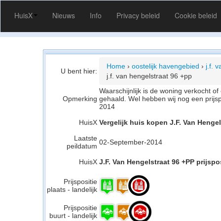
HuisX
Nieuws
Info
Privacy beleid
Cookie beleid
Home
›
oostelijk havengebied
›
j.f. 
U bent hier:
j.f. van hengelstraat 96 +pp
Waarschijnlijk is de woning verkocht 
Opmerking
gehaald. Wel hebben wij nog een prijs
2014
HuisX
Vergelijk huis kopen J.F. Van Henge
Laatste
02-September-2014
peildatum
HuisX
J.F. Van Hengelstraat 96 +PP prijspos
Prijspositie
plaats - landelijk
Prijspositie
buurt - landelijk