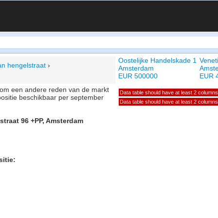
Oostelijke Handelskade 1
Venet
van hengelstraat
›
Amsterdam
Amst
EUR 500000
EUR 
of om een andere reden van de markt
Data table should have at least 2 columns
positie beschikbaar per september
Data table should have at least 2 columns
lstraat 96 +PP, Amsterdam
itie: