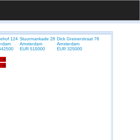
iehof 124
Stuurmankade 28
Dick Greinerstraat 78
erdam
Amsterdam
Amsterdam
442500
EUR 515000
EUR 325000
×
×