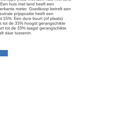
 Een huis met land heeft een
ierkante meter. Goedkoop betreft een
trale prijspositie heeft een
t 15%. Een dure buurt (of plaats)
js tot de 33% hoogst gerangschikte
rt tot de 33% laagst gerangschikte
alt daar tussenin.