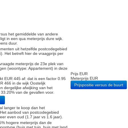
versus het gemiddelde van andere
gt in een qua meterprijs dure wijk.
eens duur.
tementen uit hetzelfde postcodegebied
Het betreft hier de vraagprijs per
vraagde meterprijs de 23e plek van
ngen (woontype: Appartement) in deze
Prijs EUR
Meterprijs EUR
t EUR 445 af: dat is een factor 0.95
 466 in de wijk Oostelijk
Prijspositie versus de buurt
 dergelijke afwijking van het
n 33.20% van de gevallen voor.
al langer te koop dan het
). Het aanbod van postcodegebied
r even oud (1.7 jaar vs 1.6 jaar).
5% hogere meterprijs dan de
oontype (huis met tuin, huis met land