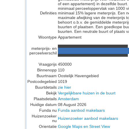
of een appartement) in dezelfde buurt.
minimaal perceeloppervlak van 1000 v
Definities
minimaal 15% lagere meterprijs. Een neu
maximale afwijking van de meterprijs to
behoort o.b.v. de gemiddelde meterpri
buurten of plaatsen. Een goedkope buu
buurten. Een neutrale buurt of plaats v
Woontype
Appartement
meterprijs- en
perceelverschil
Vraagprijs
450000
Binnenopp
110
Buurtnaam
Oostelijk Havengebied
Postcodegebied
1019
Buurtdetails
zie hier
Bekijk
Vergelijkbare huizen in de buurt
Plaatsdetails
Amsterdam
Huidige datum
08 August 2026
Funda nu
Funda aanbod makelaars
Huizenzoeker
Huizenzoeker aanbod makelaars
nu
Orientatie
Google Maps en Street View