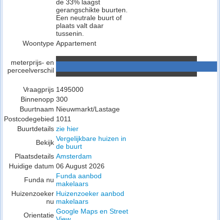
de 33% laagst
gerangschikte buurten.
Een neutrale buurt of
plaats valt daar
tussenin.
Woontype
Appartement
meterprijs- en
perceelverschil
Vraagprijs
1495000
Binnenopp
300
Buurtnaam
Nieuwmarkt/Lastage
Postcodegebied
1011
Buurtdetails
zie hier
Vergelijkbare huizen in
Bekijk
de buurt
Plaatsdetails
Amsterdam
Huidige datum
06 August 2026
Funda aanbod
Funda nu
makelaars
Huizenzoeker
Huizenzoeker aanbod
nu
makelaars
Google Maps en Street
Orientatie
View