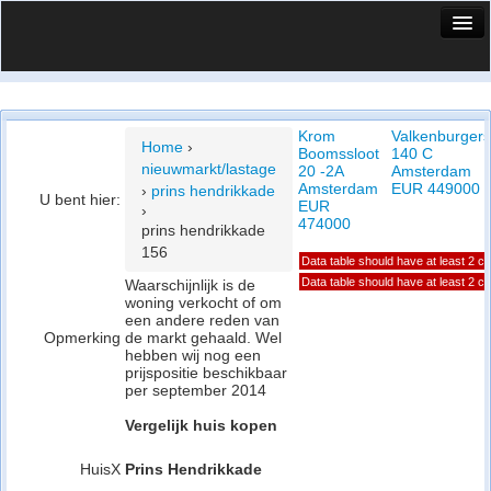
HuisX
Huis in vizier
Krom
Valkenburgers
Vergelijk prijsposities - wijk
Home
›
Boomssloot
140 C
nieuwmarkt/lastage
20 -2A
Amsterdam
Nieuws
Amsterdam
EUR 449000
›
prins hendrikkade
U bent hier:
EUR
›
Info
474000
prins hendrikkade
156
Data table should have at least 2 c
Privacy beleid
Data table should have at least 2 c
Waarschijnlijk is de
woning verkocht of om
Cookie beleid
een andere reden van
Opmerking
de markt gehaald. Wel
hebben wij nog een
prijspositie beschikbaar
per september 2014
Vergelijk huis kopen
HuisX
Prins Hendrikkade