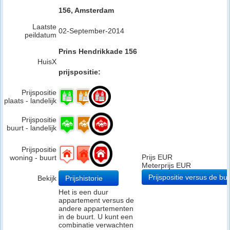
156, Amsterdam
Laatste
02-September-2014
peildatum
Prins Hendrikkade 156
HuisX
prijspositie:
Prijspositie
plaats - landelijk
Prijspositie
buurt - landelijk
Prijspositie
Prijs EUR
woning - buurt
Meterprijs EUR
Prijspositie versus de buu
Bekijk
Prijshistorie
Het is een duur
appartement versus de
andere appartementen
in de buurt. U kunt een
combinatie verwachten