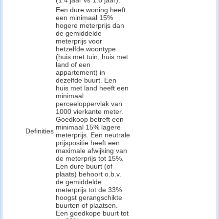
(1.4 jaar vs 1.6 jaar).
Een dure woning heeft
een minimaal 15%
hogere meterprijs dan
de gemiddelde
meterprijs voor
hetzelfde woontype
(huis met tuin, huis met
land of een
appartement) in
dezelfde buurt. Een
huis met land heeft een
minimaal
perceeloppervlak van
1000 vierkante meter.
Goedkoop betreft een
minimaal 15% lagere
Definities
meterprijs. Een neutrale
prijspositie heeft een
maximale afwijking van
de meterprijs tot 15%.
Een dure buurt (of
plaats) behoort o.b.v.
de gemiddelde
meterprijs tot de 33%
hoogst gerangschikte
buurten of plaatsen.
Een goedkope buurt tot